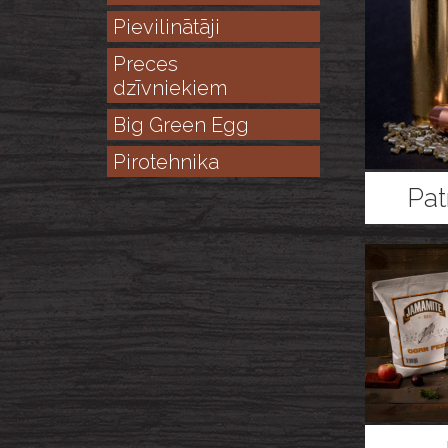
Pievilinātāji
Preces
dzīvniekiem
Big Green Egg
Pirotehnika
Pat