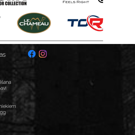
as
ēšana
avi
niekiem
Egg