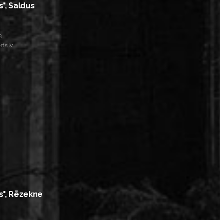
s", Saldus
8
ts.lv
s", Rēzekne