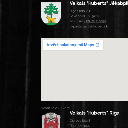
Veikals "Huberts", Jēkabpi
Rīgas iela 208
Jēkabpils, LV-5202
Tālrunis:
+371 26 313996
E-pasts: gmb@huberts.lv
Skatīt lielāku karti
Veikals "Huberts", Rīga
Durbes iela 8
Rīga, LV-1007