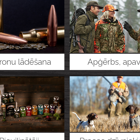
ronu lādēšana
Apģērbs, apav