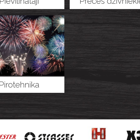
Pievilinātāji
Preces dzīvniek
Pirotehnika