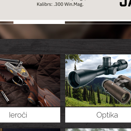
Ieroči
Optika