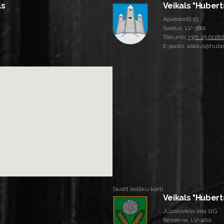
ls
Veikals "Hubert
Apvedceļš 15
Saldus, LV-3801
Tālrunis:
+371 25 61180
E-pasts: saldus@huber
Skatīt lielāku karti
Veikals "Hubert
Jupatovkas iela 11G
Rēzekne, LV-4601