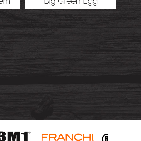
iem
Big Green Egg