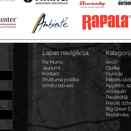
Lapas navigācija
Kategorij
Par Mums
Ieroči
Jaunumi
Optika
Kontakti
Munīcija
Privātuma politika
Patronu lād
Izmēru tabulas
Apģērbs, ap
Aksesuāri
Pievilinātāji
Preces dzīv
Big Green 
Pirotehnika