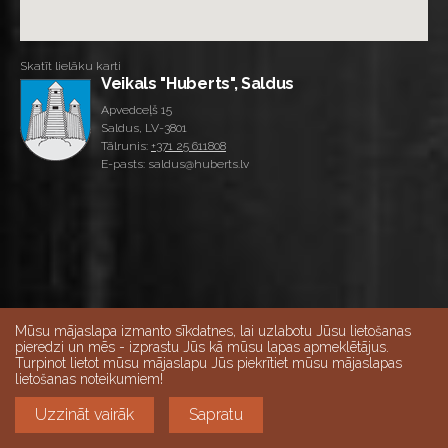
Skatīt lielāku karti
Veikals "Huberts", Saldus
Apvedceļš 15
Saldus, LV-3801
Tālrunis:
+371 25 611808
E-pasts: saldus@huberts.lv
Mūsu mājaslapa izmanto sīkdatnes, lai uzlabotu Jūsu lietošanas
pieredzi un mēs - izprastu Jūs kā mūsu lapas apmeklētājus.
Turpinot lietot mūsu mājaslapu Jūs piekrītiet mūsu mājaslapas
lietošanas noteikumiem!
Uzzināt vairāk
Sapratu