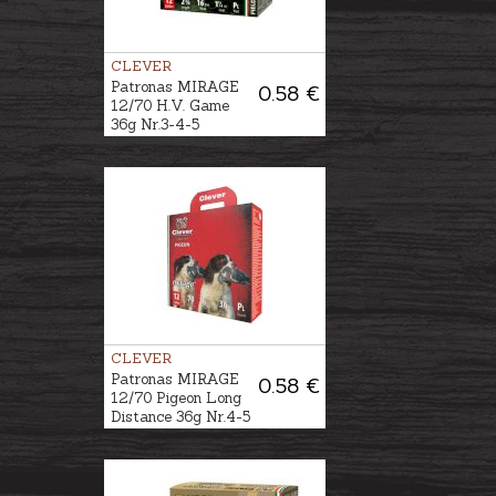
CLEVER
Patronas MIRAGE
0.58 €
12/70 H.V. Game
36g Nr.3-4-5
CLEVER
Patronas MIRAGE
0.58 €
12/70 Pigeon Long
Distance 36g Nr.4-5