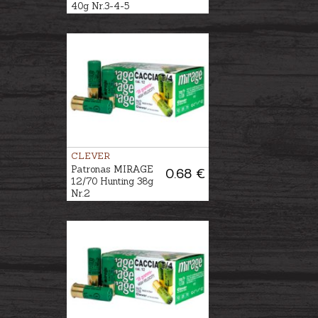
40g Nr.3-4-5
CLEVER
Patronas MIRAGE
0.68 €
12/70 Hunting 38g
Nr.2