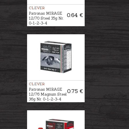
CLEVER
Patronas MIRAGE
0.64 €
12/70 Steel 35g Nr.
0-1-2-3-4
CLEVER
Patronas MIRAGE
0.75 €
12/76 Magnum Steel
36g Nr. 0-1-2-3-4