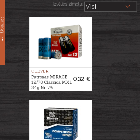
Izvēlies zīmolu:
Catalog
CLEVER
Patronas MIRAGE
0.32 €
12/70 Classica MX1
24g Nr. 7½