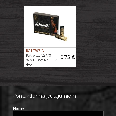
ROTTWEIL
Patronas 12/70
0.75 €
WMH 36g Nr.0-1-3-
4-5
Kontaktforma jautājumiem:
Name