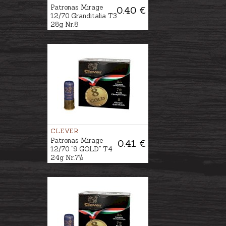
Patronas Mirage
0.40 €
12/70 Granditalia T3
28g Nr.8
CLEVER
Patronas Mirage
0.41 €
12/70 "9 GOLD" T4
24g Nr.7½