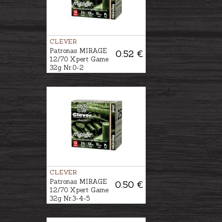
CLEVER
Patronas MIRAGE
0.52 €
12/70 Xpert Game
32g Nr.0-2
CLEVER
Patronas MIRAGE
0.50 €
12/70 Xpert Game
32g Nr.3-4-5