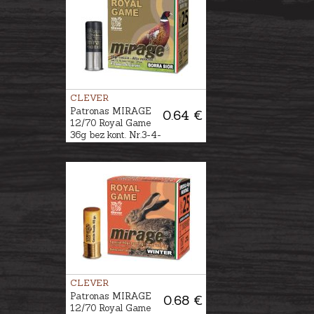
CLEVER
Patronas MIRAGE
0.64 €
12/70 Royal Game
36g bez kont. Nr.3-4-
5
CLEVER
Patronas MIRAGE
0.68 €
12/70 Royal Game