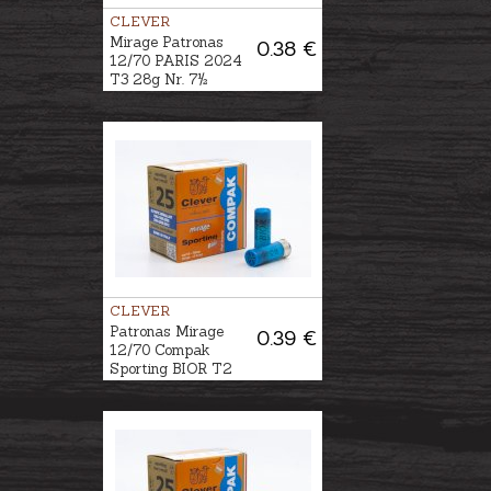
CLEVER
Mirage Patronas
0.38 €
12/70 PARIS 2024
T3 28g Nr. 7½
CLEVER
Patronas Mirage
0.39 €
12/70 Compak
Sporting BIOR T2
28g Nr.8½