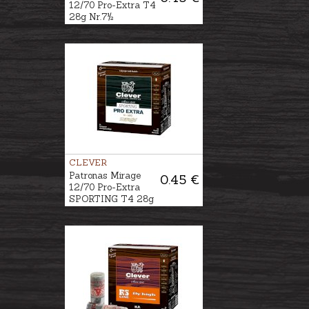
12/70 Pro-Extra T4
28g Nr.7½
CLEVER
Patronas Mirage
0.45 €
12/70 Pro-Extra
SPORTING T4 28g
Nr.8½