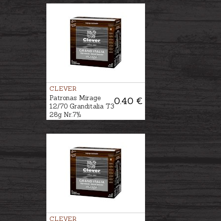
CLEVER
Patronas Mirage
0.40 €
12/70 Granditalia T3
28g Nr.7½
CLEVER