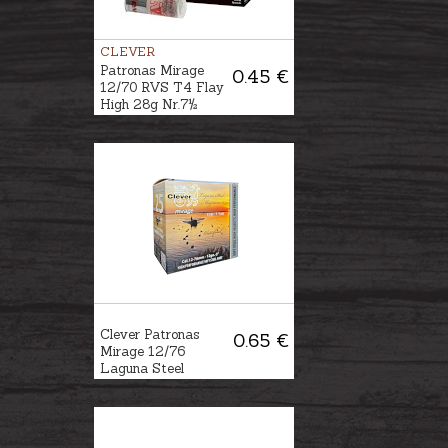
CLEVER
Patronas Mirage
0.45 €
12/70 RVS T4 Flay
High 28g Nr.7½
Clever Patronas
0.65 €
Mirage 12/76
Laguna Steel
Magnum 33g Nr. 1-
2-3