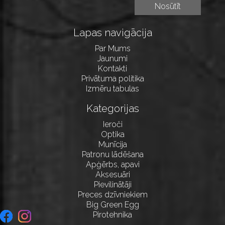
Lapas navigācija
Par Mums
Jaunumi
Kontakti
Privātuma politika
Izmēru tabulas
Kategorijas
Ieroči
Optika
Munīcija
Patronu lādēšana
Apģērbs, apavi
Aksesuāri
Pievilinātāji
Preces dzīvniekiem
Big Green Egg
Pirotehnika