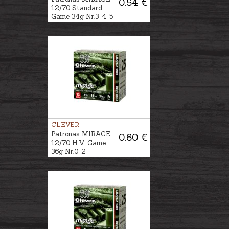
0.54 €
12/70 Standard
Game 34g Nr.3-4-5
CLEVER
Patronas MIRAGE
0.60 €
12/70 H.V. Game
36g Nr.0-2