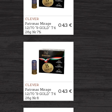
CLEVER
Patronas Mirage
0.43 €
12/70 "9 GOLD" T4
28g Nr.7½
CLEVER
Patronas Mirage
0.43 €
12/70 "9 GOLD" T4
28g Nr.8