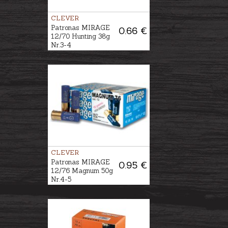
CLEVER
Patronas MIRAGE
0.66 €
12/70 Hunting 38g
Nr.3-4
CLEVER
Patronas MIRAGE
0.95 €
12/76 Magnum 50g
Nr.4-5