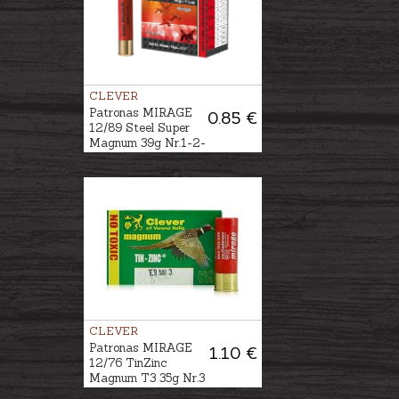
CLEVER
Patronas MIRAGE
0.85 €
12/89 Steel Super
Magnum 39g Nr.1-2-
3-4
CLEVER
Patronas MIRAGE
1.10 €
12/76 TinZinc
Magnum T3 35g Nr.3