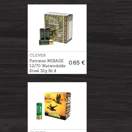
CLEVER
Patronas MIRAGE
0.65 €
12/70 Watersoluble
Steel 32g Nr.4