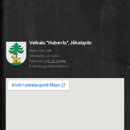
Veikals "Huberts", Jēkabpils
Rīgas iela 208
Jēkabpils, LV-5202
Tālrunis:
+371 26 313996
E-pasts: gmb@huberts.lv