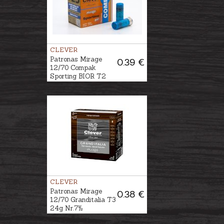
CLEVER
Patronas Mirage
0.39 €
12/70 Compak
Sporting BIOR T2
28g Nr.9½
CLEVER
Patronas Mirage
0.38 €
12/70 Granditalia T3
24g Nr.7½