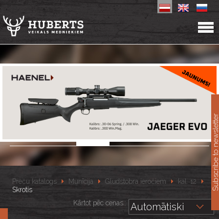
11
Subscribe to newslet
Preču katalogs
Munīcija
Gludstobra ieročiem
kal. 12
Skrotis
Kārtot pēc cenas::