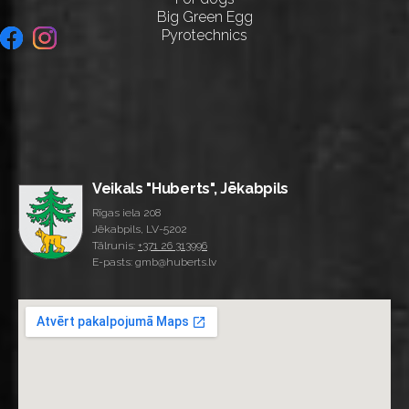
Big Green Egg
Pyrotechnics
Veikals "Huberts", Jēkabpils
Rīgas iela 208
Jēkabpils, LV-5202
Tālrunis:
+371 26 313996
E-pasts: gmb@huberts.lv