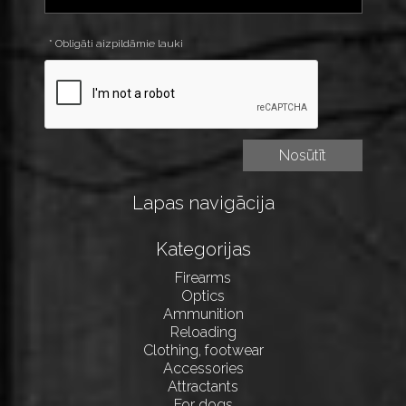
* Obligāti aizpildāmie lauki
Lapas navigācija
Kategorijas
Firearms
Optics
Ammunition
Reloading
Clothing, footwear
Accessories
Attractants
For dogs