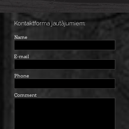
Kontaktforma jautājumiem:
Name
E-mail
Phone
Comment