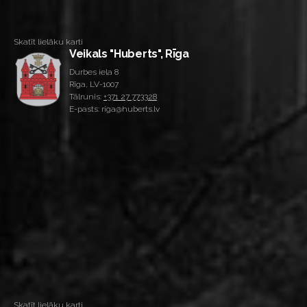
Skatīt lielāku karti
Veikals "Huberts", Rīga
Durbes iela 8
Rīga, LV-1007
Tālrunis:
+371 27 773328
E-pasts: riga@huberts.lv
Skatīt lielāku karti