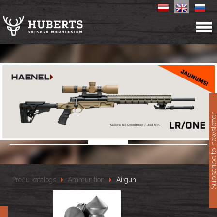
11
Subscribe to newslet
Preču katalogs
Ammunition
Airgun