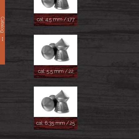
Catalog
cal. 4,5 mm /.177
cal. 5,5 mm /.22
cal. 6,35 mm /.25