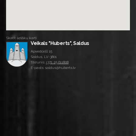
Skatīt lielāku karti
Veikals "Huberts", Saldus
Apvedceļš 15
Saldus, LV-3801
Tālrunis:
+371 25 611808
E-pasts: saldus@huberts.lv