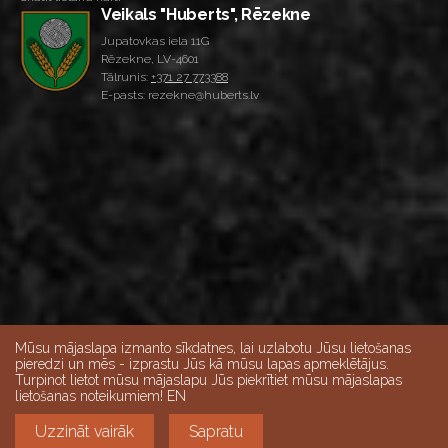
Veikals "Huberts", Rēzekne
Jupatovkas iela 11G
Rēzekne, LV-4601
Tālrunis:
+371 27 773388
E-pasts: rezekne@huberts.lv
Mūsu mājaslapa izmanto sīkdatnes, lai uzlabotu Jūsu lietošanas
pieredzi un mēs - izprastu Jūs kā mūsu lapas apmeklētājus.
Turpinot lietot mūsu mājaslapu Jūs piekrītiet mūsu mājaslapas
Skatīt lielāku karti
lietošanas noteikumiem! EN
Veikalu darba laiks:
Darba dienās 10:00-18:00, Sestdienās 9:00-15:00,
Uzzināt vairāk
Sapratu
Svētdien - slēgts