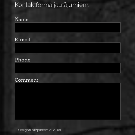
Kontaktforma jautājumiem:
Name
E-mail
Phone
Comment
* Obligāti aizpildāmie lauki