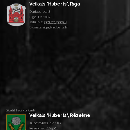
Veikals "Huberts", Rīga
Durbes iela 8
Rīga, LV-1007
Tālrunis:
+371 27 773328
E-pasts: riga@huberts.lv
Skatīt lielāku karti
Veikals "Huberts", Rēzekne
Jupatovkas iela 11G
Rēzekne, LV-4601