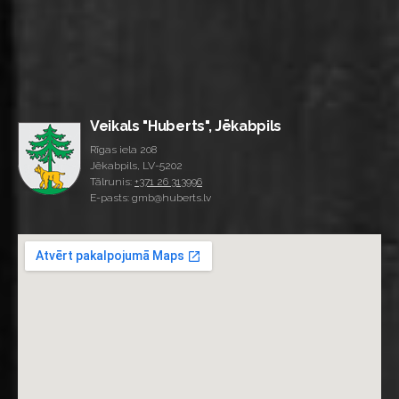
Veikals "Huberts", Jēkabpils
Rīgas iela 208
Jēkabpils, LV-5202
Tālrunis:
+371 26 313996
E-pasts: gmb@huberts.lv