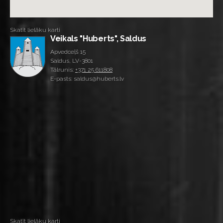
Skatīt lielāku karti
Veikals "Huberts", Saldus
Apvedceļš 15
Saldus, LV-3801
Tālrunis:
+371 25 611808
E-pasts: saldus@huberts.lv
Skatīt lielāku karti