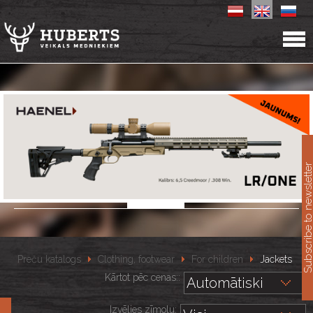
11
Subscribe to newslet
Preču katalogs
Clothing, footwear
For children
Jackets
Kārtot pēc cenas::
Izvēlies zīmolu: