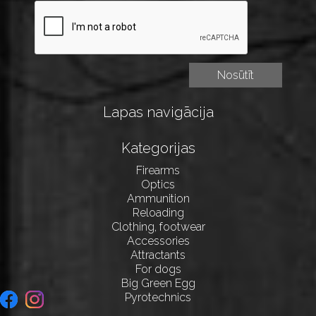
Lapas navigācija
Kategorijas
Firearms
Optics
Ammunition
Reloading
Clothing, footwear
Accessories
Attractants
For dogs
Big Green Egg
Pyrotechnics