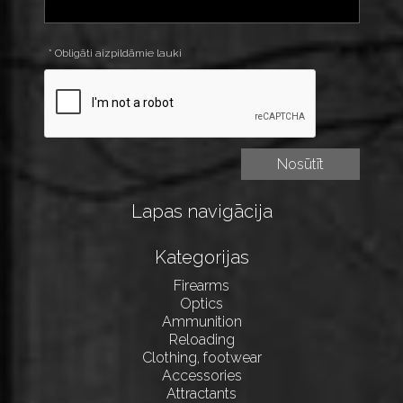
* Obligāti aizpildāmie lauki
Lapas navigācija
Kategorijas
Firearms
Optics
Ammunition
Reloading
Clothing, footwear
Accessories
Attractants