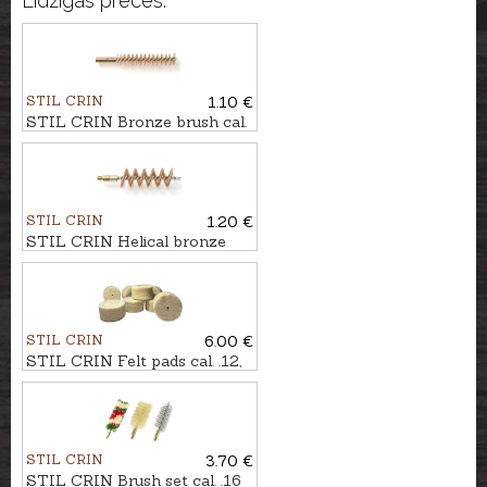
Līdzīgas preces:
STIL CRIN
1.10 €
STIL CRIN Bronze brush cal.
4,5mm/.17
STIL CRIN
1.20 €
STIL CRIN Helical bronze
brush for shotgun cal. .12
STIL CRIN
6.00 €
STIL CRIN Felt pads cal. .12,
24pcs
STIL CRIN
3.70 €
STIL CRIN Brush set cal. .16