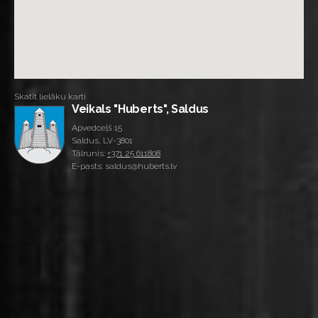
Skatīt lielāku karti
Veikals "Huberts", Saldus
Apvedceļš 15
Saldus, LV-3801
Tālrunis:
+371 25 611808
E-pasts: saldus@huberts.lv