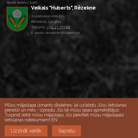
Skatīt lielāku karti
Veikals "Huberts", Rēzekne
Jupatovkas iela 11G
Rēzekne, LV-4601
Tālrunis:
+371 27 773388
E-pasts: rezekne@huberts.lv
Mūsu mājaslapa izmanto sīkdatnes, lai uzlabotu Jūsu lietošanas
pieredzi un mēs - izprastu Jūs kā mūsu lapas apmeklētājus.
Turpinot lietot mūsu mājaslapu Jūs piekrītiet mūsu mājaslapas
lietošanas noteikumiem! EN
Skatīt lielāku karti
Veikalu darba laiks:
Uzzināt vairāk
Sapratu
Darba dienās 10:00-18:00, Sestdienās 9:00-15:00,