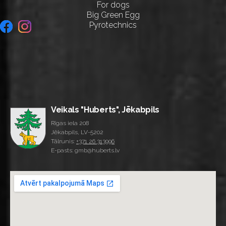
For dogs
Big Green Egg
Pyrotechnics
Veikals "Huberts", Jēkabpils
Rīgas iela 208
Jēkabpils, LV-5202
Tālrunis:
+371 26 313996
E-pasts: gmb@huberts.lv