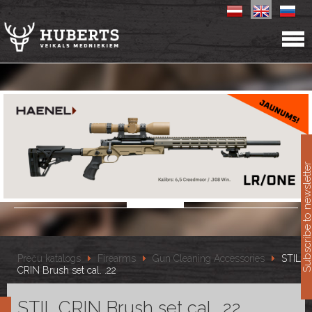
11
Subscribe to newslet
Preču katalogs
Firearms
Gun Cleaning Accessories
STIL
CRIN Brush set cal. .22
STIL CRIN Brush set cal. .22