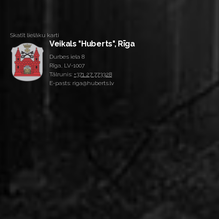
Skatīt lielāku karti
Veikals "Huberts", Rīga
Durbes iela 8
Rīga, LV-1007
Tālrunis:
+371 27 773328
E-pasts: riga@huberts.lv