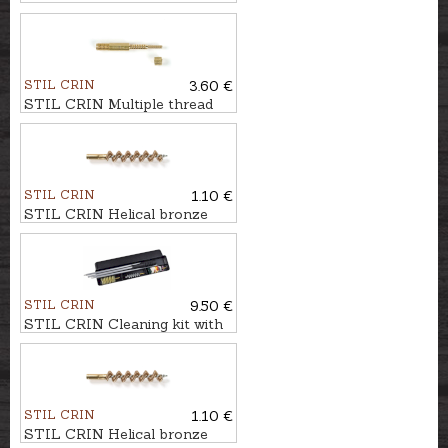
STIL CRIN
3.60 €
STIL CRIN Multiple thread
brass jag for felt pads for
rifle/pistol calibers
STIL CRIN
1.10 €
STIL CRIN Helical bronze
brush cal. 9mm
STIL CRIN
9.50 €
STIL CRIN Cleaning kit with
full aluminum rod cal. .20
STIL CRIN
1.10 €
STIL CRIN Helical bronze