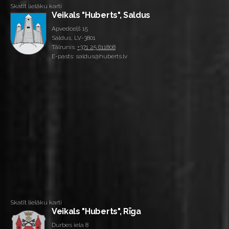
Skatīt lielāku karti
Veikals "Huberts", Saldus
Apvedceļš 15
Saldus, LV-3801
Tālrunis:
+371 25 611808
E-pasts: saldus@huberts.lv
Skatīt lielāku karti
Veikals "Huberts", Rīga
Durbes iela 8