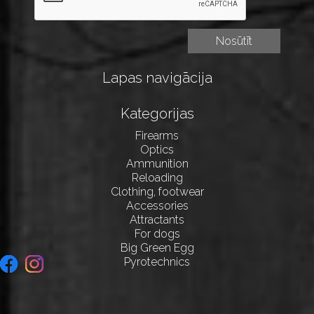
Lapas navigācija
Kategorijas
Firearms
Optics
Ammunition
Reloading
Clothing, footwear
Accessories
Attractants
For dogs
Big Green Egg
Pyrotechnics