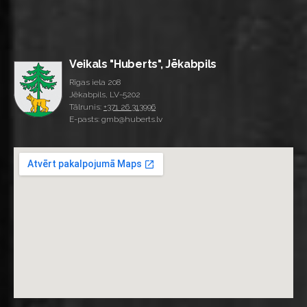
Veikals "Huberts", Jēkabpils
Rīgas iela 208
Jēkabpils, LV-5202
Tālrunis:
+371 26 313996
E-pasts: gmb@huberts.lv