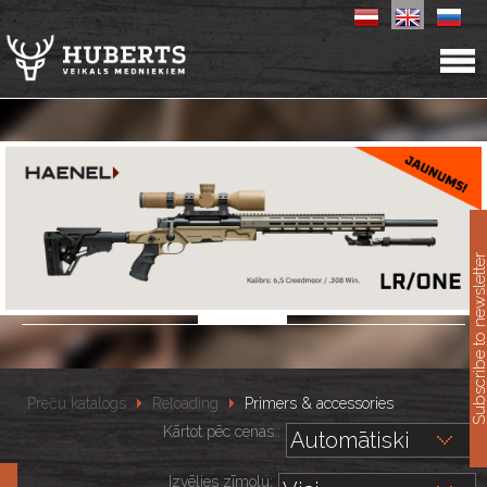
11
Subscribe to newslet
Preču katalogs
Reloading
Primers & accessories
Kārtot pēc cenas::
Izvēlies zīmolu: