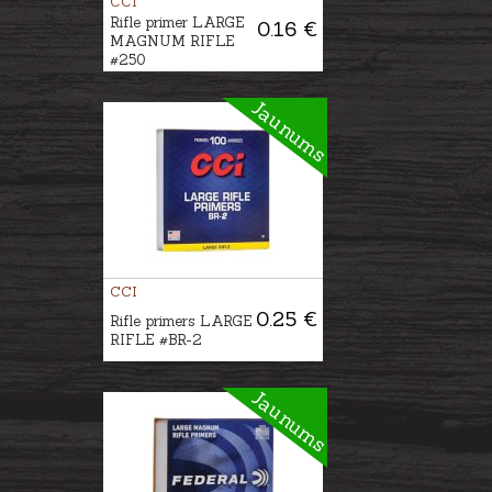
CCI
Rifle primer LARGE
0.16 €
MAGNUM RIFLE
#250
Jaunums
CCI
0.25 €
Rifle primers LARGE
RIFLE #BR-2
Jaunums