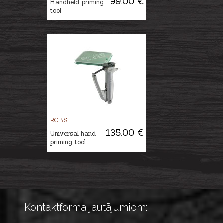
99.00 €
Handheld priming
tool
RCBS
135.00 €
Universal hand
priming tool
Kontaktforma jautājumiem: