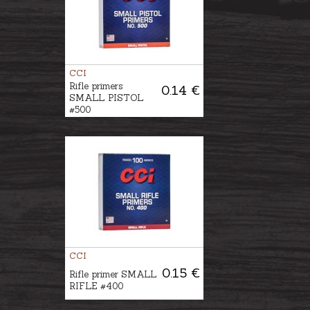
CCI
Rifle primers
0.14 €
SMALL PISTOL
#500
CCI
0.15 €
Rifle primer SMALL
RIFLE #400