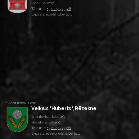
Rīga, LV-1007
Tālrunis:
+371 27 773328
E-pasts: riga@huberts.lv
Skatīt lielāku karti
Veikals "Huberts", Rēzekne
Jupatovkas iela 11G
Rēzekne, LV-4601
Tālrunis:
+371 27 773388
E-pasts: rezekne@huberts.lv