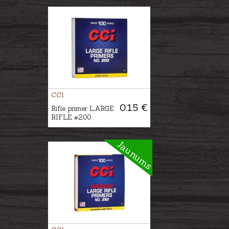
CCI
0.15 €
Rifle primer LARGE
RIFLE #200
Jaunums