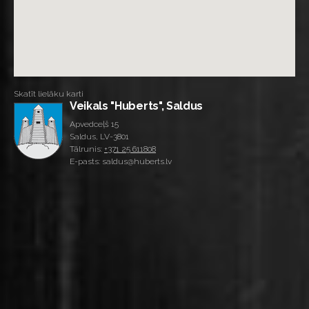
Skatīt lielāku karti
Veikals "Huberts", Saldus
Apvedceļš 15
Saldus, LV-3801
Tālrunis:
+371 25 611808
E-pasts: saldus@huberts.lv