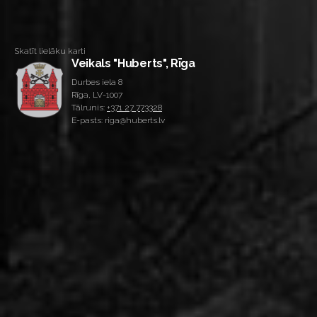
Skatīt lielāku karti
Veikals "Huberts", Rīga
Durbes iela 8
Rīga, LV-1007
Tālrunis:
+371 27 773328
E-pasts: riga@huberts.lv