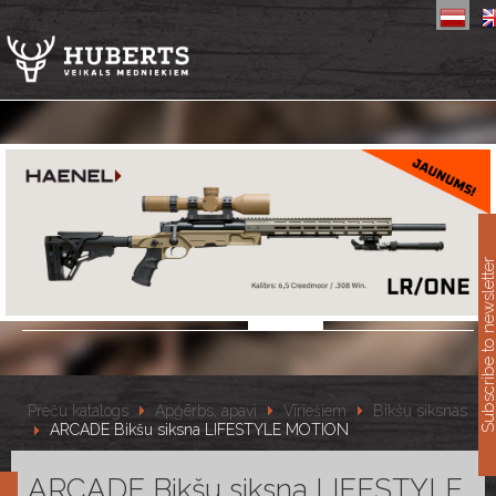
11
Subscribe to newslet
Preču katalogs
Apģērbs, apavi
Vīriešiem
Bikšu siksnas
ARCADE Bikšu siksna LIFESTYLE MOTION
ARCADE Bikšu siksna LIFESTYLE