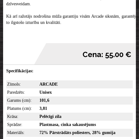
dzīvesveidam.
Kā arī ražotājs nodrošina mūža garantiju visām Arcade siksnām, garantējot
to ilgstošo izturību un kvalitāti.
Cena: 55.00 €
Specifikācijas:
Zīmols:
ARCADE
Paredzēts:
Unisex
Garums (cm):
101,6
Platums (cm):
3,81
Krāsa:
Pelēcīgi zila
Sprādze:
Plastmasa, cinka sakausējums
Materiāls:
72% Pārstrādāts poliesters, 28% gumija