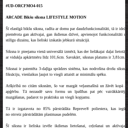
#UD-ORCFMO4-015
ARCADE Bikšu siksna LIFESTYLE MOTION
Šī elastīgā bikšu siksna, radīta ar domu par daudzfunkcionalitāti, tā ir ideāli
piemērota gan aktīvajai, gan ikdienas dzīvei, apvienojot funkcionalitāti un
stilīgu dizainu, kas lieliski izskatās jebkurā situācijā.
Siksna ir pieejama vienā universālā izmērā, kas der lielākajai daļai lietotāju
ar vidukļa apkārtmēru līdz 101,6cm. Savukārt, siksnas platums ir 3,81cm.
Siksnai ir patentēta 3-daļīga sprādzes sistēma, kas nodrošina drošu siksnas
fiksāciju, vienlaikus ļaujot to viegli attaisīt ar minimālu spēku.
Atšķirībā no citām siksnām, šo var mazgāt veļasmašīnā un žāvēt kopā ar
apģērbu. Tā nezaudē savu formu un īpašības pat pēc vairākkārtējas
mazgāšanas, padarot to praktisku un viegli kopjamu.
Tā ir izgatavota no 85% pārstrādāta Repreve® poliestera, kas iegūts
no otrreiz pārstrādātām plastmasas pudelēm.
Šī siksna ir lieliska izvēle ikdienas lietošanai, ceļošanai un aktīvajam