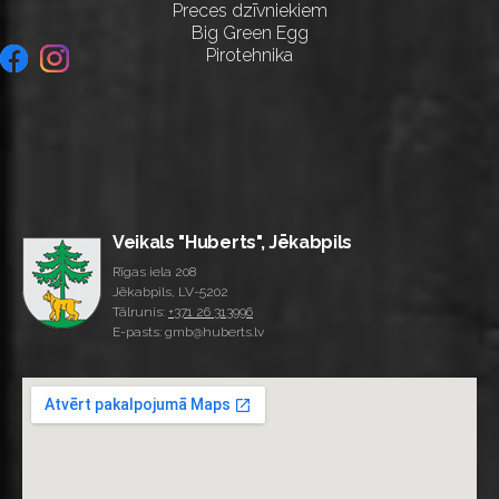
Preces dzīvniekiem
Big Green Egg
Pirotehnika
Veikals "Huberts", Jēkabpils
Rīgas iela 208
Jēkabpils, LV-5202
Tālrunis:
+371 26 313996
E-pasts: gmb@huberts.lv