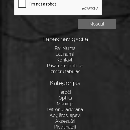
Lapas navigācija
Par Mums
Jaunumi
Kontakti
Privātuma politika
Izmēru tabulas
Kategorijas
Ieroči
Optika
Munīcija
Patronu lādēšana
Apģērbs, apavi
Aksesuāri
Pievilinātāji