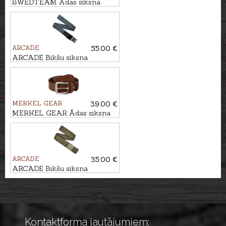
SWEDTEAM Ādas siksna
BULL
ARCADE
55.00 €
ARCADE Bikšu siksna
LIFESTYLE MOTION
MERKEL GEAR
39.00 €
MERKEL GEAR Ādas siksna
HUNTERS
ARCADE
35.00 €
ARCADE Bikšu siksna
ADVENTURE ATLAS
Kontaktforma jautājumiem: