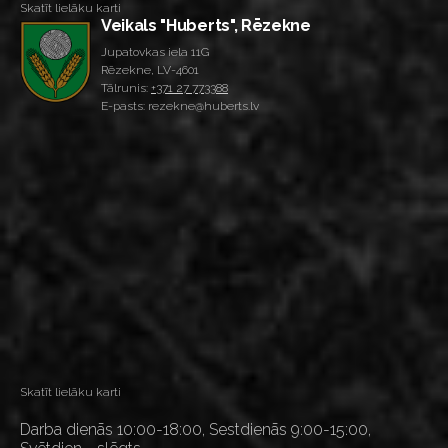
Skatīt lielāku karti
Veikals "Huberts", Rēzekne
Jupatovkas iela 11G
Rēzekne, LV-4601
Tālrunis:
+371 27 773388
E-pasts: rezekne@huberts.lv
Skatīt lielāku karti
Darba dienās 10:00-18:00, Sestdienās 9:00-15:00,