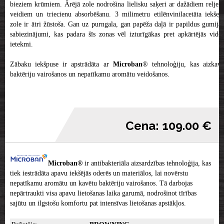
bieziem krūmiem. Ārējā zole nodrošina lielisku saķeri ar dažādiem reljefa
veidiem un triecienu absorbēšanu. 3 milimetru etilēnvinilacetāta iekšejā
zole ir ātri žūstoša. Gan uz purngala, gan papēža daļā ir papildus gumijas
sabiezinājumi, kas padara šīs zonas vēl izturīgākas pret apkārtējās vides
ietekmi.
Zābaku iekšpuse ir apstrādāta ar
Microban
® tehnoloģiju, kas aizkavē
baktēriju vairošanos un nepatīkamu aromātu veidošanos.
Cena: 109.00 €
Microban®
ir antibakteriāla aizsardzības tehnoloģija, kas
tiek iestrādāta apavu iekšējās oderēs un materiālos, lai novērstu
nepatīkamu aromātu un kavētu baktēriju vairošanos. Tā darbojas
nepārtraukti visa apavu lietošanas laika garumā, nodrošinot tīrības
sajūtu un ilgstošu komfortu pat intensīvas lietošanas apstākļos.