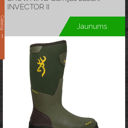
INVECTOR II
Catalog
Jaunums