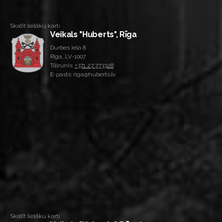
Skatīt lielāku karti
Veikals "Huberts", Rīga
Durbes iela 8
Rīga, LV-1007
Tālrunis:
+371 27 773328
E-pasts: riga@huberts.lv
Skatīt lielāku karti