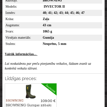
Ražotājs:
BROWNING
Modelis:
INVECTOR II
Izmērs:
40; 41; 42; 43; 44; 45; 46; 47
Krāsa:
Zaļa
Augstums:
43 cm
Svars:
1065 g
Virsējais materiāls:
Gumija
Stulms:
Neoprēns, 5 mm
Vairāk informācijas...
Lai noskaidrotu par preču pieejamību veikalos, lūdzam zvanīt uz
konkrētā veikala tālruni.
Līdzīgas preces:
Jaunums
BROWNING
109.00 €
BROWNING Gumijas zābaki