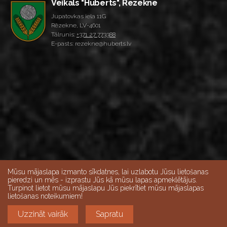
Veikals "Huberts", Rēzekne
Jupatovkas iela 11G
Rēzekne, LV-4601
Tālrunis:
+371 27 773388
E-pasts: rezekne@huberts.lv
Mūsu mājaslapa izmanto sīkdatnes, lai uzlabotu Jūsu lietošanas
pieredzi un mēs - izprastu Jūs kā mūsu lapas apmeklētājus.
Turpinot lietot mūsu mājaslapu Jūs piekrītiet mūsu mājaslapas
Skatīt lielāku karti
lietošanas noteikumiem!
Darba dienās 10:00-18:00, Sestdienās 9:00-15:00,
Uzzināt vairāk
Sapratu
Svētdien - slēgts