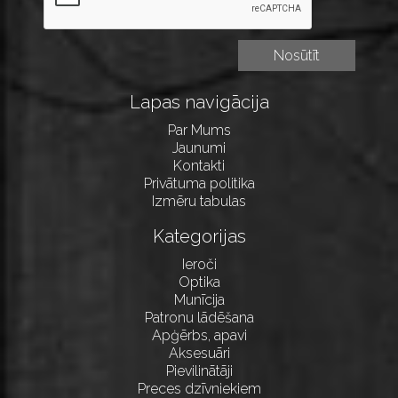
Lapas navigācija
Par Mums
Jaunumi
Kontakti
Privātuma politika
Izmēru tabulas
Kategorijas
Ieroči
Optika
Munīcija
Patronu lādēšana
Apģērbs, apavi
Aksesuāri
Pievilinātāji
Preces dzīvniekiem