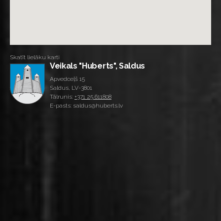
Skatīt lielāku karti
Veikals "Huberts", Saldus
Apvedceļš 15
Saldus, LV-3801
Tālrunis:
+371 25 611808
E-pasts: saldus@huberts.lv