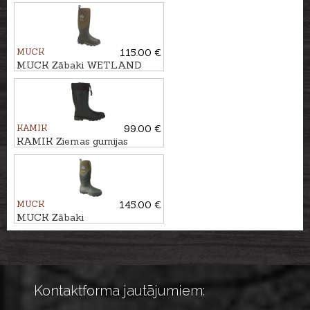
neoprēna oderi PARFORCE
MUCK
115.00 €
MUCK Zābaki WETLAND
KAMIK
99.00 €
KAMIK Ziemas gumijas
zābaki ICEBREAKER
MUCK
145.00 €
MUCK Zābaki
MUCKMASTER
Kontaktforma jautājumiem: