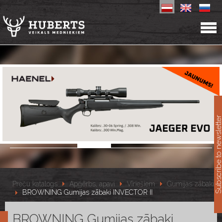
11
Subscribe to newslet
Preču katalogs
Apģērbs, apavi
Vīriešiem
Gumijas zābaki
BROWNING Gumijas zābaki INVECTOR II
BROWNING Gumijas zābaki