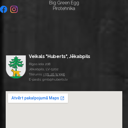
Big Green Egg
Pirotehnika
Veikals "Huberts", Jēkabpils
Rīgas iela 208
Jēkabpils, LV-5202
Tālrunis:
+371 26 313996
E-pasts: gmb@huberts.lv