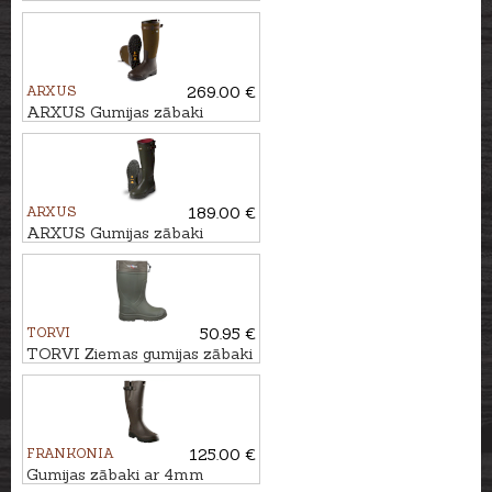
INVECTOR II
ARXUS
269.00 €
ARXUS Gumijas zābaki
PRIMO NORD LW
ARXUS
189.00 €
ARXUS Gumijas zābaki
PIONEER NORD
TORVI
50.95 €
TORVI Ziemas gumijas zābaki
T-45 °C
FRANKONIA
125.00 €
Gumijas zābaki ar 4mm