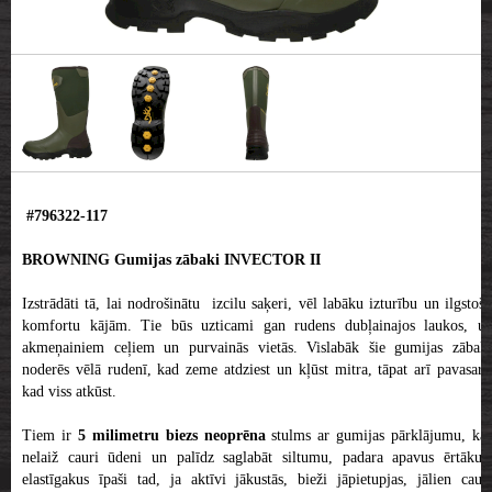
#796322-117
BROWNING Gumijas zābaki INVECTOR II
Izstrādāti tā, lai nodrošinātu izcilu saķeri, vēl labāku izturību un ilgstošu
komfortu kājām. Tie būs uzticami gan rudens dubļainajos laukos, uz
akmeņainiem ceļiem un purvainās vietās. Vislabāk šie gumijas zābaki
noderēs vēlā rudenī, kad zeme atdziest un kļūst mitra, tāpat arī pavasarī,
kad viss atkūst.
Tiem ir
5 milimetru biezs neoprēna
stulms ar gumijas pārklājumu, ka
nelaiž cauri ūdeni un palīdz saglabāt siltumu, padara apavus ērtākus,
elastīgakus īpaši tad, ja aktīvi jākustās, bieži jāpietupjas, jālien cauri