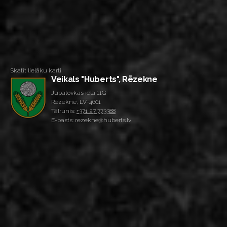
Skatīt lielāku karti
Veikals "Huberts", Rēzekne
Jupatovkas iela 11G
Rēzekne, LV-4601
Tālrunis:
+371 27 773388
E-pasts: rezekne@huberts.lv