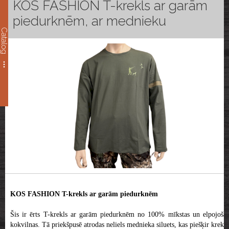
KOS FASHION T-krekls ar garām
piedurknēm, ar mednieku
Catalog
KOS FASHION T-krekls ar garām piedurknēm
Šis ir ērts T-krekls ar garām piedurknēm no 100% mīkstas un elpojošas
kokvilnas. Tā priekšpusē atrodas neliels mednieka siluets, kas piešķir krekla