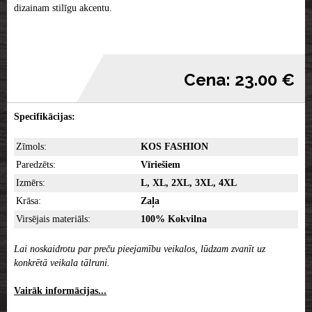
dizainam stilīgu akcentu.
Cena: 23.00 €
Specifikācijas:
Zīmols:
KOS FASHION
Paredzēts:
Vīriešiem
Izmērs:
L, XL, 2XL, 3XL, 4XL
Krāsa:
Zaļa
Virsējais materiāls:
100% Kokvilna
Lai noskaidrotu par preču pieejamību veikalos, lūdzam zvanīt uz
konkrētā veikala tālruni.
Vairāk informācijas...