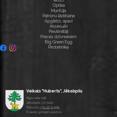
Ieroči
Optika
Munīcija
Patronu lādēšana
Apģērbs, apavi
Aksesuāri
Pievilinātāji
Preces dzīvniekiem
Big Green Egg
Pirotehnika
Veikals "Huberts", Jēkabpils
Rīgas iela 208
Jēkabpils, LV-5202
Tālrunis:
+371 26 313996
E-pasts: gmb@huberts.lv