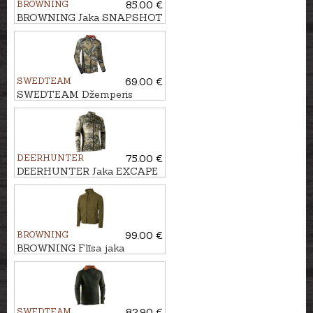
BROWNING
85.00 €
BROWNING Jaka SNAPSHOT
SWEDTEAM
69.00 €
SWEDTEAM Džemperis
Alpha Antibite
DEERHUNTER
75.00 €
DEERHUNTER Jaka EXCAPE
INSULATED
BROWNING
99.00 €
BROWNING Flīsa jaka
SUMMIT
SWEDTEAM
82.90 €