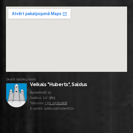
Skatīt lielāku karti
Veikals "Huberts", Saldus
Apvedceļš 15
Saldus, LV-3801
Tālrunis:
+371 25 611808
E-pasts: saldus@huberts.lv