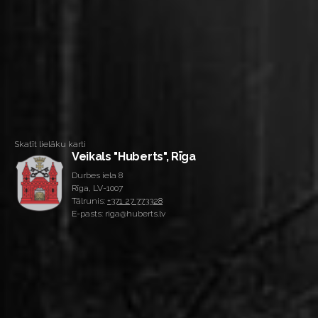
Skatīt lielāku karti
Veikals "Huberts", Rīga
Durbes iela 8
Rīga, LV-1007
Tālrunis:
+371 27 773328
E-pasts: riga@huberts.lv