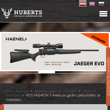
11
Subscribe to newslet
Preču katalogs
Apģērbs, apavi
Vīriešiem
Jakas un
džemperi
KOS FASHION T-krekls ar garām piedurknēm, ar
mednieku