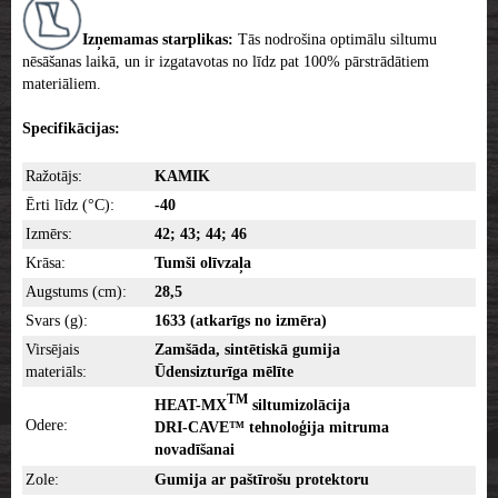
Izņemamas starplikas:
Tās nodrošina optimālu siltumu
nēsāšanas laikā, un ir izgatavotas no līdz pat 100% pārstrādātiem
materiāliem.
Specifikācijas:
Ražotājs:
KAMIK
Ērti līdz (°C):
-40
Izmērs:
42; 43; 44; 46
Krāsa:
Tumši olīvzaļa
Augstums (cm):
28,5
Svars (g):
1633
(atkarīgs no izmēra)
Virsējais
Zamšāda, sintētiskā gumija
materiāls:
Ūdensizturīga mēlīte
TM
HEAT-MX
siltumizolācija
Odere:
DRI-CAVE™ tehnoloģija mitruma
novadīšanai
Zole:
Gumija ar paštīrošu protektoru