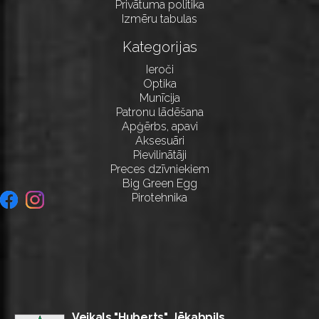
Privātuma politika
Izmēru tabulas
Kategorijas
Ieroči
Optika
Munīcija
Patronu lādēšana
Apģērbs, apavi
Aksesuāri
Pievilinātāji
Preces dzīvniekiem
Big Green Egg
Pirotehnika
Veikals "Huberts", Jēkabpils