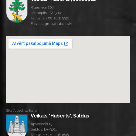
Rīgas iela 208
Jēkabpils, LV-5202
Tālrunis:
+371 26 313996
E-pasts: gmb@huberts.lv
Skatīt lielāku karti
Veikals "Huberts", Saldus
Apvedceļš 15
Saldus, LV-3801
Tālrunis:
+371 25 611808