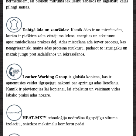
hermētiķiem, lai bloķētu mitruma iekļūšanu zābakos un saglabātu kājas
pilnīgi sausas.
Dabīgā āda un zamšādas:
Kamik ādas ir no miecētavām,
kurām ir piešķirts zelta vērtējums ūdens, enerģijas un atkritumu
apsaimniekošanas prakses dēļ. Ādas miecēšana ādā ietver procesu, kas
neatgriezeniski maina ādas proteīna struktūru, padarot to izturīgāku un
mazāk jutīgu pret sadalīšanos un iekrāsošanos.
Leather Working Group
ir globāla kopiena, kas ir
apņēmusies veidot ilgtspējīgu nākotni par apzinīgu ādas lietošanu.
Kamik ir pievienojies šai kopienai, lai atbalstītu un veicinātu vides
labāko praksi ādas nozarē.
HEAT-MX™
tehnoloģija nodrošina ilgtspējīgu siltuma
izolāciju, sniedzot maksimālu komfortu pēdai.