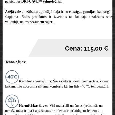
pateicoties
DRI-CAVE™ tehnoloģijai
.
Ārējā zole
un
zābaku apakšējā daļa
ir no
elastīgas gumijas
, kas sargā no
slapjuma. Zoles protektors ir izveidots tā, lai tajā nesakrātos sniegs
vai dubļi, un tas nezaudētu saķeri.
Cena: 115.00 €
Tehnoloģijas:
Komforta vērtējums:
Šie zābaki ir ideāli piemēroti aukstam
laikam. Tie nodrošina siltuma komfortu kājām līdz -40 °C temperatūrā.
Hermētiskas šuves:
Visi materiāli un šuves (redzamās un
neredzamās) ir īpaši apstrādātas ar ūdensnecaurlaidīgām lentēm un