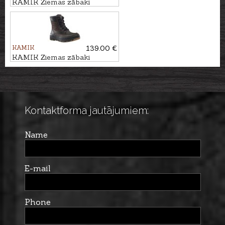
KAMIK Ziemas zābaki
ALBORG
KAMIK
139.00 €
KAMIK Ziemas zābaki
INCEPTION
Kontaktforma jautājumiem:
Name
E-mail
Phone