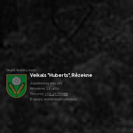
Skatīt lielāku karti
Veikals "Huberts", Rēzekne
Jupatovkas iela 11G
Rēzekne, LV-4601
Tālrunis:
+371 27 773388
E-pasts: rezekne@huberts.lv