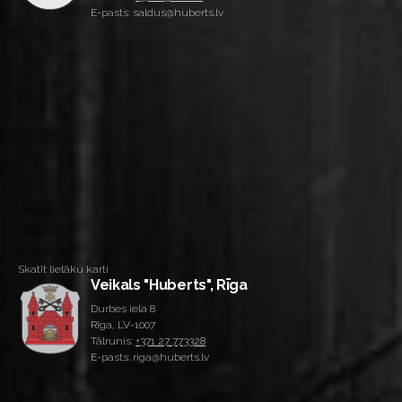
E-pasts: saldus@huberts.lv
Skatīt lielāku karti
Veikals "Huberts", Rīga
Durbes iela 8
Rīga, LV-1007
Tālrunis:
+371 27 773328
E-pasts: riga@huberts.lv