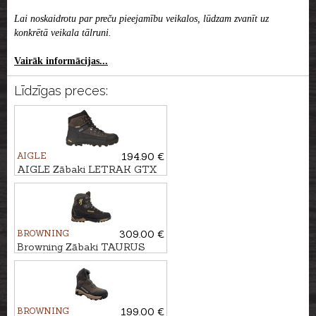
Lai noskaidrotu par preču pieejamību veikalos, lūdzam zvanīt uz
konkrētā veikala tālruni.
Vairāk informācijas...
Līdzīgas preces:
AIGLE
194.90 €
AIGLE Zābaki LETRAK GTX
BROWNING
309.00 €
Browning Zābaki TAURUS
BROWNING
199.00 €