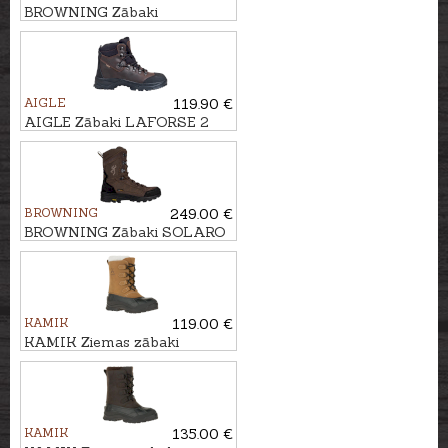
BROWNING Zābaki
HUNTSMAN II Taupe
AIGLE
119.90 €
AIGLE Zābaki LAFORSE 2
MTD
BROWNING
249.00 €
BROWNING Zābaki SOLARO
KAMIK
119.00 €
KAMIK Ziemas zābaki
ALBORG
KAMIK
135.00 €