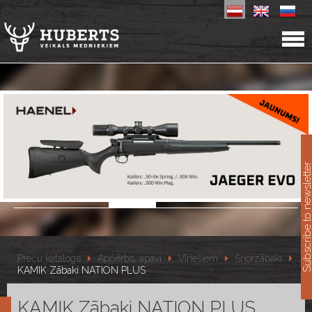
11
Subscribe to newslet
Preču katalogs
Apģērbs, apavi
Vīriešiem
Šņorzābaki
KAMIK Zābaki NATION PLUS
KAMIK Zābaki NATION PLUS