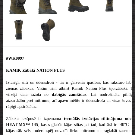
#WK0097
KAMIK Zābaki NATION PLUS
Izturīgi, silti un ūdensdroši - tās ir galvenās īpašības, kas raksturo labus
ziemas zābakus. Visām trim atbilst Kamik Nation Plus šņorzābaki. To
virsējā daļa ražota no
dabīgās zamšādas
. Lai nodrošinātu pilnīgu
aizsardzību pret mitrumu, arī apavu mēlīte ir ūdensdroša un visas šuves ir
rūpīgi apstrādātas.
Zābaku iekšpusē ir izņemama
termālās izolācijas siltinājuma oder
HEAT-MX™ 145
, kas saglabās kājas siltas pat tad, kad ārā ir -40°C. J
kājas sāk svīst, odere spēj novadīt lieko mitrumu un saglabāt sausumu,