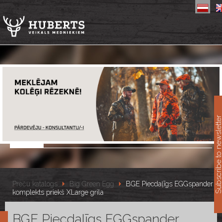
11
Subscribe to newslet
Preču katalogs
Big Green Egg
BGE Piecdaļīgs EGGspander
komplekts priekš XLarge grila
BGE Piecdaļīgs EGGspander