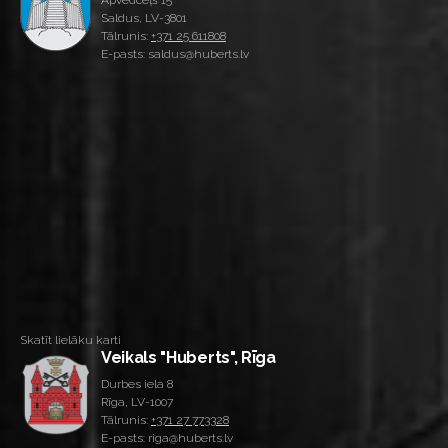
Apvedceļš 15
Saldus, LV-3801
Tālrunis:
+371 25 611808
E-pasts: saldus@huberts.lv
Skatīt lielāku karti
Veikals "Huberts", Rīga
Durbes iela 8
Rīga, LV-1007
Tālrunis:
+371 27 773328
E-pasts: riga@huberts.lv