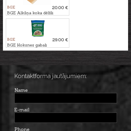
BGE
20.00 €
BGE Alkšņa koka dēlīši
grillēšanai, 2gb.
BGE
29.00 €
BGE Koksnes gabali
VALRIEKSTKOKS, 9L
Kontaktforma jautājumiem:
Name
E-mail
Phone