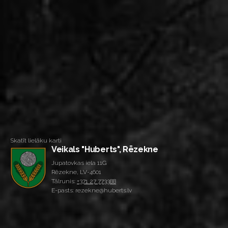
Skatīt lielāku karti
Veikals "Huberts", Rēzekne
Jupatovkas iela 11G
Rēzekne, LV-4601
Tālrunis:
+371 27 773388
E-pasts: rezekne@huberts.lv