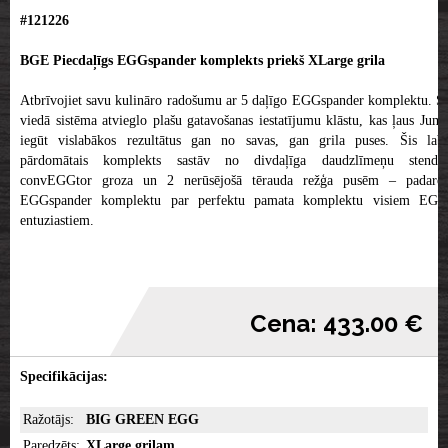
#121226
BGE Piecdaļīgs EGGspander komplekts priekš XLarge grila
Atbrīvojiet savu kulināro radošumu ar 5 daļīgo EGGspander komplektu. Šī
viedā sistēma atvieglo plašu gatavošanas iestatījumu klāstu, kas ļaus Jums
iegūt vislabākos rezultātus gan no savas, gan grila puses. Šis labi
pārdomātais komplekts sastāv no divdaļīga daudzlīmeņu stenda,
convEGGtor groza un 2 nerūsējošā tērauda režģa pusēm – padarot
EGGspander komplektu par perfektu pamata komplektu visiem EGG
entuziastiem.
Cena: 433.00 €
Specifikācijas:
Ražotājs:
BIG GREEN EGG
Paredzēts:
XLarge grilam