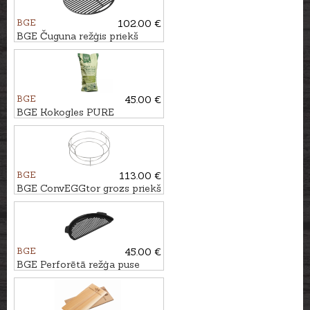
BGE
102.00 €
BGE Čuguna režģis priekš
Large grila
BGE
45.00 €
BGE Kokogles PURE
CHARCOAL, 9kg
BGE
113.00 €
BGE ConvEGGtor grozs priekš
Large grila
BGE
45.00 €
BGE Perforētā režģa puse
priekš Large grila