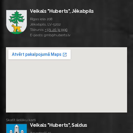
Veikals "Huberts", Jēkabpils
Rīgas iela 208
Jēkabpils, LV-5202
Tālrunis:
+371 26 313996
E-pasts: gmb@huberts.lv
Skatīt lielāku karti
Veikals "Huberts", Saldus