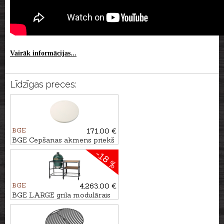
Vairāk informācijas...
Līdzīgas preces:
BGE
171.00 €
BGE Cepšanas akmens priekš
XLarge grila
-18 %
BGE
4,263.00 €
BGE LARGE grila modulārais
sistēmas kompl. ar plauktiem