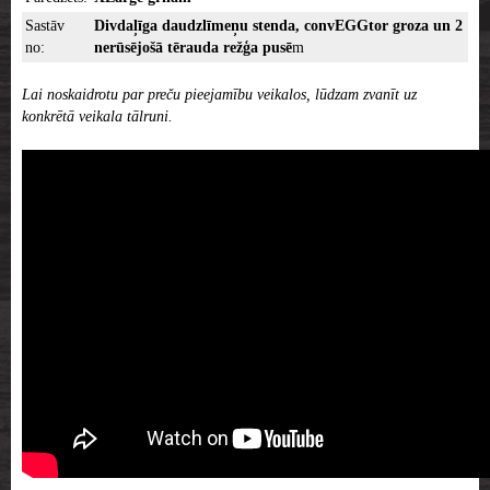
Sastāv
Divdaļīga daudzlīmeņu stenda, convEGGtor groza un 2
no:
nerūsējošā tērauda režģa pusē
m
Lai noskaidrotu par preču pieejamību veikalos, lūdzam zvanīt uz
konkrētā veikala tālruni.