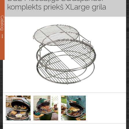
komplekts priekš XLarge grila
Catalog