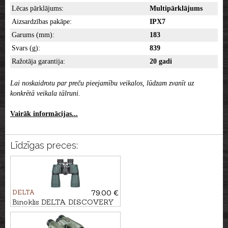
Lēcas pārklājums:
Multipārklājums
Aizsardzības pakāpe:
IPX7
Garums (mm):
183
Svars (g):
839
Ražotāja garantija:
20 gadi
Lai noskaidrotu par preču pieejamību veikalos, lūdzam zvanīt uz
konkrētā veikala tālruni.
Vairāk informācijas...
Līdzīgas preces:
DELTA
79.00 €
Binoklis DELTA DISCOVERY
10x50