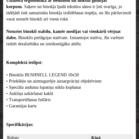
Uzlabota ergonomika ar neslīdošu un mīkstu gumijas
korpusu.
Saķere un binokļa īpašā tekstūra sānos ir ļoti svarīga, jo
tādējādi tiek samazināta binokļa izslīdēšanas iespēja, un Jūs pārliecinoši
varat noturēt binokli arī vienā rokā.
Noturiet binokli stabilu, kamēr medījat vai vienkārši vērjoat
dabu.
Binoklis pielāgojas statīvam. Izmantojot statīvu, Jūs varēsiet
redzēt detalizētāku un izteiksmīgāku attēlu.
Komplektā ietilpst:
• Binoklis BUSHNELL LEGEND 10x50
• Priekšējie un aizmugurējie aizsargvāciņi objektīviem
• Speciāla auduma lupatiņa stiklu kopšanai
• Aukliņa uzkāršanai kaklā
• Transportēšanas futlāris
• Garantijas karte
Specifikācijas:
Ražots:
Ķīnā