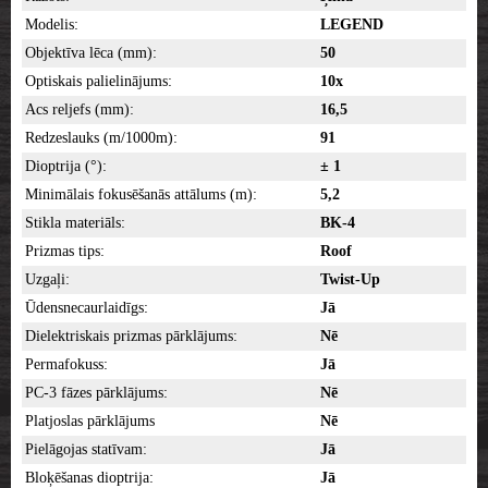
Modelis:
LEGEND
Objektīva lēca (mm):
50
Optiskais palielinājums:
10x
Acs reljefs (mm):
16,5
Redzeslauks (m/1000m):
91
Dioptrija (°):
± 1
Minimālais fokusēšanās attālums (m):
5,2
Stikla materiāls:
BK-4
Prizmas tips:
Roof
Uzgaļi:
Twist-Up
Ūdensnecaurlaidīgs:
Jā
Dielektriskais prizmas pārklājums:
Nē
Permafokuss:
Jā
PC-3 fāzes pārklājums:
Nē
Platjoslas pārklājums
Nē
Pielāgojas statīvam:
Jā
Bloķēšanas dioptrija:
Jā