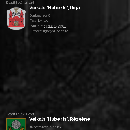
Skatīt lielāku karti
Veikals "Huberts", Rīga
Durbes iela 8
Rīga, LV-1007
Tālrunis:
+371 27 773328
E-pasts: riga@huberts.lv
Skatīt lielāku karti
Veikals "Huberts", Rēzekne
Jupatovkas iela 11G