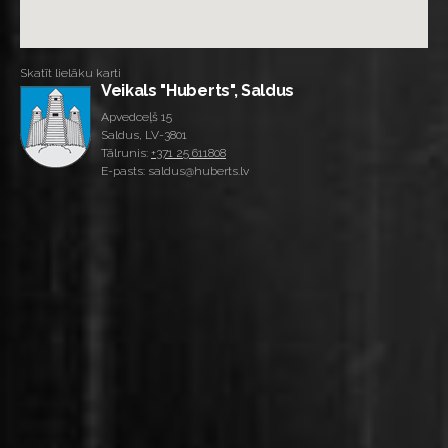
Skatīt lielāku karti
Veikals "Huberts", Saldus
Apvedceļš 15
Saldus, LV-3801
Tālrunis:
+371 25 611808
E-pasts: saldus@huberts.lv