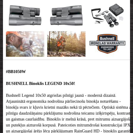
#BB1050W
BUSHNELL Binoklis LEGEND 10x50!
Bushnell Legend 10x50 atgriežas pilnīgi jaunā - modernā dizainā.
Atjauninātā ergonomika nodrošina pārliecinošu binokļa noturēšanu -
binokļa svars ir kļuvis krietni mazāks nekā tā pēctečiem. Optiskā sistēma ar
pilnīgu daudzslāņainu pārklājumu nodrošina teicamu izšķirtspēju, kontrastu
un gaismas caurlaidību. Binoklis ir melnā krāsā, pret mitrumu aizsargājošā
un putekļus aizturošā korpusā. Pateicoties mitrumdrošai konstrukcijai IPX7
un aizsargājošai ārējo lēcu pārklājumam RainGuard HD - binoklis garantēti