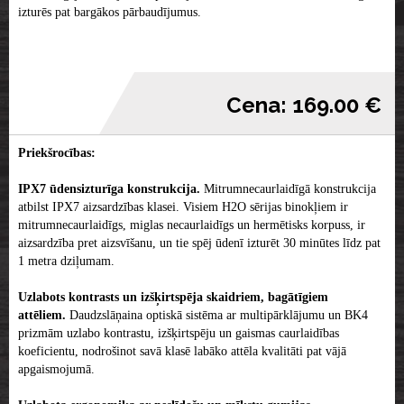
izturēs pat bargākos pārbaudījumus.
Cena: 169.00 €
Priekšrocības:
IPX7 ūdensizturīga konstrukcija.
Mitrumnecaurlaidīgā konstrukcija
atbilst IPX7 aizsardzības klasei. Visiem H2O sērijas binokļiem ir
mitrumnecaurlaidīgs, miglas necaurlaidīgs un hermētisks korpuss, ir
aizsardzība pret aizsvīšanu, un tie spēj ūdenī izturēt 30 minūtes līdz pat
1 metra dziļumam.
Uzlabots kontrasts un izšķirtspēja skaidriem, bagātīgiem
attēliem.
Daudzslāņaina optiskā sistēma ar multipārklājumu un BK4
prizmām uzlabo kontrastu, izšķirtspēju un gaismas caurlaidības
koeficientu, nodrošinot savā klasē labāko attēla kvalitāti pat vājā
apgaismojumā.