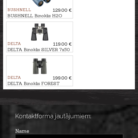
BUSHNELL
129.00 €
BUSHNELL Binoklis H2O
10x42, ūdensizturīgs
DELTA
119.00 €
DELTA Binoklis SILVER 7x50
DELTA
199.00 €
DELTA Binoklis FOREST
10X42 Gen3
Kontaktforma jautājumiem:
Name