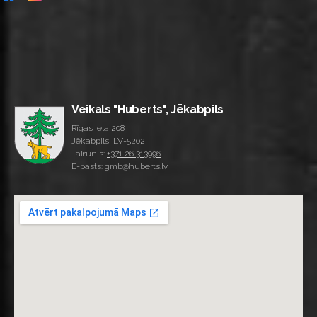
Veikals "Huberts", Jēkabpils
Rīgas iela 208
Jēkabpils, LV-5202
Tālrunis:
+371 26 313996
E-pasts: gmb@huberts.lv