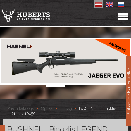
11
Subscribe to newslet
Preču katalogs
Optika
Binokļi
BUSHNELL Binoklis
LEGEND 10x50
BUSHNELL Binoklis LEGEND