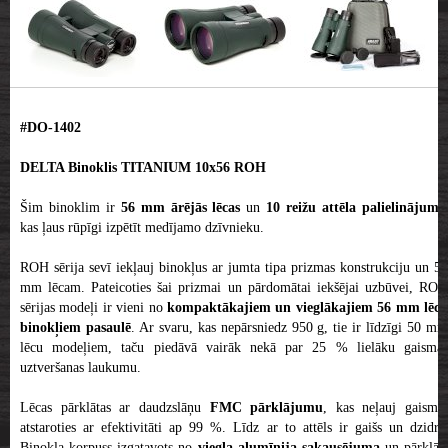
#DO-1402
DELTA Binoklis TITANIUM 10x56 ROH
Šim binoklim ir
56 mm ārējās lēcas
un
10 reižu attēla palielinājums
kas ļaus rūpīgi izpētīt medījamo dzīvnieku.
ROH sērija sevī iekļauj binokļus ar jumta tipa prizmas konstrukciju un 56
mm lēcam. Pateicoties šai prizmai un pārdomātai iekšējai uzbūvei, ROH
sērijas
modeļi ir vieni no
kompaktākajiem un vieglākajiem 56 mm lēc
binokļiem pasaulē
. Ar svaru, kas nepārsniedz 950 g, tie ir līdzīgi 50 m
lēcu modeļiem, taču piedāvā vairāk nekā par 25 % lielāku gaismas
uztveršanas laukumu.
Lēcas pārklātas ar daudzslāņu
FMC pārklājumu
, kas neļauj gaismai
atstaroties ar efektivitāti ap 99 %. Līdz ar to attēls ir gaišs un dzidrs.
Binokļa korpuss izgatavots no
viegla alumīnija sakausējuma
un pārklāts