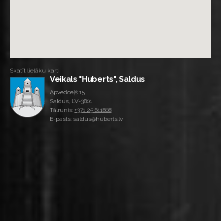
Skatīt lielāku karti
Veikals "Huberts", Saldus
Apvedceļš 15
Saldus, LV-3801
Tālrunis:
+371 25 611808
E-pasts: saldus@huberts.lv