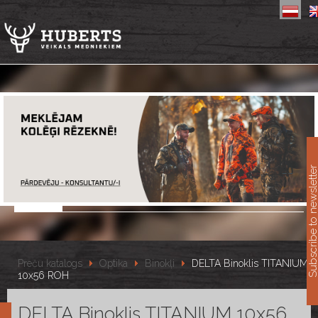
11
Subscribe to newslet
Preču katalogs
Optika
Binokļi
DELTA Binoklis TITANIUM
10x56 ROH
DELTA Binoklis TITANIUM 10x56