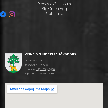
Preces dzīvniekiem
Big Green Egg
Pirotehnika
Veikals "Huberts", Jēkabpils
Rīgas iela 208
Jēkabpils, LV-5202
Tālrunis:
+371 26 313996
E-pasts: gmb@huberts.lv