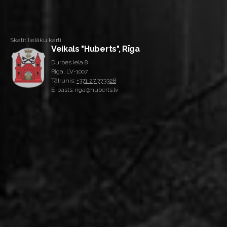
Skatīt lielāku karti
Veikals "Huberts", Rīga
Durbes iela 8
Rīga, LV-1007
Tālrunis:
+371 27 773328
E-pasts: riga@huberts.lv