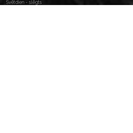
Svētdien - slēgts