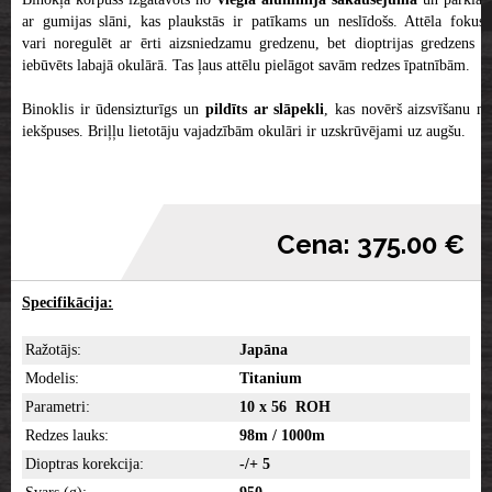
ar gumijas slāni, kas plaukstās ir patīkams un neslīdošs. Attēla fokusu
vari noregulēt ar ērti aizsniedzamu gredzenu, bet dioptrijas gredzens ir
iebūvēts labajā okulārā. Tas ļaus attēlu pielāgot savām redzes īpatnībām.
Binoklis ir ūdensizturīgs un
pildīts ar slāpekli
, kas novērš aizsvīšanu n
iekšpuses. Briļļu lietotāju vajadzībām okulāri ir uzskrūvējami uz augšu.
Cena: 375.00 €
Specifikācija:
Ražotājs:
Japāna
Modelis:
Titanium
Parametri:
10 x 56 ROH
Redzes lauks:
98m / 1000m
Dioptras korekcija:
-/+ 5