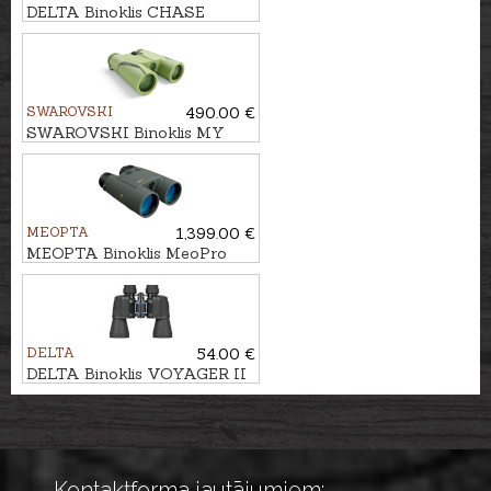
DELTA Binoklis CHASE
10x50 ED
SWAROVSKI
490.00 €
SWAROVSKI Binoklis MY
JUNIOR 7x28 B
MEOPTA
1,399.00 €
MEOPTA Binoklis MeoPro
Optika LR 10x42 HD ar
tālmēru
DELTA
54.00 €
DELTA Binoklis VOYAGER II
20x50
Kontaktforma jautājumiem: