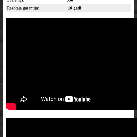
Svars (g):
950
Ražotāja garantija:
10 gadi.