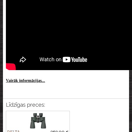
Vairāk informācijas...
Līdzīgas preces:
DELTA