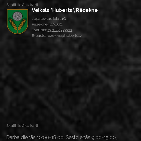
Skatīt lielāku karti
Veikals "Huberts", Rēzekne
Jupatovkas iela 11G
Rēzekne, LV-4601
Tālrunis:
+371 27 773388
E-pasts: rezekne@huberts.lv
Skatīt lielāku karti
Darba dienās 10:00-18:00, Sestdienās 9:00-15:00,