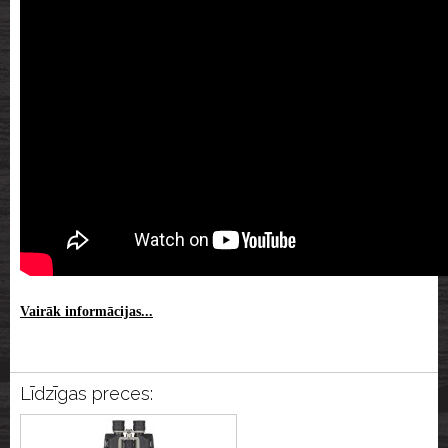
Vairāk informācijas...
Līdzīgas preces: