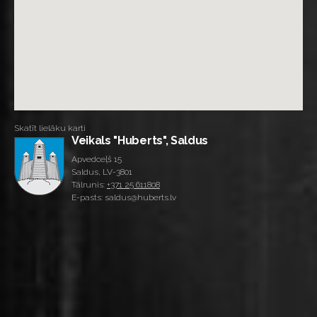
Skatīt lielāku karti
Veikals "Huberts", Saldus
Apvedceļš 15
Saldus, LV-3801
Tālrunis:
+371 25 611808
E-pasts: saldus@huberts.lv