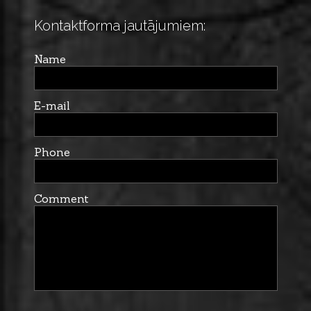
Kontaktforma jautājumiem:
Name
E-mail
Phone
Comment