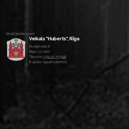
Skatīt lielāku karti
Veikals "Huberts", Rīga
Durbes iela 8
Rīga, LV-1007
Tālrunis:
+371 27 773328
E-pasts: riga@huberts.lv