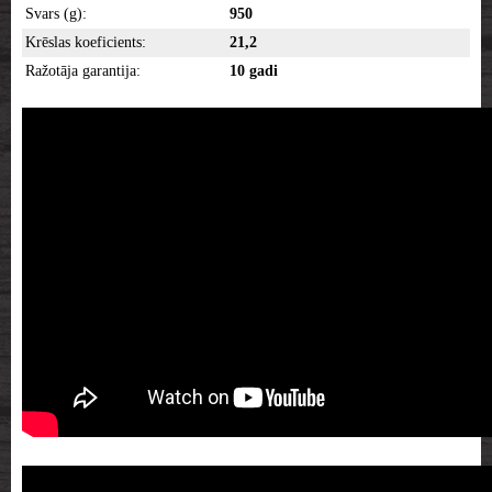
Svars (g):
950
Krēslas koeficients:
21,2
Ražotāja garantija:
10 gadi