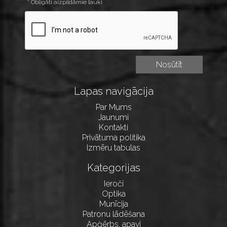
* Obligāti aizpildāmie lauki
Lapas navigācija
Par Mums
Jaunumi
Kontakti
Privātuma politika
Izmēru tabulas
Kategorijas
Ieroči
Optika
Munīcija
Patronu lādēšana
Apģērbs, apavi