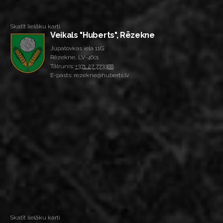
Skatīt lielāku karti
Veikals "Huberts", Rēzekne
Jupatovkas iela 11G
Rēzekne, LV-4601
Tālrunis:
+371 27 773388
E-pasts: rezekne@huberts.lv
Skatīt lielāku karti