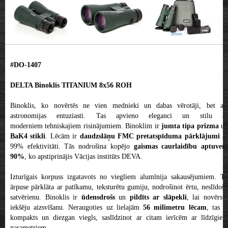
#DO-1407
DELTA Binoklis TITANIUM 8x56 ROH
Binoklis, ko novērtēs ne vien mednieki un dabas vērotāji, bet arī
astronomijas entuziasti. Tas apvieno eleganci un stilu ar
moderniem tehniskajiem risinājumiem. Binoklim ir
jumta tipa prizma
un
BaK4 stikli
. Lēcām ir
daudzslāņu FMC pretatspīduma pārklājumi
ar
99% efektivitāti. Tās nodrošina kopējo
gaismas caurlaidību aptuven
90%
, ko apstiprinājis Vācijas institūts DEVA.
Izturīgais korpuss izgatavots no viegliem alumīnija sakausējumiem. Tā
ārpuse pārklāta ar patīkamu, teksturētu gumiju, nodrošinot ērtu, neslīdošu
satvērienu. Binoklis ir
ūdensdrošs
un
pildīts ar slāpekli
, lai novērst
iekšēju aizsvīšanu. Neraugoties uz lielajām
56 milimetru lēcam
, tas i
kompakts un diezgan viegls, saslīdzinot ar citam ierīcēm ar līdzīgiem
parametriem.