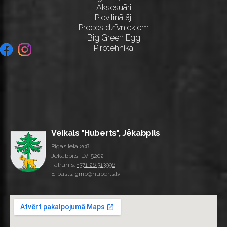
Aksesuāri
Pievilinātāji
Preces dzīvniekiem
Big Green Egg
Pirotehnika
Veikals "Huberts", Jēkabpils
Rīgas iela 208
Jēkabpils, LV-5202
Tālrunis:
+371 26 313996
E-pasts: gmb@huberts.lv