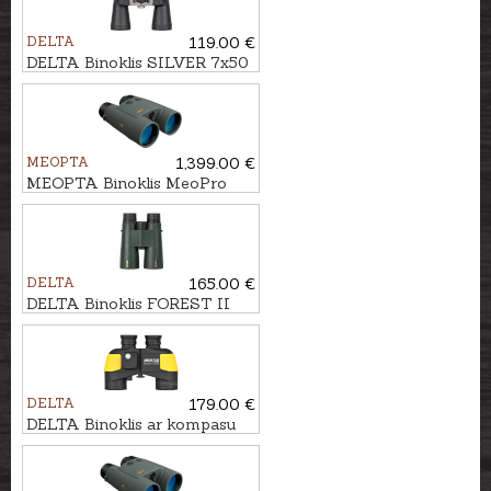
DELTA
119.00 €
DELTA Binoklis SILVER 7x50
MEOPTA
1,399.00 €
MEOPTA Binoklis MeoPro
Optika LR 10x42 HD ar
tālmēru
DELTA
165.00 €
DELTA Binoklis FOREST II
8,5x50
DELTA
179.00 €
DELTA Binoklis ar kompasu
un tālmēru SAILOR 7X50 C1