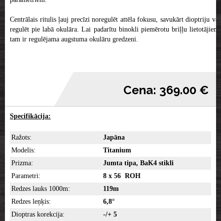
Centrālais ritulis ļauj precīzi noregulēt attēla fokusu, savukārt dioptriju var
regulēt pie labā okulāra. Lai padarītu binokli piemērotu briļļu lietotājiem,
tam ir regulējama augstuma okulāru gredzeni.
Cena: 369.00 €
Specifikācija:
Ražots:
Japāna
Modelis:
Titanium
Prizma:
Jumta tipa, BaK4 stikli
Parametri:
8 x 56 ROH
Redzes lauks 1000m:
119m
Redzes leņķis:
6,8°
Dioptras korekcija:
-/+ 5