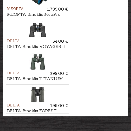
MEOPTA
1,799.00 €
MEOPTA Binoklis MeoPro
Optika LR 8x50 HD ar
tālmēru
DELTA
54.00 €
DELTA Binoklis VOYAGER II
20x50
DELTA
299.00 €
DELTA Binoklis TITANIUM
10x56
DELTA
199.00 €
DELTA Binoklis FOREST
10X42 Gen3