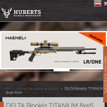
11
Subscribe to newslet
Preču katalogs
Optika
Binokļi
DELTA Binoklis TITANIUM
8x56 ROH
DELTA Binoklis TITANIUM 8x56