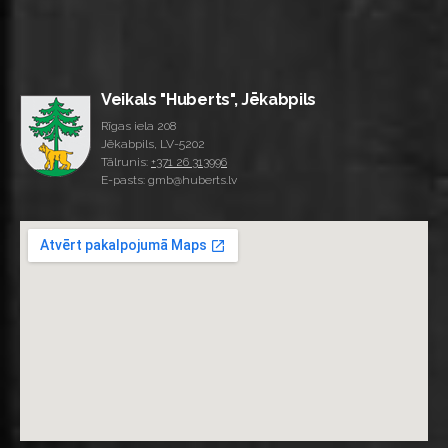
Veikals "Huberts", Jēkabpils
Rīgas iela 208
Jēkabpils, LV-5202
Tālrunis:
+371 26 313996
E-pasts: gmb@huberts.lv