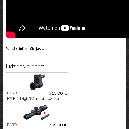
Vairāk informācijas...
Līdzīgas preces:
PARD
640.00 €
PARD Digitālā nakts uzlika
NV007SP2 4K LRF ar
tālmēru - 940nm
PARD
399.00 €