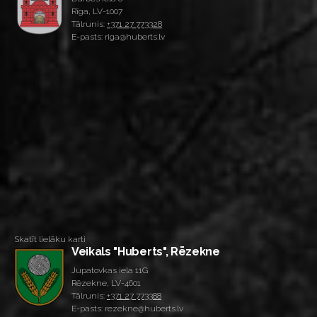
Rīga, LV-1007
Tālrunis:
+371 27 773328
E-pasts: riga@huberts.lv
Skatīt lielāku karti
Veikals "Huberts", Rēzekne
Jupatovkas iela 11G
Rēzekne, LV-4601
Tālrunis:
+371 27 773388
E-pasts: rezekne@huberts.lv