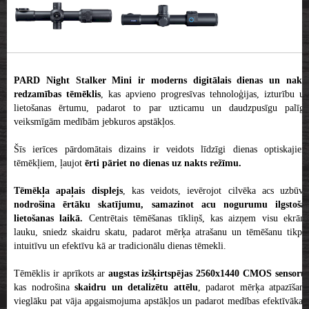
PARD Night Stalker Mini ir moderns digitālais dienas un nakts
redzamības tēmēklis
, kas apvieno progresīvas tehnoloģijas, izturību un
lietošanas ērtumu, padarot to par uzticamu un daudzpusīgu palīgu
veiksmīgām medībām jebkuros apstākļos.
Šīs ierīces pārdomātais dizains ir veidots līdzīgi dienas optiskajiem
tēmēkļiem, ļaujot
ērti pāriet no dienas uz nakts režīmu.
Tēmēkļa apaļais displejs
, kas veidots, ievērojot cilvēka acs uzbūvi,
nodrošina ērtāku skatījumu, samazinot acu nogurumu ilgstošas
lietošanas laikā.
Centrētais tēmēšanas tīkliņš, kas aizņem visu ekrāna
lauku, sniedz skaidru skatu, padarot mērķa atrašanu un tēmēšanu tikpat
intuitīvu un efektīvu kā ar tradicionālu dienas tēmekli.
Tēmēklis ir aprīkots ar
augstas izšķirtspējas 2560x1440 CMOS sensoru
,
kas nodrošina
skaidru un detalizētu attēlu
, padarot mērķa atpazīšanu
vieglāku pat vāja apgaismojuma apstākļos un padarot medības efektīvākas,