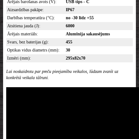
Ārējais barošanas avots (V):
USB tips - C
Aizsardzības pakāpe:
IP67
Darbības temperatūra (°C):
no -30 līdz +55
Atsitiena jauda (J):
6000
Ārējais materiāls:
Alumīnija sakausējums
Svars, bez baterijas (g):
455
Optikas vidus diametrs (mm):
30
Izmēri (mm):
295x82x70
Lai noskaidrotu par preču pieejamību veikalos, lūdzam zvanīt uz
konkrētā veikala tālruni.