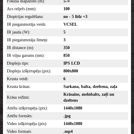
Fokusa diapazons (m):
5-∞
Acs reljefs (mm):
100
Dioptrijas regulēšana:
no - 5 līdz +3
IR piegaismotāja veids:
VCSEL
IR jauda (W):
5
IR piegaismotāja līmeņi:
3
IR distance (m):
350
IR viļņa garums (nm):
850
Displeja tips:
IPS LCD
Displeja izšķirtspēja (pix):
800x800
Krusta veidi:
6
Krusta krāsas:
Sarkana, balta, dzeltena, zaļa
Krāsains, melnbalts, zaļš un
Krāsu režīmi:
dzeltens
Attēlu izšķirtspēja (pix):
1440x1080
Attēlu formāts:
.jpg
Video izšķirtspēja (pix):
1440x1080
Video formats:
.mp4