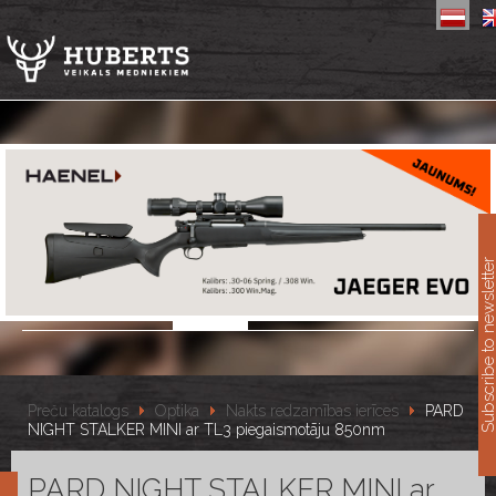
11
Subscribe to newslet
Preču katalogs
Optika
Nakts redzamības ierīces
PARD
NIGHT STALKER MINI ar TL3 piegaismotāju 850nm
PARD NIGHT STALKER MINI ar