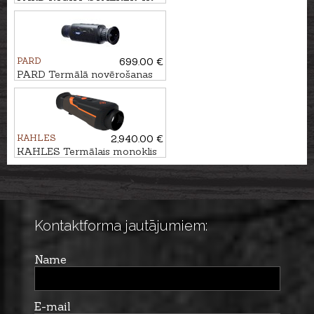
eX - 70/850nm ar tālmēru
PARD
699.00 €
PARD Termālā novērošanas
kamera Leopard 256
KAHLES
2,940.00 €
KAHLES Termālais monoklis
HELIA TI 35+
Kontaktforma jautājumiem:
Name
E-mail