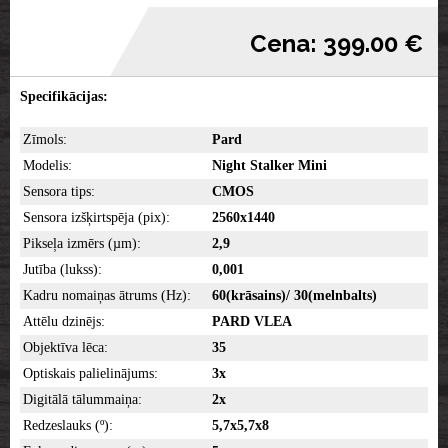
Cena: 399.00 €
Specifikācijas:
Zīmols:
Pard
Modelis:
Night Stalker Mini
Sensora tips:
CMOS
Sensora izšķirtspēja (pix):
2560x1440
Pikseļa izmērs (µm):
2,9
Jutība (lukss):
0,001
Kadru nomaiņas ātrums (Hz):
60(krāsains)/ 30(melnbalts)
Attēlu dzinējs:
PARD VLEA
Objektīva lēca:
35
Optiskais palielinājums:
3x
Digitālā tālummaiņa:
2x
Redzeslauks (º):
5,7x5,7x8