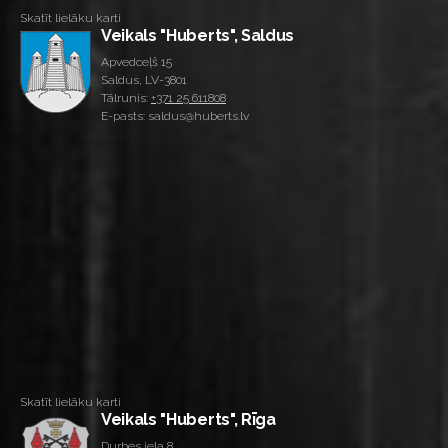
Skatīt lielāku karti
Veikals "Huberts", Saldus
Apvedceļš 15
Saldus, LV-3801
Tālrunis:
+371 25 611808
E-pasts: saldus@huberts.lv
Skatīt lielāku karti
Veikals "Huberts", Rīga
Durbes iela 8