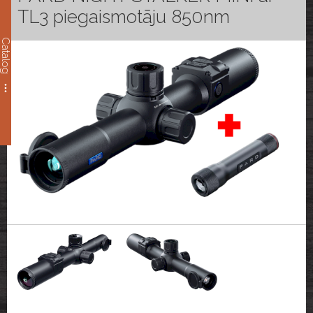
TL3 piegaismotāju 850nm
Catalog