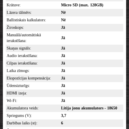
Krātuve:
Micro SD
(max. 128GB)
Lāzera tālmērs:
Nē
Ballistiskais kalkulators:
Nē
Žiroskops:
Jā
Manuālā/automātiskā
Jā
ierakstīšana:
Skaņas signāls:
Jā
Audio ierakstīšana:
Jā
Cilpas ierakstīšana:
Jā
Laika zīmogs:
Jā
Ekspozīcijas kompensācija:
Jā
Ūdensizturīgs:
Jā
HDMI izeja:
Jā
Wi-Fi:
Jā
Akumulatora veids:
Litija jonu akumulators - 18650
Spriegums (V):
3,7
Darbības laiks (st):
6