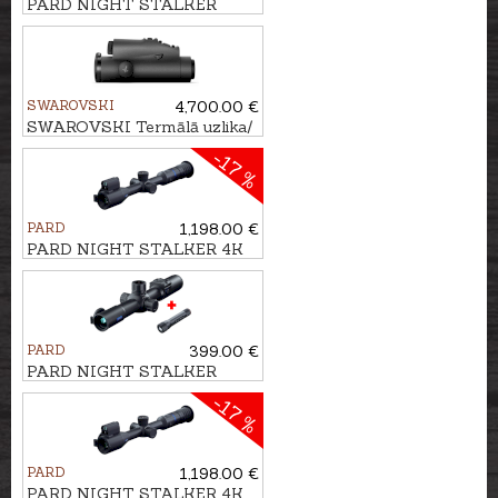
PARD NIGHT STALKER
MINI ar TL3 piegaismotāju
940nm
SWAROVSKI
4,700.00 €
SWAROVSKI Termālā uzlika/
monoklis TX ENCOUNTER
-17 %
PARD
1,198.00 €
PARD NIGHT STALKER 4K
eX - 70/940nm ar tālmēru
PARD
399.00 €
PARD NIGHT STALKER
MINI ar TL3 piegaismotāju
-17 %
850nm
PARD
1,198.00 €
PARD NIGHT STALKER 4K