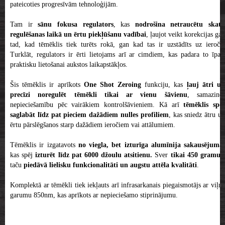
pateicoties progresīvām tehnoloģijām.
Tam ir
sānu fokusa regulators
, kas
nodrošina netraucētu skatu
regulēšanas laikā un ērtu piekļūšanu vadībai
, ļaujot veikt korekcijas gan
tad, kad tēmēklis tiek turēts rokā, gan kad tas ir uzstādīts uz ieroča.
Turklāt, regulators ir ērti lietojams arī ar cimdiem, kas padara to īpaši
praktisku lietošanai aukstos laikapstākļos.
Šis tēmēklis ir aprīkots
One Shot Zeroing
funkciju, kas
ļauj ātri u
precīzi noregulēt tēmēkli tikai ar vienu šāvienu
, samazino
nepieciešamību pēc vairākiem kontrolšāvieniem. Kā arī
tēmēklis spē
saglabāt līdz pat pieciem dažādiem nulles profiliem
, kas sniedz ātru u
ērtu pārslēgšanos starp dažādiem ieročiem vai attālumiem.
Tēmēklis ir izgatavots
no viegla, bet izturīga alumīnija sakausējuma
,
kas spēj
izturēt līdz pat 6000 džoulu atsitienu.
Sver
tikai 450 gramus
taču
piedāvā lielisku funkcionalitāti un augstu attēla kvalitāti
.
Komplektā ar tēmēkli tiek iekļauts arī infrasarkanais piegaismotājs ar viļņa
garumu 850nm, kas aprīkots ar nepieciešamo stiprinājumu.