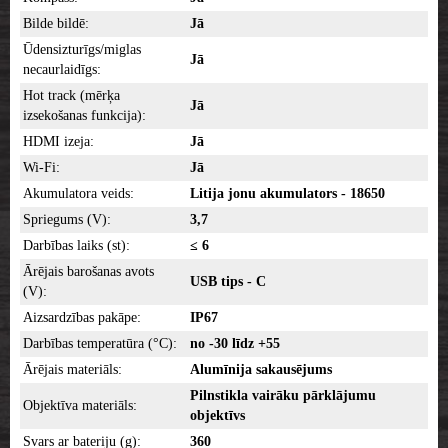
Bilde bildē:
Jā
Ūdensizturīgs/miglas
Jā
necaurlaidīgs:
Hot track (mērķa
Jā
izsekošanas funkcija):
HDMI izeja:
Jā
Wi-Fi:
Jā
Akumulatora veids:
Litija jonu akumulators - 18650
Spriegums (V):
3,7
Darbības laiks (st):
≤ 6
Ārējais barošanas avots
USB tips - C
(V):
Aizsardzības pakāpe:
IP67
Darbības temperatūra (°C):
no -30 līdz +55
Ārējais materiāls:
Alumīnija sakausējums
Pilnstikla vairāku pārklājumu
Objektīva materiāls:
objektīvs
Svars ar bateriju (g):
360