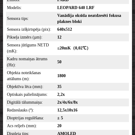
Modelis:
LEOPARD 640 LRF
Vanādija oksīda neatdzesēti fokusa
Sensora tips:
plaknes bloki
Sensora izšķirtspēja (pix):
640x512
Pikseļa izmērs (µm):
12
Sensora jūtīgums NETD
≤20mK（0,02℃）
(mK):
Kadru nomaiņas ātrums
50
(Hz):
Objekta noteikšanas
1800
attālums (m):
Objektīva lēca (mm):
35
Optiskais palielinājums:
2,2x
Digitālā tālummaiņa:
2x/4x/6x/8x
Redzeslauks (º):
12,5x10x16
Dioptrijas regulēšana:
± 5
Acs reljefs (mm):
20
Displeja tips:
AMOLED