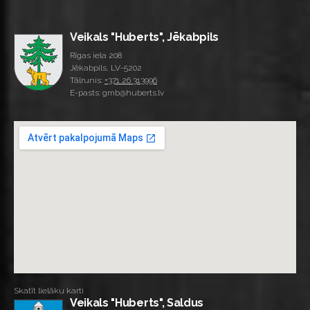
Veikals "Huberts", Jēkabpils
Rīgas iela 208
Jēkabpils, LV-5202
Tālrunis:
+371 26 313996
E-pasts: gmb@huberts.lv
Skatīt lielāku karti
Veikals "Huberts", Saldus