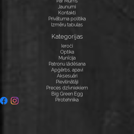
Par Mums
Jaunumi
Kontakti
Privātuma politika
Izmēru tabulas
Kategorijas
Ieroči
Optika
Munīcija
Patronu lādēšana
Apģērbs, apavi
Aksesuāri
Pievilinātāji
Preces dzīvniekiem
Big Green Egg
Pirotehnika