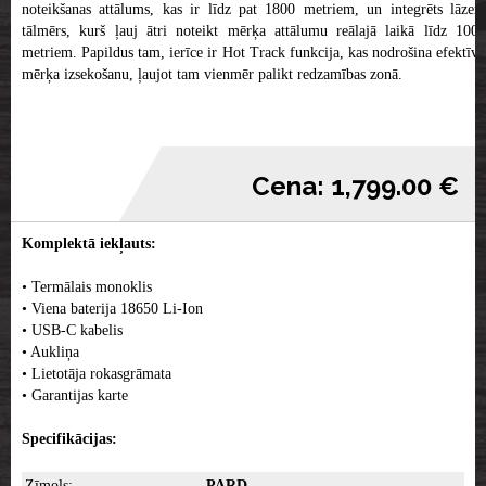
noteikšanas attālums, kas ir līdz pat 1800 metriem, un integrēts lāzera
tālmērs, kurš ļauj ātri noteikt mērķa attālumu reālajā laikā līdz 1000
metriem. Papildus tam, ierīce ir Hot Track funkcija, kas nodrošina efektīvu
mērķa izsekošanu, ļaujot tam vienmēr palikt redzamības zonā.
Cena: 1,799.00 €
Komplektā iekļauts:
• Termālais monoklis
• Viena baterija 18650 Li-Ion
• USB-C kabelis
• Aukliņa
• Lietotāja rokasgrāmata
• Garantijas karte
Specifikācijas:
Zīmols:
PARD