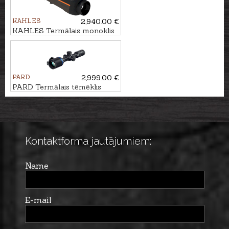
KAHLES
2,940.00 €
KAHLES Termālais monoklis
HELIA TI 35+
PARD
2,999.00 €
PARD Termālais tēmēklis
Pantera eX 640
Kontaktforma jautājumiem:
Name
E-mail