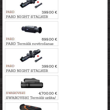
PARD
399.00 €
PARD NIGHT STALKER
MINI ar TL3 piegaismotāju
850nm
PARD
699.00 €
PARD Termālā novērošanas
kamera Leopard 256
PARD
399.00 €
PARD NIGHT STALKER
MINI ar TL3 piegaismotāju
940nm
SWAROVSKI
4,700.00 €
SWAROVSKI Termālā uzlika/
monoklis TX ENCOUNTER