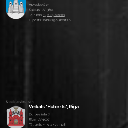
Apvedceļš 15
Saldus, LV-3801
Tālrunis:
+371 25 611808
E-pasts: saldus@huberts.lv
Skatīt lielāku karti
Veikals "Huberts", Rīga
Durbes iela 8
Rīga, LV-1007
Tālrunis:
+371 27 773328