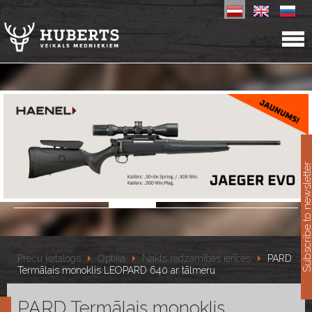
11
Subscribe to newslet
Preču katalogs
Optika
Nakts redzamības ierīces
PARD
Termālais monoklis LEOPARD 640 ar tālmeru
PARD Termālais monoklis