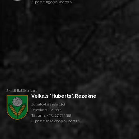
E-pasts: riga@huberts.lv
Skatīt lielāku karti
Veikals "Huberts", Rēzekne
Jupatovkas iela 11G
Rēzekne, LV-4601
Tālrunis:
+371 27 773388
E-pasts: rezekne@huberts.lv