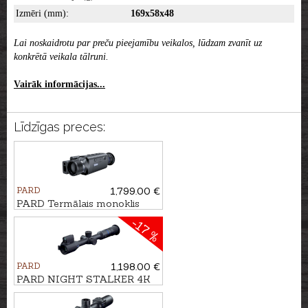
Izmēri (mm):
169x58x48
Lai noskaidrotu par preču pieejamību veikalos, lūdzam zvanīt uz
konkrētā veikala tālruni.
Vairāk informācijas...
Līdzīgas preces:
PARD
1,799.00 €
PARD Termālais monoklis
LEOPARD 640 ar tālmeru
-17 %
PARD
1,198.00 €
PARD NIGHT STALKER 4K
eX - 70/850nm ar tālmēru