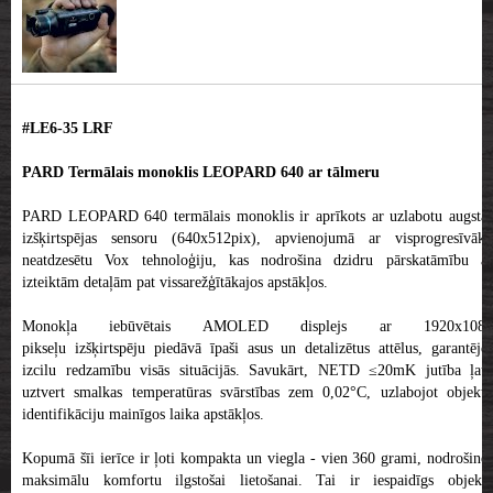
#LE6-35 LRF
PARD Termālais monoklis LEOPARD 640 ar tālmeru
PARD LEOPARD 640 termālais monoklis ir aprīkots ar uzlabotu augstas
izšķirtspējas sensoru (640x512pix), apvienojumā ar visprogresīvāko
neatdzesētu Vox tehnoloģiju, kas nodrošina dzidru pārskatāmību ar
izteiktām detaļām pat vissarežģītākajos apstākļos.
Monokļa iebūvētais AMOLED displejs ar 1920x1080
pikseļu izšķirtspēju piedāvā īpaši asus un detalizētus attēlus, garantējot
izcilu redzamību visās situācijās. Savukārt, NETD ≤20mK jutība ļauj
uztvert smalkas temperatūras svārstības zem 0,02°C, uzlabojot objektu
identifikāciju mainīgos laika apstākļos.
Kopumā šīi ierīce ir ļoti kompakta un viegla - vien 360 grami, nodrošinot
maksimālu komfortu ilgstošai lietošanai. Tai ir iespaidīgs objekta