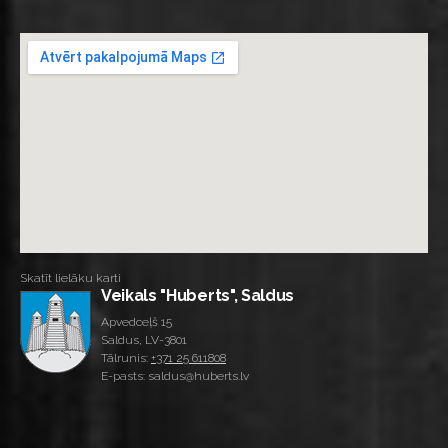
Skatīt lielāku karti
Veikals "Huberts", Saldus
Apvedceļš 15
Saldus, LV-3801
Tālrunis:
+371 25 611808
E-pasts: saldus@huberts.lv