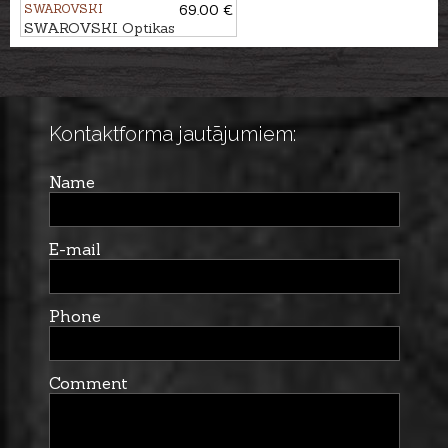
SWAROVSKI
69.00 €
SWAROVSKI Optikas
pārvalks M
Kontaktforma jautājumiem:
Name
E-mail
Phone
Comment