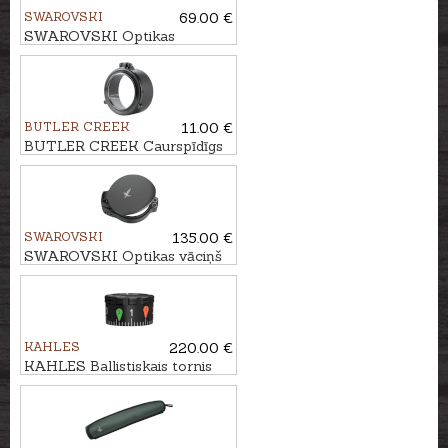
SWAROVSKI
69.00 €
SWAROVSKI Optikas
pārvalks S
BUTLER CREEK
11.00 €
BUTLER CREEK Caurspīdīgs
optikas vāciņš FLIP-OPEN Nr.
5
SWAROVSKI
135.00 €
SWAROVSKI Optikas vāciņš
SLIP-E-46+ ZF
KAHLES
220.00 €
KAHLES Ballistiskais tornis
HELIA