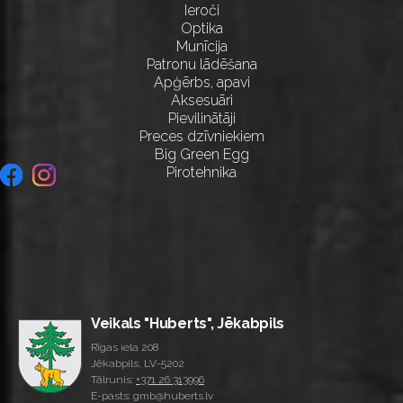
Ieroči
Optika
Munīcija
Patronu lādēšana
Apģērbs, apavi
Aksesuāri
Pievilinātāji
Preces dzīvniekiem
Big Green Egg
Pirotehnika
Veikals "Huberts", Jēkabpils
Rīgas iela 208
Jēkabpils, LV-5202
Tālrunis:
+371 26 313996
E-pasts: gmb@huberts.lv