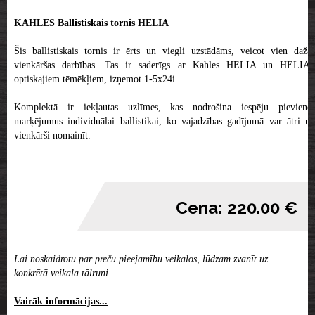
KAHLES Ballistiskais tornis HELIA
Šis ballistiskais tornis ir ērts un viegli uzstādāms, veicot vien dažas
vienkāršas darbības. Tas ir saderīgs ar Kahles HELIA un HELIA3
optiskajiem tēmēkļiem, izņemot 1-5x24i.
Komplektā ir iekļautas uzlīmes, kas nodrošina iespēju pievienot
marķējumus individuālai ballistikai, ko vajadzības gadījumā var ātri un
vienkārši nomainīt.
Cena: 220.00 €
Lai noskaidrotu par preču pieejamību veikalos, lūdzam zvanīt uz
konkrētā veikala tālruni.
Vairāk informācijas...