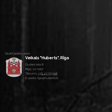
Skatīt lielāku karti
Veikals "Huberts", Rīga
Durbes iela 8
Rīga, LV-1007
Tālrunis:
+371 27 773328
E-pasts: riga@huberts.lv