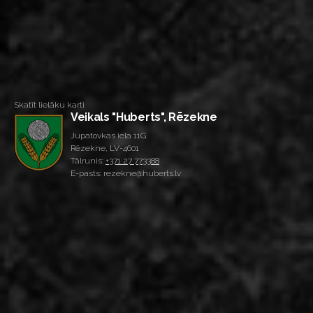
Skatīt lielāku karti
Veikals "Huberts", Rēzekne
Jupatovkas iela 11G
Rēzekne, LV-4601
Tālrunis:
+371 27 773388
E-pasts: rezekne@huberts.lv