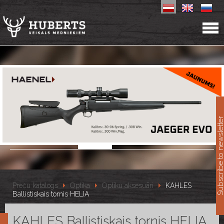
11
Subscribe to newslet
Preču katalogs
Optika
Optiku aksesuāri
KAHLES
Ballistiskais tornis HELIA
KAHLES Ballistiskais tornis HELIA