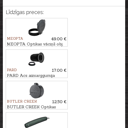
Līdzīgas preces:
MEOPTA
49.00 €
MEOPTA Optikas vāciņš obj.
MeoPro Optika 5/6 ⌀50-550
PARD
17.00 €
PARD Acs aizsarggumija
modeļiem Night Stalker 4K,
4K Pro, Mini un DS35
BUTLER CREEK
12.50 €
BUTLER CREEK Optikas
vāciņš FLIP-OPEN Nr. 40