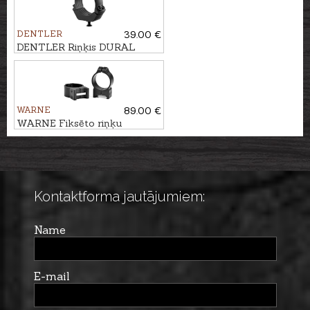
DENTLER
39.00 €
DENTLER Riņķis DURAL
Ø30mm, BH=3,5mm
WARNE
89.00 €
WARNE Fiksēto riņķu
komplekts WEAVER/
PICATINNY Ø30mm, BH-
9,5mm
Kontaktforma jautājumiem:
Name
E-mail