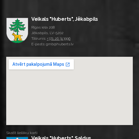
Veikals "Huberts", Jēkabpils
Rīgas iela 208
Jēkabpils, LV-5202
Tālrunis:
+371 26 313996
E-pasts: gmb@huberts.lv
Skatīt lielāku karti
Veikals "Huberts", Saldus