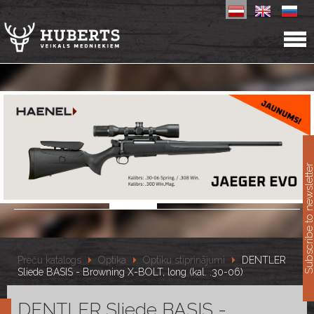
11
Subscribe to newslet
Preču katalogs
Optika
Optiku stiprinājumi
DENTLER
Sliede BASIS - Browning X-BOLT, long (kal. .30-06)
DENTLER Sliede BASIS -