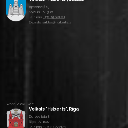
Apvedceļš 15
Saldus, LV-3801
Tālrunis:
+371 25 611808
E-pasts: saldus@huberts.lv
Skatīt lielāku karti
Veikals "Huberts", Rīga
Durbes iela 8
Rīga, LV-1007
Tālrunis:
+371 27 773328