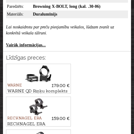
Paredzēts:
Browning X-BOLT, long (kal. .30-06)
Materiāls:
Duralumīnijs
Lai noskaidrotu par preču pieejamību veikalos, lūdzam zvanīt uz
konkrētā veikala tālruni.
Vairāk informācijas...
Līdzīgas preces:
WARNE
179.00 €
WARNE QD Riņķu komplekts
WEAVER/PICATINNY
Ø30mm, BH-16,5mm
RECKNAGEL ERA
159.00 €
RECKNAGEL ERA
Weaver/Picatinny Kronšteinu