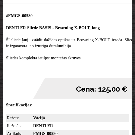
#FMGS-00580
DENTLER Sliede BASIS - Browning X-BOLT, long
Šī sliede ļauj uzstādīt dažādas optikas uz Browning X-BOLT ieroča. Sliede
ir izgatavota no izturīga duralumīnija.
Sliedes komplektā ietilpst montāžas skrūves.
Cena: 125.00 €
Specifikācijas:
Ražots:
Vācijā
Ražotājs:
DENTLER
Artikuls:
FMGS-00580