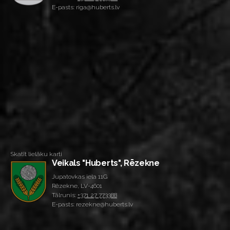
E-pasts: riga@huberts.lv
Skatīt lielāku karti
Veikals "Huberts", Rēzekne
Jupatovkas iela 11G
Rēzekne, LV-4601
Tālrunis:
+371 27 773388
E-pasts: rezekne@huberts.lv