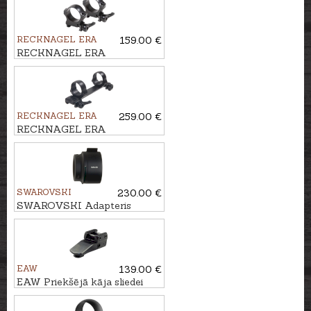
komplekts Ø1''/26mm, BH-
14mm
RECKNAGEL ERA
159.00 €
RECKNAGEL ERA
Weaver/Picatinny Kronšteinu
komplekts Ø30mm, BH-
9,5mm
RECKNAGEL ERA
259.00 €
RECKNAGEL ERA
Weaver/Picatinny 1-daļ.
kronšteins Ø30mm, BH-
10,5mm
SWAROVSKI
230.00 €
SWAROVSKI Adapteris
TMA56
EAW
139.00 €
EAW Priekšējā kāja sliedei
SM BH 12mm, KR 45mm
prizma