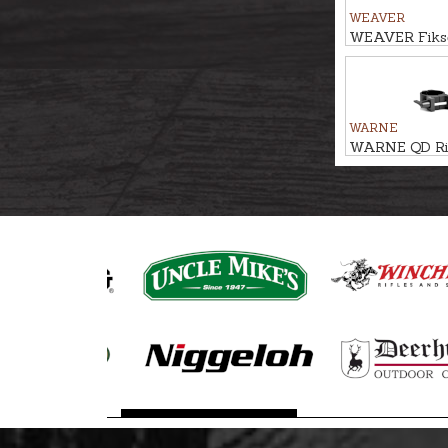
WEAVER
WEAVER Fiksē
komplekts 9,5
QUAD LOCK 
Ø1''/25,4mm
WARNE
WARNE QD Ri
WEAVER/PIC
Ø30mm, BH-