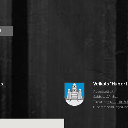
ls
Veikals "Hubert
Apvedceļš 15
Saldus, LV-3801
Tālrunis:
+371 25 61180
E-pasts: saldus@huber