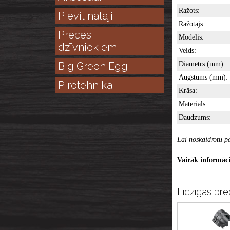
Ražots:
Pievilinātāji
Ražotājs:
Preces
Modelis:
dzīvniekiem
Veids:
Big Green Egg
Diametrs (mm):
Augstums (mm):
Pirotehnika
Krāsa:
Materiāls:
Daudzums:
Lai noskaidrotu pa
Vairāk informācij
Līdzīgas pre