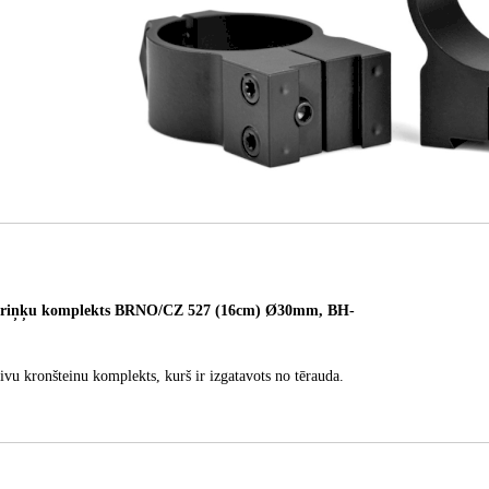
riņķu komplekts BRNO/CZ 527 (16cm) Ø30mm, BH-
 divu kronšteinu komplekts, kurš ir izgatavots no tērauda.