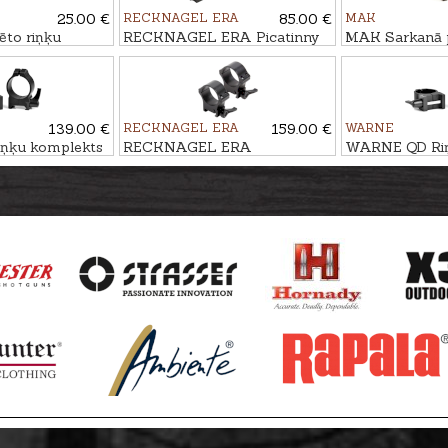
25.00 €
RECKNAGEL ERA
85.00 €
MAK
to riņķu
RECKNAGEL ERA Picatinny
MAK Sarkanā 
-11mm sliedei
sliede - Browning X-BOLT,
tēmēkļa kron
TIP OFF
long (kal. .30-06)
sliedei
, BH-8mm
139.00 €
RECKNAGEL ERA
159.00 €
WARNE
ņķu komplekts
RECKNAGEL ERA
WARNE QD Riņ
ATINNY
Weaver/Picatinny Kronšteinu
WEAVER/PICA
9,5mm
komplekts Ø34mm, BH-
BH-9,5mm
12mm