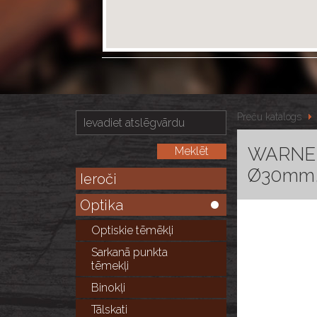
Preču katalogs
WARNE F
Ø30mm,
Ieroči
Optika
Optiskie tēmēkļi
Sarkanā punkta
tēmekļi
Binokļi
Tālskati