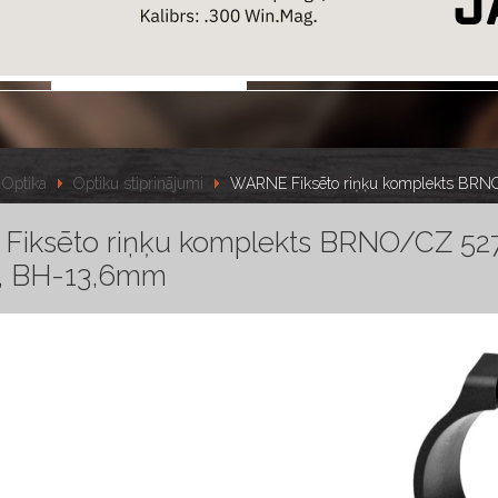
Optika
Optiku stiprinājumi
WARNE Fiksēto riņķu komplekts BR
iksēto riņķu komplekts BRNO/CZ 527
 BH-13,6mm