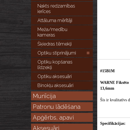
Nakts redzamības
ierīces
Attāluma mērītāji
Meža/medību
kameras
Šķiedras tēmekļi
Optiku stiprinājumi
Optiku kopšanas
līdzekļi
#15B1M
Optiku aksesuāri
WARNE Fiksēto 
Binokļu aksesuāri
13,6mm
Munīcija
Šis ir kvalitatīvs
Patronu lādēšana
Apģērbs, apavi
Specifikācijas:
Aksesuāri