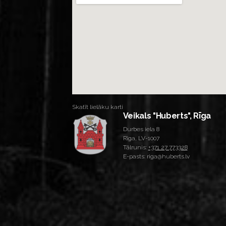
Skatīt lielāku karti
Veikals "Huberts", Rīga
Durbes iela 8
Rīga, LV-1007
Tālrunis:
+371 27 773328
E-pasts: riga@huberts.lv