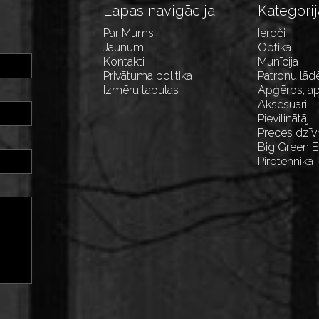
Lapas navigācija
Kategorij
Par Mums
Ieroči
Jaunumi
Optika
Kontakti
Munīcija
Privātuma politika
Patronu lād
Izmēru tabulas
Apģērbs, ap
Aksesuāri
Pievilinātāji
Preces dzīv
Big Green 
Pirotehnika