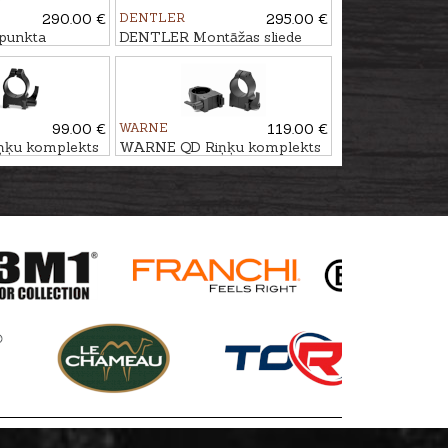
290.00 €
DENTLER
295.00 €
punkta
DENTLER Montāžas sliede
šteins 10mm
BASIS - Swarovski SR,
DURAL
99.00 €
WARNE
119.00 €
ķu komplekts
WARNE QD Riņķu komplekts
TINNY Ø1'',
BRNO/CZ 550 Ø1'', BH-
13,6mm