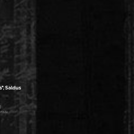
s", Saldus
8
ts.lv