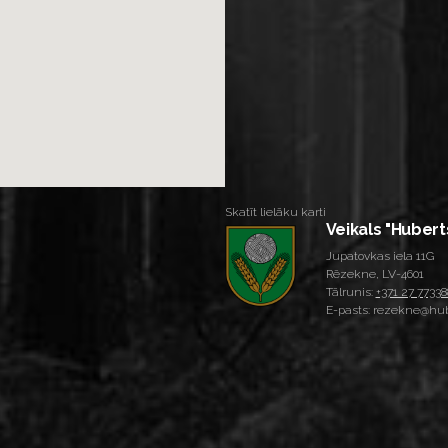
Skatīt lielāku karti
Veikals "Hubert
Jupatovkas iela 11G
Rēzekne, LV-4601
Tālrunis:
+371 27 77338
E-pasts: rezekne@hub