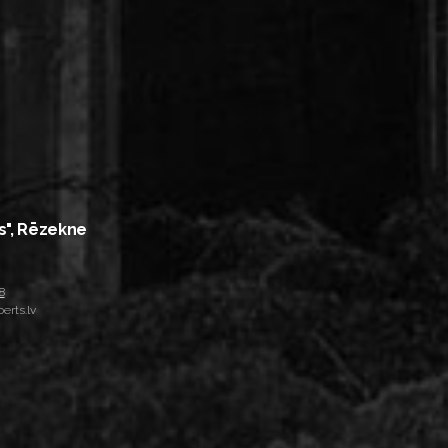
s", Rēzekne
8
erts.lv