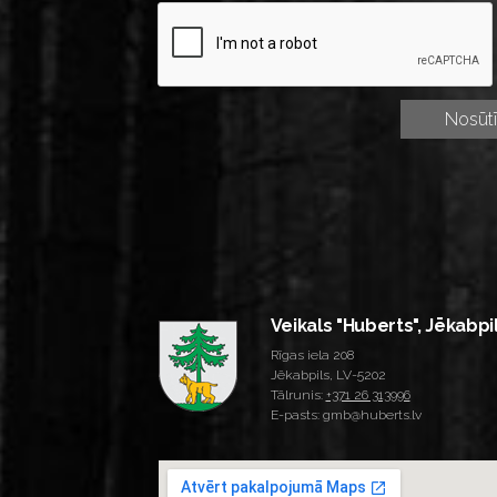
Veikals "Huberts", Jēkabpi
Rīgas iela 208
Jēkabpils, LV-5202
Tālrunis:
+371 26 313996
E-pasts: gmb@huberts.lv