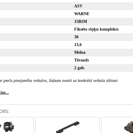
ASV
WARNE
15B1M
Fiksēto riņķu komplekts
30
13,6
Melna
Tērauds
2 gab.
r preču pieejamību veikalos, lūdzam zvanīt uz konkrētā veikala tālruni.
as...
ces: