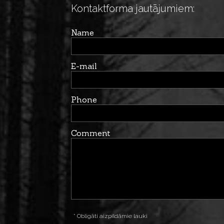
Kontaktforma jautājumiem:
Name
E-mail
Phone
Comment
* Obligāti aizpildāmie lauki