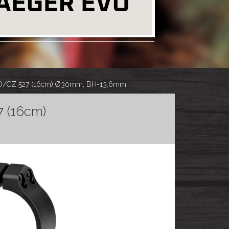
NO/CZ 527 (16cm) Ø30mm, BH-13,6mm
 (16cm)