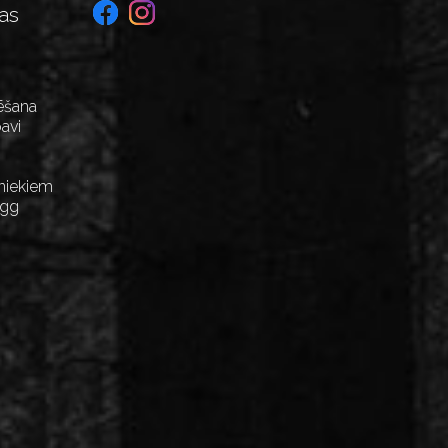
as
ēšana
avi
niekiem
Egg