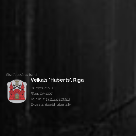
Skatīt lielāku karti
Veikals "Huberts", Rīga
Durbes iela 8
Rīga, LV-1007
Tālrunis:
+371 27 773328
E-pasts: riga@huberts.lv