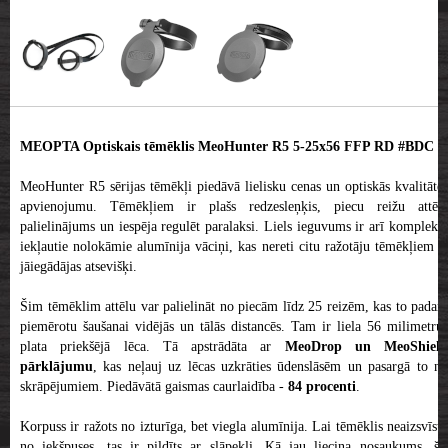
MEOPTA Optiskais tēmēklis MeoHunter R5 5-25x56 FFP RD #BDC 3
MeoHunter R5 sērijas tēmēkļi piedāvā lielisku cenas un optiskās kvalitātes
apvienojumu. Tēmēkļiem ir plašs redzesleņķis, piecu reižu attēla
palielinājums un iespēja regulēt paralaksi. Liels ieguvums ir arī komplektā
iekļautie nolokāmie alumīnija vāciņi, kas nereti citu ražotāju tēmēkļiem ir
jāiegādājas atsevišķi.
Šim tēmēklim attēlu var palielināt no piecām līdz 25 reizēm, kas to padara
piemērotu šaušanai vidējās un tālās distancēs. Tam ir liela 56 milimetrus
plata priekšējā lēca. Tā apstrādāta ar
MeoDrop un MeoShield
pārklājumu
, kas neļauj uz lēcas uzkrāties ūdenslāsēm un pasargā to no
skrāpējumiem. Piedāvātā gaismas caurlaidība -
84 procenti
.
Korpuss ir ražots no izturīga, bet viegla alumīnija. Lai tēmēklis neaizsvīstu
no iekšpuses, tas ir pildīts ar slāpekli. Kā jau liecina nosaukums, šis