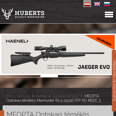
11
Subscribe to newslet
Preču katalogs
Optika
Optiskie tēmēkļi
MEOPTA
Optiskais tēmēklis MeoHunter R5 5-25x56 FFP RD #BDC 3
MEOPTA Optiskais tēmēklis