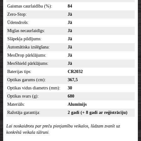
Gaismas caurlaidība (%):
84
Zero-Stop:
Jā
Ūdensdrošs:
Jā
Miglas necaurlaidīgs:
Jā
Slāpekļa pildījums:
Jā
Automātiska izslēgšana:
Jā
MeoDrop pārklājums:
Jā
MeoShield pārklājums:
Jā
Baterijas tips:
CR2032
Optikas garums (cm):
367,5
Optikas vidus diametrs (mm):
30
Optikas svars (g):
680
Materiāls:
Alumīnijs
Ražotāja garantija:
2 gadi (+ 8 gadi ar reģistrāciju)
Lai noskaidrotu par preču pieejamību veikalos, lūdzam zvanīt uz
konkrētā veikala tālruni.