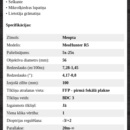
• Seškante
• Mikrošķiedras lupatiņa
• Lietotāja grāmatiņa
Specifikācijas:
Zīmols:
Meopta
Modelis:
MeoHunter R5
Palielinājums:
5x-25x
Objektīva diametrs (mm):
56
Redzeslauks (m/100m):
7,28-1,45
Redzeslauks (°):
4,17-0,8
Izejošā zīlīte (mm):
100
Tīkliņa atrašanas vieta:
FFP - pirmā fokālā plakne
Tīkliņa veids:
BDC 3
Izgaismots tīkliņš:
Jā
Viena klika vērtība:
1
Dioptrijas regulēšana:
-3/+2
Parallakse:
20m-∞