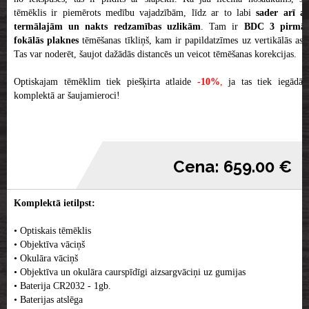
tēmēklis ir piemērots medību vajadzībām, līdz ar to labi
sader arī a
termālajām un nakts redzamības uzlikām
. Tam ir
BDC 3 pirmā
fokālās plaknes
tēmēšanas tīkliņš, kam ir papildatzīmes uz vertikālās ass
Tas var noderēt, šaujot dažādās distancēs un veicot tēmēšanas korekcijas.
Optiskajam tēmēklim tiek piešķirta atlaide
-10%
,
ja tas tiek iegādāt
komplektā ar šaujamieroci!
Cena: 659.00 €
Komplektā ietilpst:
• Optiskais tēmēklis
• Objektīva vāciņš
• Okulāra vāciņš
• Objektīva un okulāra caurspīdīgi aizsargvāciņi uz gumijas
• Baterija CR2032 - 1gb.
• Baterijas atslēga