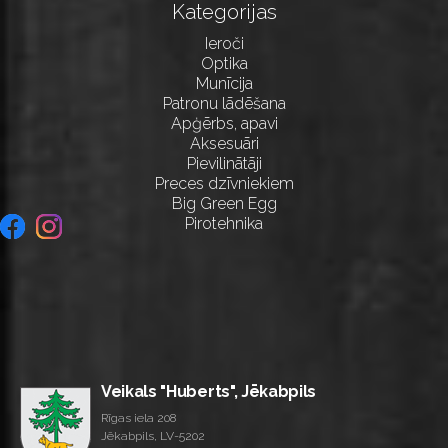
Kategorijas
Ieroči
Optika
Munīcija
Patronu lādēšana
Apģērbs, apavi
Aksesuāri
Pievilinātāji
Preces dzīvniekiem
Big Green Egg
Pirotehnika
Veikals "Huberts", Jēkabpils
Rīgas iela 208
Jēkabpils, LV-5202