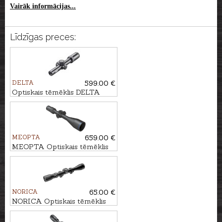
Vairāk informācijas...
Līdzīgas preces:
DELTA
599.00 €
Optiskais tēmēklis DELTA
Titanium HD 1-6x24 4A S
MEOPTA
659.00 €
MEOPTA Optiskais tēmēklis
MeoHunter R5 5-25x56 FFP
RD #BDC 3
NORICA
65.00 €
NORICA Optiskais tēmēklis
4x-32 4 Plex ar
stiprinājumiem