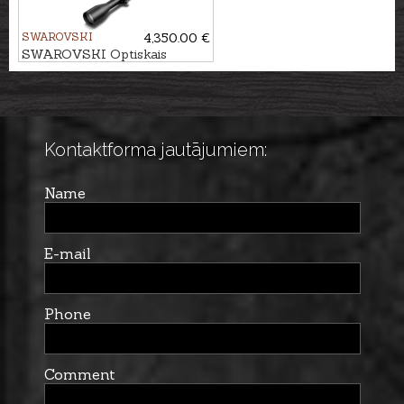
SWAROVSKI
4,350.00 €
SWAROVSKI Optiskais
tēmēklis Z8i+ 5-40x56 P SR
4A-I
Kontaktforma jautājumiem:
Name
E-mail
Phone
Comment