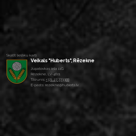
Skatīt lielāku karti
Veikals "Huberts", Rēzekne
Jupatovkas iela 11G
Rēzekne, LV-4601
Tālrunis:
+371 27 773388
E-pasts: rezekne@huberts.lv