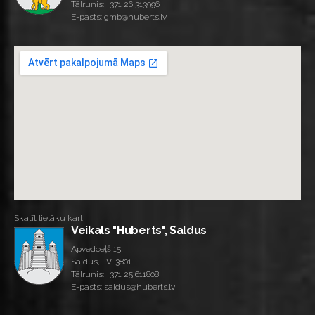
Tālrunis:
+371 26 313996
E-pasts: gmb@huberts.lv
Skatīt lielāku karti
Veikals "Huberts", Saldus
Apvedceļš 15
Saldus, LV-3801
Tālrunis:
+371 25 611808
E-pasts: saldus@huberts.lv