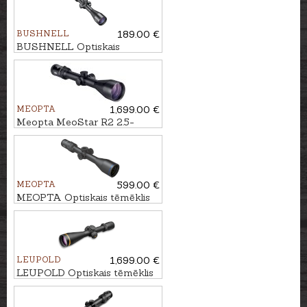
BUSHNELL
189.00 €
BUSHNELL Optiskais
tēmēklis LEGEND 3-9x40
Multi-X IR
MEOPTA
1,699.00 €
Meopta MeoStar R2 2.5-
15x56 RD - BDC 3
MEOPTA
599.00 €
MEOPTA Optiskais tēmēklis
MeoHunter R5 4-20x50 SFP
RD #BDC 3
LEUPOLD
1,699.00 €
LEUPOLD Optiskais tēmēklis
VX-5HD 3-15x56 FireDot 4
Fine