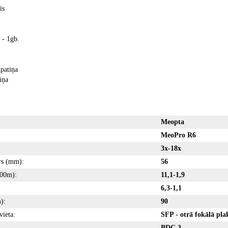
is
 - 1gb.
patiņa
iņa
Meopta
MeoPro R6
3x-18x
rs (mm):
56
100m):
11,1-1,9
6,3-1,1
):
90
vieta:
SFP - otrā fokālā pla
BDC 3