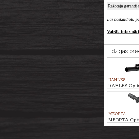
Ražotāja garantija
Lai noskaidrotu pa
Vairāk informācij
Līdzīgas pre
KAHLES
KAHLES Optisk
HELIA 1-5x24
MEOPTA
MEOPTA Optis
MeoHunter R
RD #BDC 3