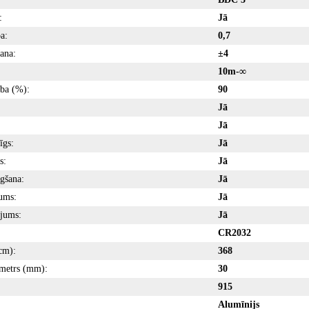
:
Jā
a:
0,7
šana:
±4
10m-∞
ība (%):
90
Jā
Jā
īgs:
Jā
s:
Jā
gšana:
Jā
ums:
Jā
jums:
Jā
CR2032
cm):
368
ametrs (mm):
30
915
Alumīnijs