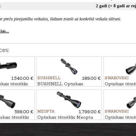
:
2 gadi (+ 8 gadi ar reģ
r preču pieejamību veikalos, lūdzam zvanīt uz konkrētā veikala tālruni.
as...
ces:
1,540.00 €
BUSHNELL
189.00 €
SWAROVSKI
ais tēmēklis
BUSHNELL Optiskais
Optiskais tēmē
i #4-DH
tēmēklis LEGEND 3-9x40
Z8i 2.3-18x56 
Multi-X IR
599.00 €
MEOPTA
1,799.00 €
SWAROVSKI
kais tēmēklis
Optiskais tēmēklis Meopta
Optiskais tēmē
5 4-20x50 SFP
MeoStar R2 2.5-15x56 RD PA
Z8i 1.7-13.3x4
- 4C