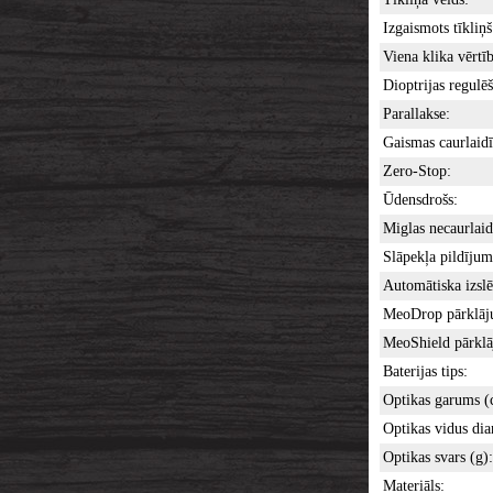
Izgaismots tīkliņš
Viena klika vērtīb
Dioptrijas regulē
Parallakse:
Gaismas caurlaid
Zero-Stop:
Ūdensdrošs:
Miglas necaurlaid
Slāpekļa pildījum
Automātiska izslē
MeoDrop pārklāj
MeoShield pārklā
Baterijas tips:
Optikas garums (
Optikas vidus di
Optikas svars (g):
Materiāls: