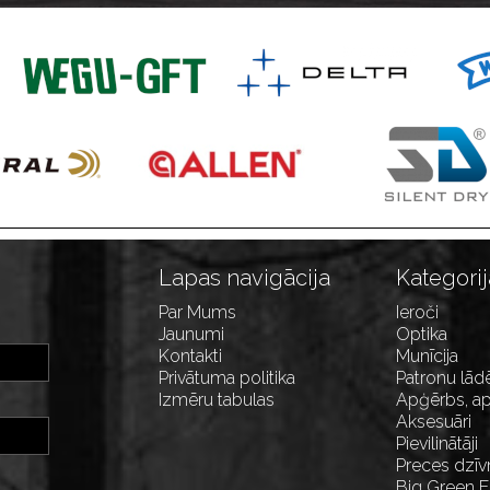
Lapas navigācija
Kategorij
Par Mums
Ieroči
Jaunumi
Optika
Kontakti
Munīcija
Privātuma politika
Patronu lād
Izmēru tabulas
Apģērbs, ap
Aksesuāri
Pievilinātāji
Preces dzīv
Big Green 