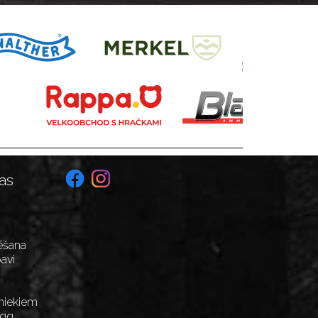
as
ēšana
avi
niekiem
Egg