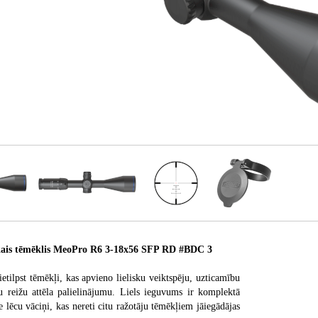
is tēmēklis MeoPro R6 3-18x56 SFP RD #BDC 3
etilpst tēmēkļi, kas apvieno lielisku veiktspēju, uzticamību
u reižu attēla palielinājumu. Liels ieguvums ir komplektā
e lēcu vāciņi, kas nereti citu ražotāju tēmēkļiem jāiegādājas