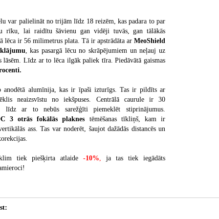
u var palielināt no trijām līdz 18 reizēm, kas padara to par
u rīku, lai raidītu šāvienu gan vidēji tuvās, gan tālākās
jā lēca ir 56 milimetrus plata. Tā ir apstrādāta ar
MeoShield
rklājumu
, kas pasargā lēcu no skrāpējumiem un neļauj uz
s lāsēm. Līdz ar to lēca ilgāk paliek tīra. Piedāvātā gaismas
rocenti.
anodētā alumīnija, kas ir īpaši izturīgs. Tas ir pildīts ar
mēklis neaizsvīstu no iekšpuses. Centrālā caurule ir 30
, līdz ar to nebūs sarežģīti piemeklēt stiprinājumus.
 3 otrās fokālās plaknes
tēmēšanas tīkliņš, kam ir
ertikālās ass. Tas var noderēt, šaujot dažādās distancēs un
orekcijas.
lim tiek piešķirta atlaide
-10%
,
ja tas tiek iegādāts
amieroci!
st: