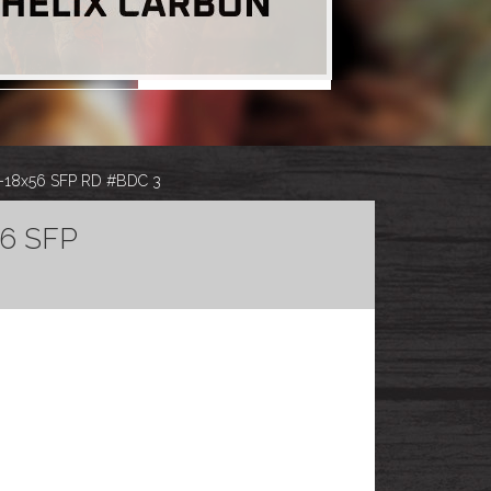
3-18x56 SFP RD #BDC 3
56 SFP