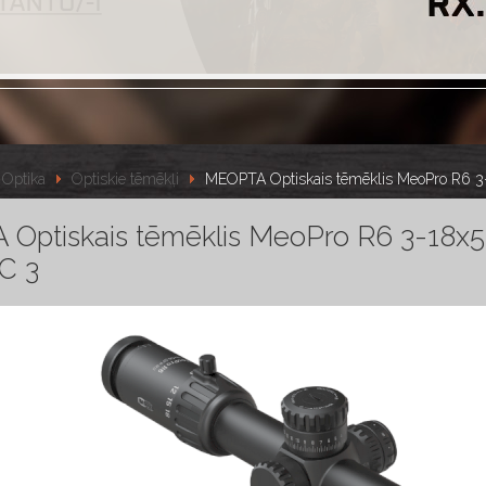
Optika
Optiskie tēmēkļi
MEOPTA Optiskais tēmēklis MeoPro R6 
Optiskais tēmēklis MeoPro R6 3-18x
C 3