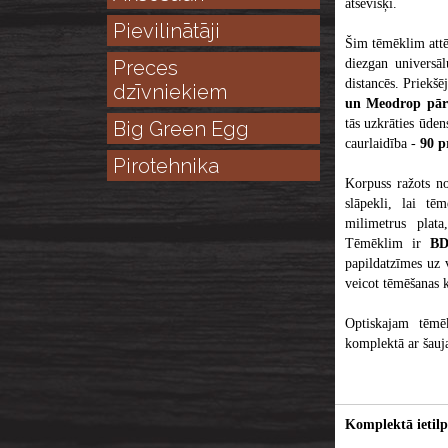
atsevišķi.
Pievilinātāji
Šim tēmēklim attēl
Preces
diezgan universāl
distancēs. Priekšē
dzīvniekiem
un Meodrop pā
tās uzkrāties ūden
Big Green Egg
caurlaidība -
90 p
Pirotehnika
Korpuss ražots no 
slāpekli, lai tē
milimetrus plata
Tēmēklim ir
BDC
papildatzīmes uz v
veicot tēmēšanas k
Optiskajam tēmēk
komplektā ar šauj
Komplektā ietilp