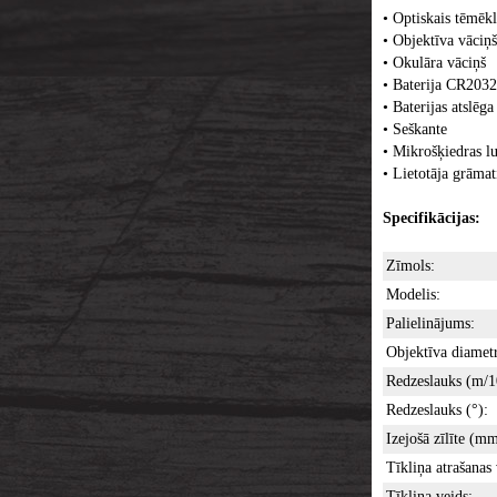
• Optiskais tēmēkl
• Objektīva vāciņš
• Okulāra vāciņš
• Baterija CR2032
• Baterijas atslēga
• Seškante
• Mikrošķiedras lu
• Lietotāja grāmat
Specifikācijas:
Zīmols:
Modelis:
Palielinājums:
Objektīva diamet
Redzeslauks (m/
Redzeslauks (°):
Izejošā zīlīte (mm
Tīkliņa atrašanas 
Tīkliņa veids: