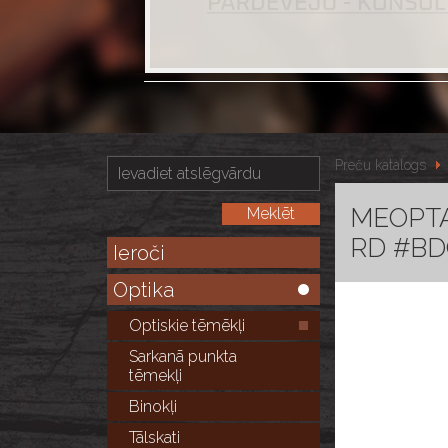
Preču katalogs
MEOPTA 
RD #BD
Ieroči
Optika
Optiskie tēmēkļi
Sarkanā punkta
tēmekļi
Binokļi
Tālskati