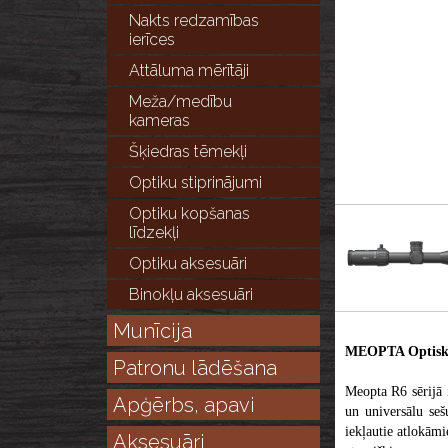
Nakts redzamības
ierīces
Attāluma mērītāji
Meža/medību
kameras
Šķiedras tēmekļi
Optiku stiprinājumi
Optiku kopšanas
līdzekļi
Optiku aksesuāri
Binokļu aksesuāri
Munīcija
MEOPTA Optiska
Patronu lādēšana
Meopta R6 sērijā i
Apģērbs, apavi
un universālu seš
iekļautie atlokāmi
Aksesuāri