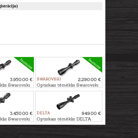
istrāciju)
Jaunums
Jaunums
3,950.00 €
SWAROVSKI
2,290.00 €
klis Swarovski
Optiskais tēmēklis Swarovski
P SR 4A-I
Z6i 2.5-15x50 P BT L 4A-I
3,450.00 €
DELTA
949.00 €
klis Swarovski
Optiskais tēmēklis DELTA
2 P SR - 4A-I
JAVELIN 4.5-30x56 SMR-1