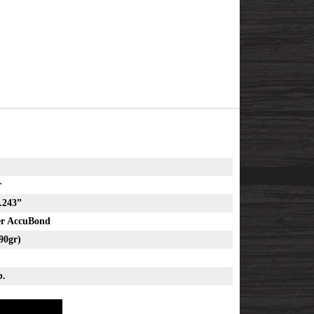
r
.243”
er AccuBond
g (90gr)
b.