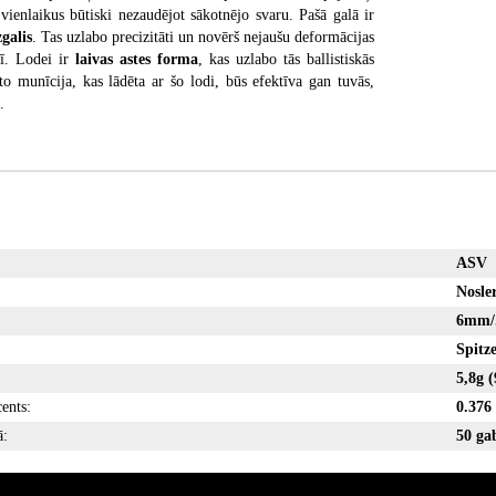
 vienlaikus būtiski nezaudējot sākotnējo svaru. Pašā galā ir
galis
. Tas uzlabo precizitāti un novērš nejaušu deformācijas
ī. Lodei ir
laivas astes forma
, kas uzlabo tās ballistiskās
to munīcija, kas lādēta ar šo lodi, būs efektīva gan tuvās,
.
ASV
Nosle
6mm/
Spitz
5,8
eficents:
0.376
ā:
50 ga