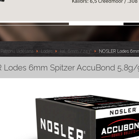
Patronu lādēšana
Lodes
kal. 6mm /.243"
NOSLER Lodes 6mm 
Lodes 6mm Spitzer AccuBond 5,8g/