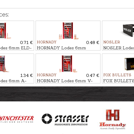
ces:
0.71 €
HORNADY
0.48 €
NOSLER
des 6mm ELD-
HORNADY Lodes 6mm
NOSLER Lodes
,8g/90gr
BTSP IL 6,5g/100gr
AccuBond 5,8g
1.34 €
HORNADY
0.47 €
FOX BULLETS
des 6mm A-
HORNADY Lodes 6mm V-
FOX BULLETS
13g/110gr
MAX 5,6g/87gr
FCH 5,2g/80gr 