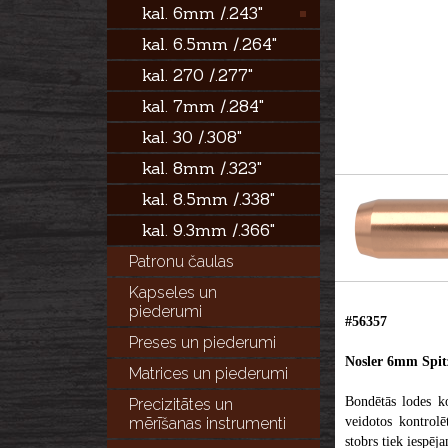
kal. 6mm /.243"
kal. 6.5mm /.264"
kal. 270 /.277"
kal. 7mm /.284"
kal. 30 /.308"
kal. 8mm /.323"
kal. 8.5mm /.338"
kal. 9.3mm /.366"
Patronu čaulas
Kapseles un
piederumi
#56357
Preses un piederumi
Nosler 6mm Spit
Matrices un piederumi
Bondētās lodes k
Precizitātes un
mērīšanas instrumenti
veidotos kontrolē
stobrs tiek iespēj