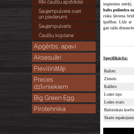
Rīki čaulīšu apstrādei
iespiesties mērķī,
balts polimēra uz
Šaujampulvera svari
risku šāviena brīd
un piederumi
īpašības. Līdz ar 
Šaujampulveris
gan talās distancēs
Čaulīšu kopšana
Apģērbs, apavi
Aksesuāri
​Specifikācija:
Pievilinātāji
Ražots:
Preces
Zīmols:
dzīvniekiem
Kalibrs:
Lodes tips:
Big Green Egg
Lodes svars:
Pirotehnika
Balistiskais ko
Skaits iepakojum