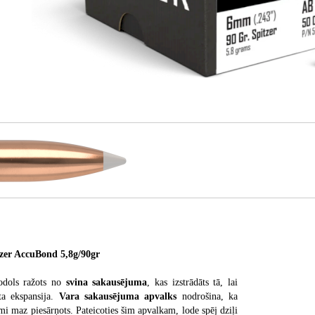
zer AccuBond 5,8g/90gr
odols ražots no
svina sakausējuma
, kas izstrādāts tā, lai
ta ekspansija.
Vara sakausējuma apvalks
nodrošina, ka
ami maz piesārņots. Pateicoties šim apvalkam, lode spēj dziļi