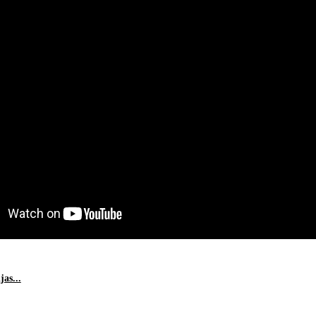
as...