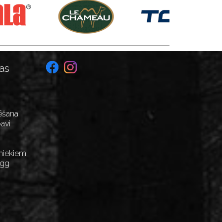
as
ēšana
avi
niekiem
Egg