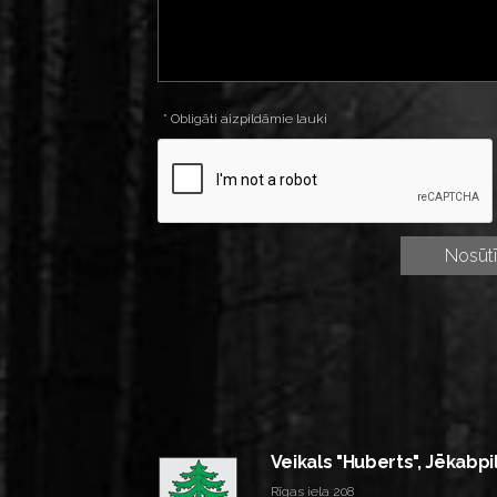
* Obligāti aizpildāmie lauki
Veikals "Huberts", Jēkabpi
Rīgas iela 208