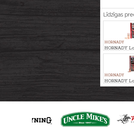
Līdzīgas pre
HORNADY
HORNADY Lo
X HUNTING 5
HORNADY
HORNADY Lo
TIP MATCH 7,