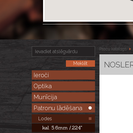
Preču katalogs
NOSLER 
Ieroči
Optika
Munīcija
Patronu lādēšana
Lodes
kal. 5.6mm /.224"