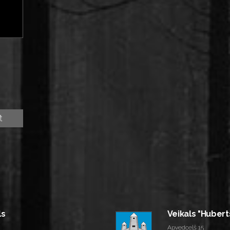
ls
Veikals "Hubert
Apvedceļš 15