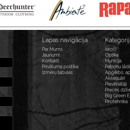
Lapas navigācija
Kategorij
Par Mums
Ieroči
Jaunumi
Optika
Kontakti
Munīcija
Privātuma politika
Patronu lād
Izmēru tabulas
Apģērbs, ap
Aksesuāri
Pievilinātāji
Preces dzīv
Big Green 
Pirotehnika