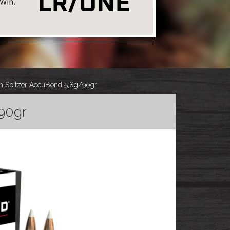
Spitzer AccuBond 5,8g/90gr
90gr