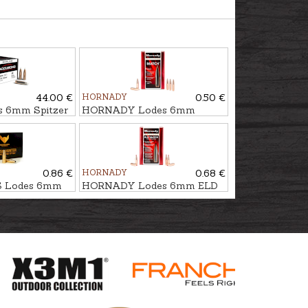
44.00 €
HORNADY
0.50 €
 6mm Spitzer
HORNADY Lodes 6mm
/90gr
BTHP MATCH 6,8g/105gr
0.86 €
HORNADY
0.68 €
 Lodes 6mm
HORNADY Lodes 6mm ELD
- bezsvina
MATCH 7,0g/108gr