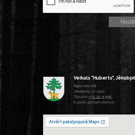
Veikals "Huberts", Jēkabpi
Rīgas iela 208
Jēkabpils, LV-5202
Tālrunis:
+371 26 313996
E-pasts: gmb@huberts.lv