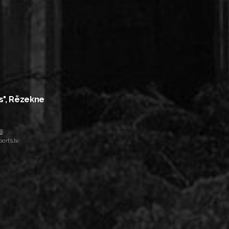
s", Rēzekne
8
erts.lv