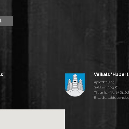
ls
Veikals "Hubert
Apvedceļš 15
Saldus, LV-3801
Tālrunis:
+371 25 61180
E-pasts: saldus@huber