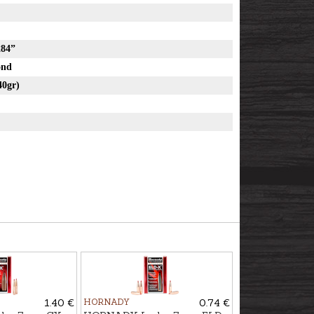
84”
ond
 (140gr)
1.40 €
HORNADY
0.74 €