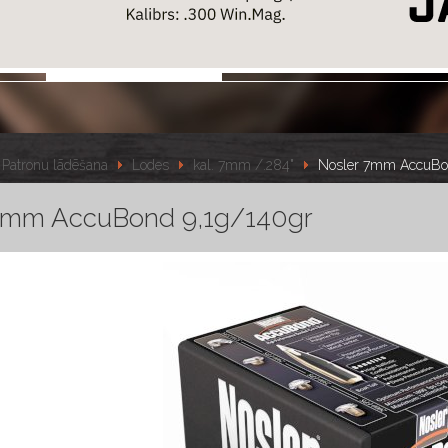
Patronu lādēšana
Lodes
kal. 7mm /.284"
Nosler 7mm AccuBo
7mm AccuBond 9,1g/140gr