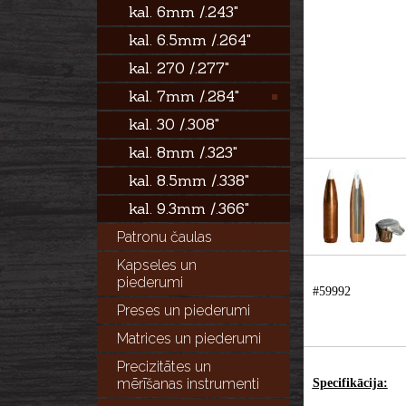
kal. 6mm /.243"
kal. 6.5mm /.264"
kal. 270 /.277"
kal. 7mm /.284"
kal. 30 /.308"
kal. 8mm /.323"
kal. 8.5mm /.338"
kal. 9.3mm /.366"
Patronu čaulas
Kapseles un
piederumi
#59992
Preses un piederumi
Matrices un piederumi
Precizitātes un
mērīšanas instrumenti
​Specifikācija: