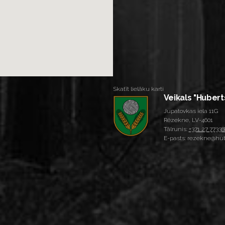
Skatīt lielāku karti
Veikals "Hubert
Jupatovkas iela 11G
Rēzekne, LV-4601
Tālrunis:
+371 27 77338
E-pasts: rezekne@hub