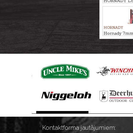
HORNADY Lo
9,7g/150gr - b
HORNADY
Hornady 7mm
10,5g/162gr
Kontaktforma jautājumiem: