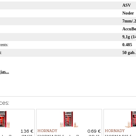
ASV
Nosler
7mm/.2
AccuB
9,1g
eficents:
0.485
ā:
50 gab.
as...
ces:
1.36 €
HORNADY
0.69 €
HORNADY