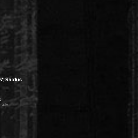
s", Saldus
8
ts.lv