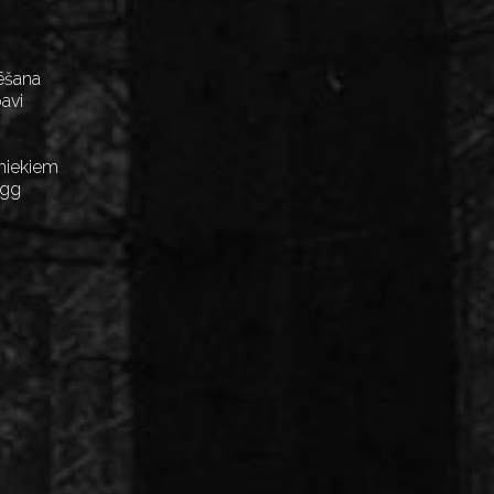
ēšana
avi
niekiem
Egg