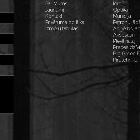
Par Mums
Ieroči
Jaunumi
Optika
Kontakti
Munīcija
Privātuma politika
Patronu lād
Izmēru tabulas
Apģērbs, ap
Aksesuāri
Pievilinātāji
Preces dzīv
Big Green 
Pirotehnika