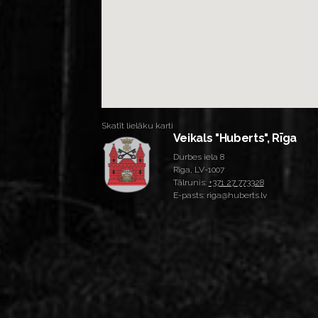
Skatīt lielāku karti
Veikals "Huberts", Rīga
Durbes iela 8
Rīga, LV-1007
Tālrunis:
+371 27 773328
E-pasts: riga@huberts.lv