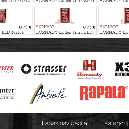
des 7mm GMX
HORNADY Lodes 7mm SP IL
HORNADY Lo
ezsvina
11,3g/175gr
10,4g/160gr - 
0.73 €
HORNADY
0.73 €
HORNADY
 ELD Match
HORNADY Lodes 7mm ELD-
HORNADY Lod
X HUNTING 10,5g/162gr
9,0g/139gr
Lapas navigācija
Kategorij