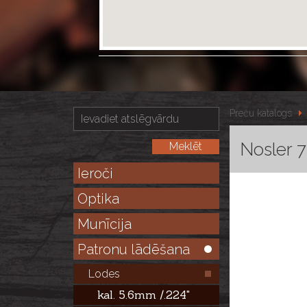
Preču katalogs
Nosler 
Ieroči
Optika
Munīcija
Patronu lādēšana
Lodes
kal. 5.6mm /.224"