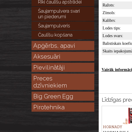
Rīki čaulīšu apstrādei
Ražots:
Šaujampulvera svari
Zīmols:
un piederumi
Kalibrs:
Šaujampulveris
Lodes tips:
Čaulīšu kopšana
Lodes svars:
Balistiskais ko
Apģērbs, apavi
Skaits iepakojum
Aksesuāri
Pievilinātāji
Vairāk informācij
Preces
dzīvniekiem
Big Green Egg
Līdzīgas pre
Pirotehnika
HORNADY