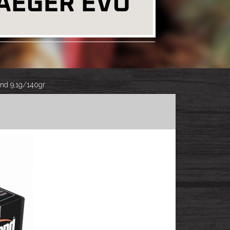
nd 9,1g/140gr