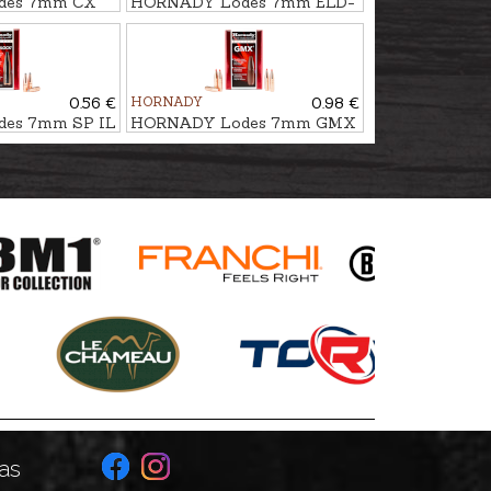
des 7mm CX
HORNADY Lodes 7mm ELD-
bezsvina
X HUNTING 11,3g/175gr
0.56 €
HORNADY
0.98 €
es 7mm SP IL
HORNADY Lodes 7mm GMX
9,0g/139gr - bezsvina
as