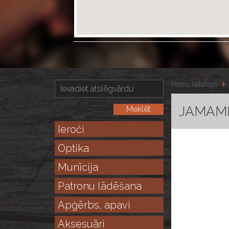
Preču katalogs
JAMAMIT
Ieroči
Optika
Munīcija
Patronu lādēšana
Apģērbs, apavi
Aksesuāri