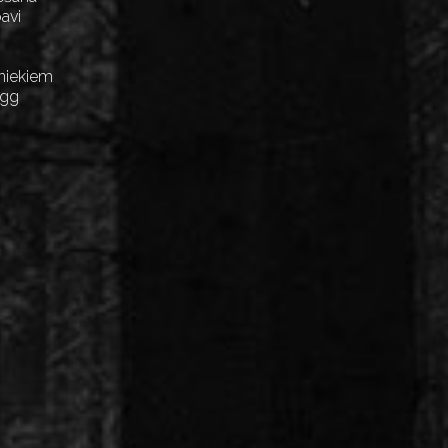
avi
niekiem
Egg