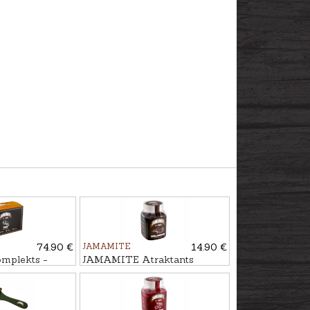
74.90 €
JAMAMITE
14.90 €
plekts -
JAMAMITE Atraktants
AR, 6gb.
MELASE, 450ml