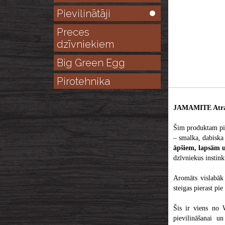
Pievilinātāji
Preces
dzīvniekiem
Big Green Egg
Pirotehnika
JAMAMITE Atra
Šim produktam p
– smalka, dabiska 
āpšiem, lapsām 
dzīvniekus instinkt
Aromāts vislabāk 
steigas pierast pie
Šis ir viens no 
pievilināšanai un