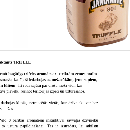
ktants TRIFELE
iemīt
bagātīgs trifeles aromāts ar izteiktām zemes notīm
smarža, kas īpaši iedarbojas uz
mežacūkām, jenotsuņiem,
un lūšiem
. Tā rada sajūtu par drošu meža vidi, kas
īvi pievelk, rosinot teritorijas izpēti un uzturēšanos.
darbojas klusās, netraucētās vietās, kur dzīvnieki var bez
 smaržas.
Wild 8 barības aromātiem instinktīvai savvaļas dzīvnieku
 to uztura papildināšanai. Tas ir izstrādāts, lai atbilstu