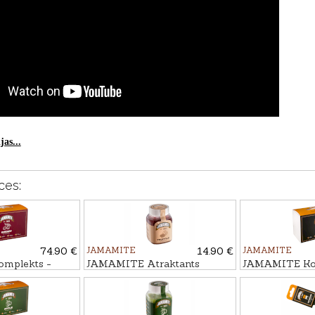
as...
ces:
74.90 €
JAMAMITE
14.90 €
JAMAMITE
mplekts -
JAMAMITE Atraktants
JAMAMITE Kom
RSIS, 6gb
TRIFELE, 450ml
darva ziemai T