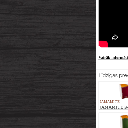
Vairāk informācij
Līdzīgas pre
JAMAMITE
JAMAMITE Ko
atraktants ĶI