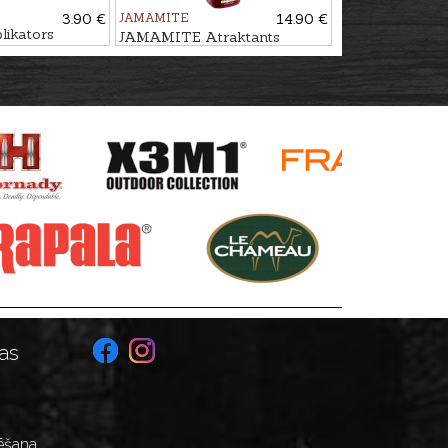
3.90 €
JAMAMITE
14.90 €
ikators
JAMAMITE Atraktants
ĶIRSIS, 450ml
as
ēšana