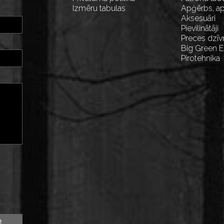
Izmēru tabulas
Apģērbs, ap
Aksesuāri
Pievilinātāji
Preces dzīv
Big Green 
Pirotehnika