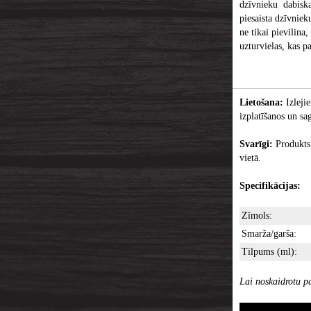
dzīvnieku dabisk
piesaista dzīvnie
ne tikai pievilina
uzturvielas, kas p
Lietošana:
Izleji
izplatīšanos un sa
Svarīgi:
Produkts
vietā.
Specifikācijas:
Zīmols:
Smarža/garša:
Tilpums (ml):
Lai noskaidrotu pa