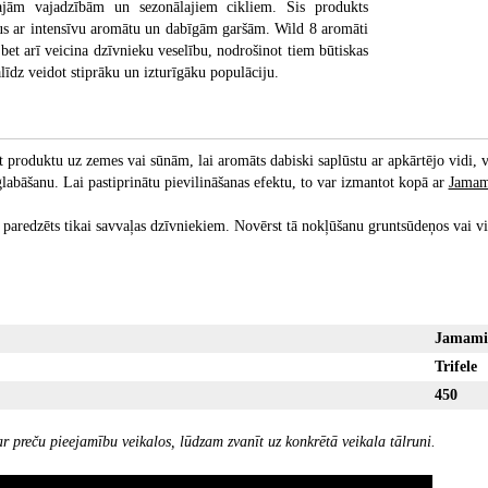
ajām vajadzībām un sezonālajiem cikliem. Šis produkts
kus ar intensīvu aromātu un dabīgām garšām. Wild 8 aromāti
, bet arī veicina dzīvnieku veselību, nodrošinot tiem būtiskas
alīdz veidot stiprāku un izturīgāku populāciju.
et produktu uz zemes vai sūnām, lai aromāts dabiski saplūstu ar apkārtējo vidi,
glabāšanu. Lai pastiprinātu pievilināšanas efektu, to var izmantot kopā ar
Jamam
 paredzēts tikai savvaļas dzīvniekiem. Novērst tā nokļūšanu gruntsūdeņos vai v
Jamami
Trifele
450
r preču pieejamību veikalos, lūdzam zvanīt uz konkrētā veikala tālruni.