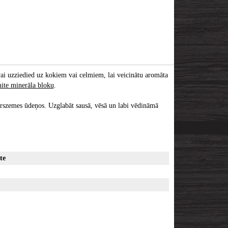
 vai uzziedied uz kokiem vai celmiem, lai veicinātu aromāta
ite minerāla bloku
.
irszemes ūdeņos. Uzglabāt sausā, vēsā un labi vēdināmā
te