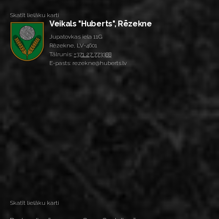
Skatīt lielāku karti
Veikals "Huberts", Rēzekne
Jupatovkas iela 11G
Rēzekne, LV-4601
Tālrunis:
+371 27 773388
E-pasts: rezekne@huberts.lv
Skatīt lielāku karti