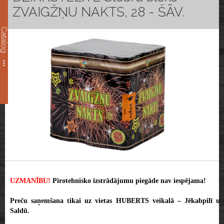
ZVAIGŽŅU NAKTS, 28 - ŠĀV.
Catalog
UZMANĪBU!
Pirotehnisko izstrādājumu piegāde nav iespējama!
Preču saņemšana tikai uz vietas HUBERTS veikalā – Jēkabpilī un
Saldū.