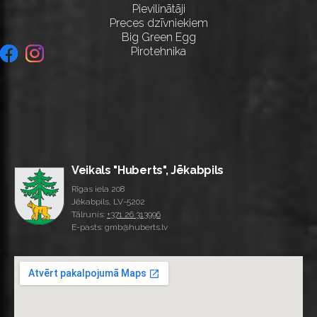
Pievilinātāji
Preces dzīvniekiem
Big Green Egg
Pirotehnika
Veikals "Huberts", Jēkabpils
Rīgas iela 208
Jēkabpils, LV-5202
Tālrunis:
+371 26 313996
E-pasts: gmb@huberts.lv