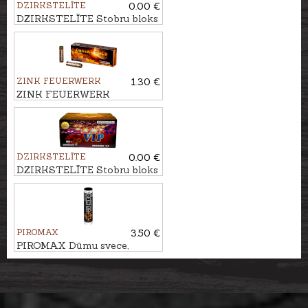
DZIRKSTELĪTE
0.00 €
DZIRKSTELĪTE Stobru bloks
ZVAIGŽŅU NAKTS, 28 -
ŠĀV.
ZINK FEUERWERK
1.30 €
ZINK FEUERWERK
Signālraķete DESERT GOLD,
15mm
DZIRKSTELĪTE
0.00 €
DZIRKSTELĪTE Stobru bloks
VIP, 133 - ŠĀV.
PIROMAX
3.50 €
PIROMAX Dūmu svece,
melna PXM30