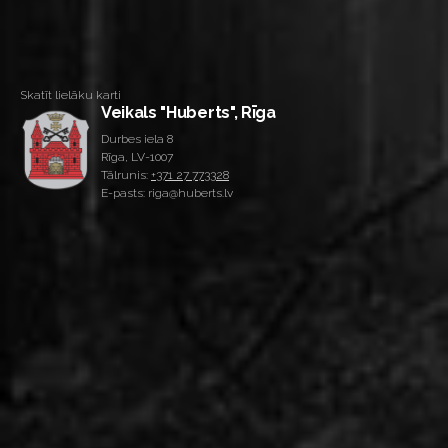
Skatīt lielāku karti
Veikals "Huberts", Rīga
Durbes iela 8
Rīga, LV-1007
Tālrunis:
+371 27 773328
E-pasts: riga@huberts.lv