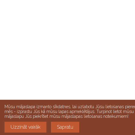
Mūsu mājaslapa izmanto sīkdatnes, lai uzlabotu Jūsu lietošanas piere
mēs - izprastu Jūs kā mūsu lapas apmeklētājus. Turpinot lietot mūsu
mājaslapu Jūs piekrītiet mūsu mājaslapas lietošanas noteikumiem!
Uzzināt vairāk
Sapratu