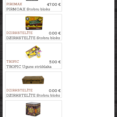
PIROMAX
47.00 €
PIRMOAX Stobru bloks
ALERT, 64 - ŠĀV.
DZIRKSTELĪTE
0.00 €
DZIRKSTELĪTE Stobru bloks
PRIEKA PAKA, 64 - ŠĀV.
TROPIC
5.00 €
TROPIC Uguns strūklaka
PANDA
DZIRKSTELĪTE
0.00 €
DZIRKSTELĪTE Stobru bloks
ZVAIGŽŅU PARĀDE, 200 -
ŠĀV.