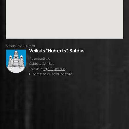
Skatīt lielāku karti
Veikals "Huberts", Saldus
Apvedceļš 15
Saldus, LV-3801
Tālrunis:
+371 25 611808
E-pasts: saldus@huberts.lv