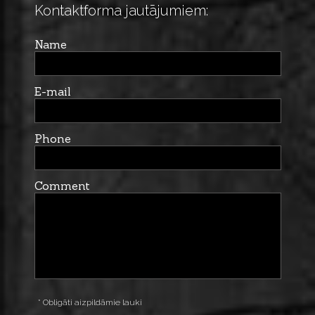
Kontaktforma jautājumiem:
Name
E-mail
Phone
Comment
* Obligāti aizpildāmie lauki