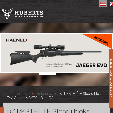
11
Subscribe to newslet
Preču katalogs
Pirotehnika
DZIRKSTELĪTE Stobru bloks
ZVAIGŽŅU NAKTS, 28 - ŠĀV.
DZIRKSTELĪTE Stobru bloks