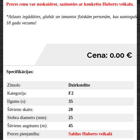
Preces cenu var noskaidrot, sazinoties ar konkrēto Huberts veikalu.
*Atļauts iegādāties, glabāt un izmantot fiziskām personām, kas sasniegušas
18 gadu vecumu!
Cena: 0.00 €
Specifikācijas:
Zīmols:
Dzirkstelīte
Kategorija:
F2
Ilgums (s):
35
Šāvienu skaits:
28
Stobra diametrs (mm):
25
Šāvienu augstums (m):
45
Preces pieejamība:
Saldus Huberts veikalā