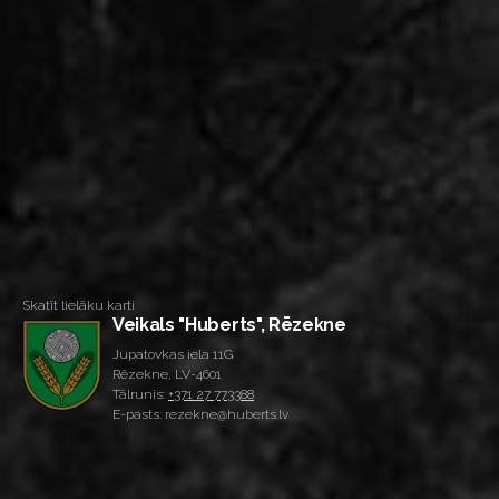
Skatīt lielāku karti
Veikals "Huberts", Rēzekne
Jupatovkas iela 11G
Rēzekne, LV-4601
Tālrunis:
+371 27 773388
E-pasts: rezekne@huberts.lv