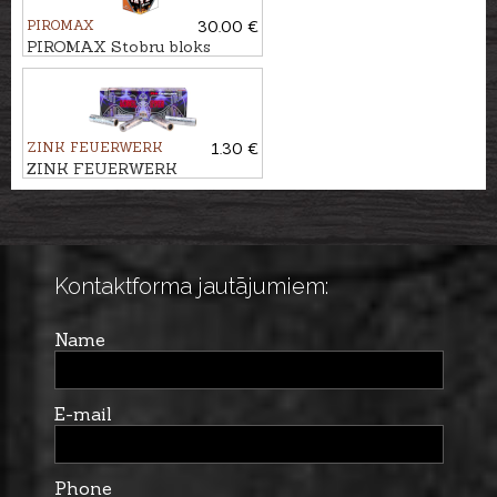
PIROMAX
30.00 €
PIROMAX Stobru bloks
IRYD, 19 - ŠĀV.
ZINK FEUERWERK
1.30 €
ZINK FEUERWERK
Signālraķete ANGLE EYES,
15mm
Kontaktforma jautājumiem:
Name
E-mail
Phone