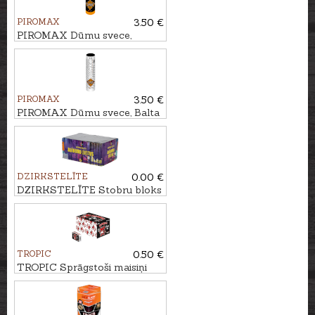
PIROMAX
3.50 €
PIROMAX Dūmu svece,
oranaža PXM30
PIROMAX
3.50 €
PIROMAX Dūmu svece, Balta
PXM30
DZIRKSTELĪTE
0.00 €
DZIRKSTELĪTE Stobru bloks
BRĪNUMU LIETUS, 71 - ŠĀV.
TROPIC
0.50 €
TROPIC Sprāgstoši maisiņi
T8500, 50gb.