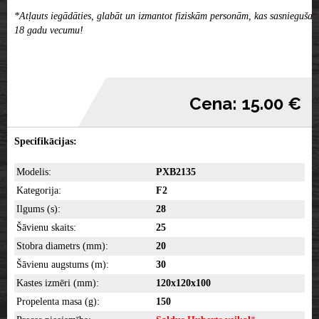
*Atļauts iegādāties, glabāt un izmantot fiziskām personām, kas sasniegušas
18 gadu vecumu!
Cena: 15.00 €
Specifikācijas:
Modelis:
PXB2135
Kategorija:
F2
Ilgums (s):
28
Šāvienu skaits:
25
Stobra diametrs (mm):
20
Šāvienu augstums (m):
30
Kastes izmēri (mm):
120x120x100
Propelenta masa (g):
150