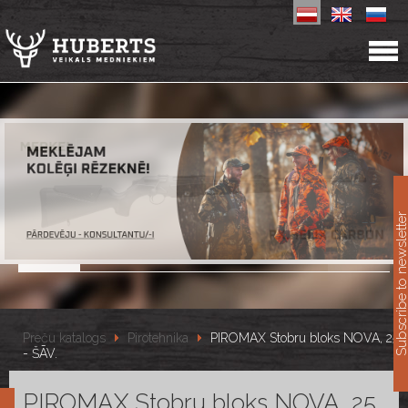
11
Subscribe to newslet
Preču katalogs
Pirotehnika
PIROMAX Stobru bloks NOVA, 25
- ŠĀV.
PIROMAX Stobru bloks NOVA, 25