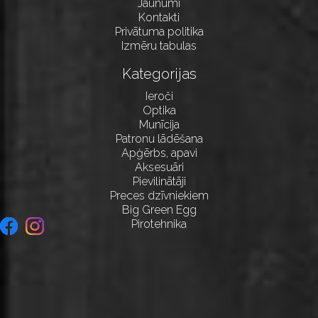
Jaunumi
Kontakti
Privātuma politika
Izmēru tabulas
Kategorijas
Ieroči
Optika
Munīcija
Patronu lādēšana
Apģērbs, apavi
Aksesuāri
Pievilinātāji
Preces dzīvniekiem
Big Green Egg
Pirotehnika