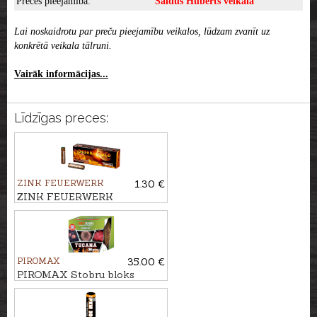
Preces pieejamība:
Saldus Huberts veikalā
Lai noskaidrotu par preču pieejamību veikalos, lūdzam zvanīt uz
konkrētā veikala tālruni.
Vairāk informācijas...
Līdzīgas preces:
ZINK FEUERWERK
1.30 €
ZINK FEUERWERK
Signālraķete DESERT GOLD,
15mm
PIROMAX
35.00 €
PIROMAX Stobru bloks
TUCANA, 36 - ŠĀV.