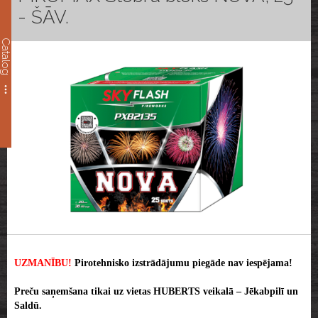
- ŠĀV.
Catalog
UZMANĪBU!
Pirotehnisko izstrādājumu piegāde nav iespējama!
Preču saņemšana tikai uz vietas HUBERTS veikalā – Jēkabpilī un
Saldū.