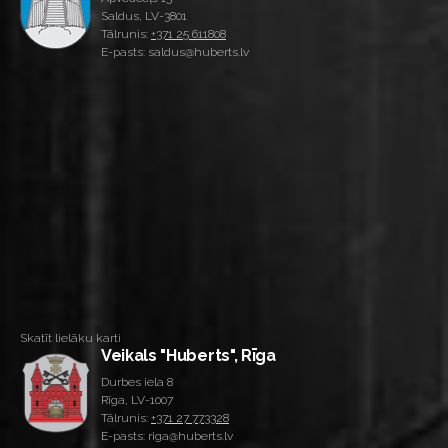
Saldus, LV-3801
Tālrunis:
+371 25 611808
E-pasts: saldus@huberts.lv
Skatīt lielāku karti
Veikals "Huberts", Rīga
Durbes iela 8
Rīga, LV-1007
Tālrunis:
+371 27 773328
E-pasts: riga@huberts.lv