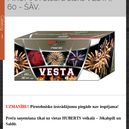
60 - ŠĀV.
Catalog
UZMANĪBU!
Pirotehnisko izstrādājumu piegāde nav iespējama!
Preču saņemšana tikai uz vietas HUBERTS veikalā – Jēkabpilī un
Saldū.