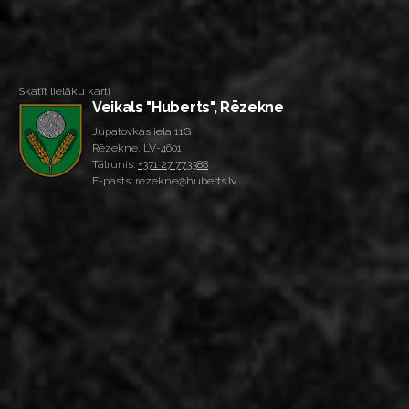
Skatīt lielāku karti
Veikals "Huberts", Rēzekne
Jupatovkas iela 11G
Rēzekne, LV-4601
Tālrunis:
+371 27 773388
E-pasts: rezekne@huberts.lv