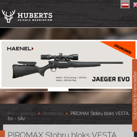
11
Subscribe to newslet
Preču katalogs
Pirotehnika
PIROMAX Stobru bloks VESTA,
60 - ŠĀV.
PIROMAX Stobru bloks VESTA,