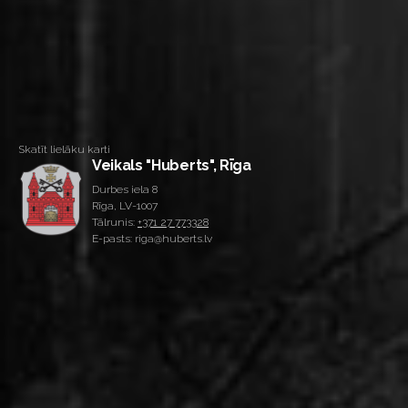
Skatīt lielāku karti
Veikals "Huberts", Rīga
Durbes iela 8
Rīga, LV-1007
Tālrunis:
+371 27 773328
E-pasts: riga@huberts.lv