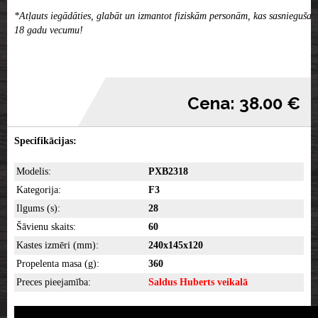
*Atļauts iegādāties, glabāt un izmantot fiziskām personām, kas sasniegušas
18 gadu vecumu!
Cena: 38.00 €
Specifikācijas:
Modelis:
PXB2318
Kategorija:
F3
Ilgums (s):
28
Šāvienu skaits:
60
Kastes izmēri (mm):
240x145x120
Propelenta masa (g):
360
Preces pieejamība:
Saldus Huberts veikalā