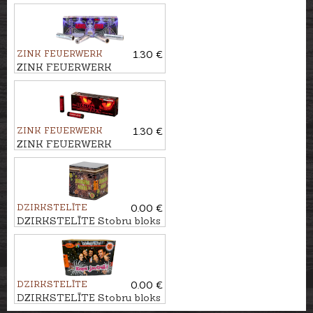
ZINK FEUERWERK
1.30 €
ZINK FEUERWERK
Signālraķete ANGLE EYES,
15mm
ZINK FEUERWERK
1.30 €
ZINK FEUERWERK
Signālraķete DEMON EYES,
15mm
DZIRKSTELĪTE
0.00 €
DZIRKSTELĪTE Stobru bloks
ZVAIGŽŅU NAKTS, 28 -
ŠĀV.
DZIRKSTELĪTE
0.00 €
DZIRKSTELĪTE Stobru bloks
KOPĀ JAUTRĀK, 35 - ŠĀV.