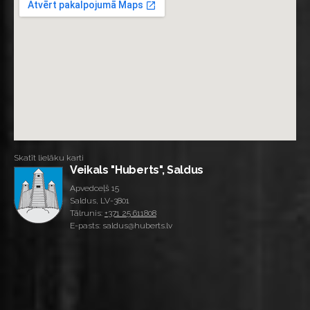
Skatīt lielāku karti
Veikals "Huberts", Saldus
Apvedceļš 15
Saldus, LV-3801
Tālrunis:
+371 25 611808
E-pasts: saldus@huberts.lv