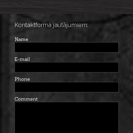
Kontaktforma jautājumiem:
Name
E-mail
Phone
Comment