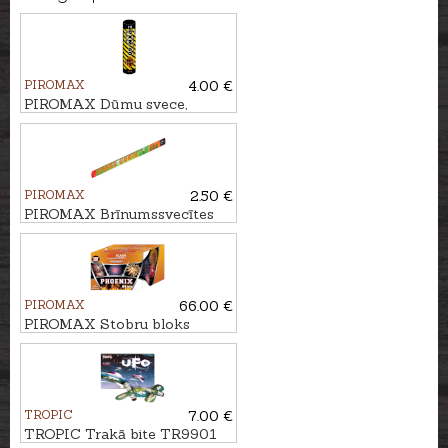
PIROMAX
4.00 €
PIROMAX Dūmu svece,
dzeltena PXM40
PIROMAX
2.50 €
PIROMAX Brīnumssvecītes
PXG110, 70cm
PIROMAX
66.00 €
PIROMAX Stobru bloks
PHOENIX, 64 - ŠĀV.
TROPIC
7.00 €
TROPIC Trakā bite TR9901