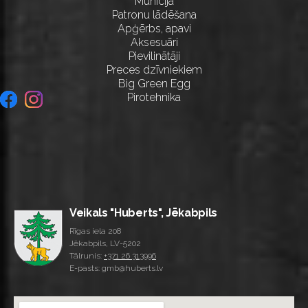
Munīcija
Patronu lādēšana
Apģērbs, apavi
Aksesuāri
Pievilinātāji
Preces dzīvniekiem
Big Green Egg
Pirotehnika
Veikals "Huberts", Jēkabpils
Rīgas iela 208
Jēkabpils, LV-5202
Tālrunis:
+371 26 313996
E-pasts: gmb@huberts.lv