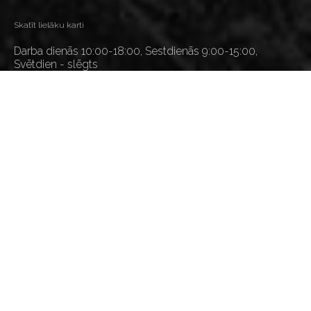
Skatīt lielāku karti
Darba dienās 10:00-18:00, Sestdienās 9:00-15:00,
Svētdien - slēgts