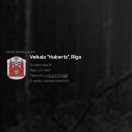
Skatīt lielāku karti
Veikals "Huberts", Rīga
Durbes iela 8
Rīga, LV-1007
Tālrunis:
+371 27 773328
E-pasts: riga@huberts.lv