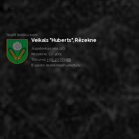
Skatīt lielāku karti
Veikals "Huberts", Rēzekne
Jupatovkas iela 11G
Rēzekne, LV-4601
Tālrunis:
+371 27 773388
E-pasts: rezekne@huberts.lv