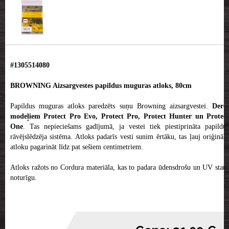
#1305514080
BROWNING Aizsargvestes papildus muguras atloks, 80cm
Papildus muguras atloks paredzēts suņu Browning aizsargvestei.
Derēs
modeļiem Protect Pro Evo, Protect Pro, Protect Hunter un Protect
One
. Tas nepieciešams gadījumā, ja vestei tiek piestiprināta papildus
rāvējslēdzēja sistēma. Atloks padarīs vesti sunim ērtāku, tas ļauj oriģinālo
atloku pagarināt līdz pat sešiem centimetriem.
Atloks ražots no Cordura materiāla, kas to padara ūdensdrošu un UV staru
noturīgu.