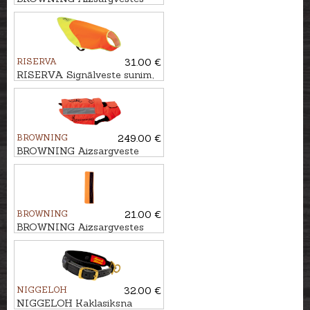
papildus muguras atloks,
80cm
RISERVA
31.00 €
RISERVA Signālveste sunim,
L/XL
BROWNING
249.00 €
BROWNING Aizsargveste
sunim HUNTER, 80cm
BROWNING
21.00 €
BROWNING Aizsargvestes
papildus muguras atloks,
70cm
NIGGELOH
32.00 €
NIGGELOH Kaklasiksna