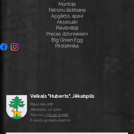
Munīcija
Patronu lādēšana
Apģērbs, apavi
Aksesuāri
Pievilinātāji
Preces dzīvniekiem
Big Green Egg
Pirotehnika
Veikals "Huberts", Jēkabpils
Rīgas iela 208
Jēkabpils, LV-5202
Tālrunis:
+371 26 313996
E-pasts: gmb@huberts.lv