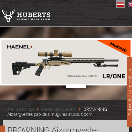
11
Subscribe to newslet
Preču katalogs
Preces dzīvniekiem
BROWNING
Aizsargvestes papildus muguras atloks, 80cm
BROWNING Aizsargvestes