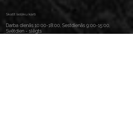
Skatīt lielāku karti
Darba dienās 10:00-18:00, Sestdienās 9:00-15:00,
Svētdien - slēgts