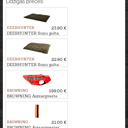
Līdzīgas preces:
DEERHUNTER
23.90 €
DEERHUNTER Suņu gulta,
70x100cm
DEERHUNTER
22.90 €
DEERHUNTER Suņu gulta
GERMANIA, 70x50cm
BROWNING
199.00 €
BROWNING Aizsargveste
sunim PROTECT ONE, 70cm
BROWNING
21.00 €
BROWNING Aizsargvestes