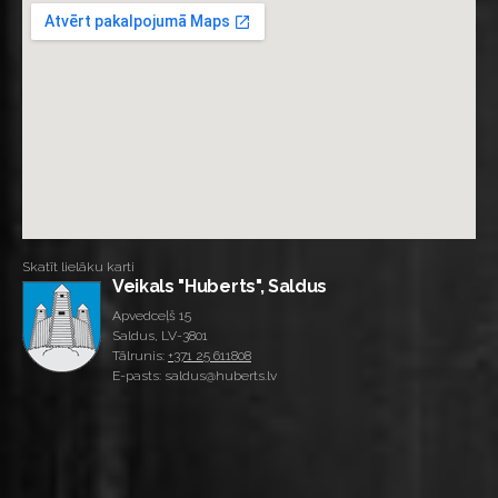
Skatīt lielāku karti
Veikals "Huberts", Saldus
Apvedceļš 15
Saldus, LV-3801
Tālrunis:
+371 25 611808
E-pasts: saldus@huberts.lv