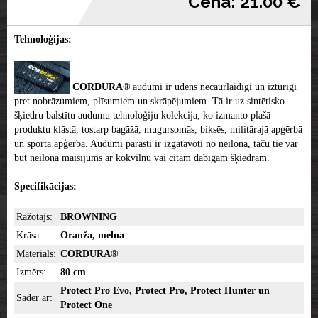
Cena: 21.00 €
Tehnoloģijas:
CORDURA®
audumi ir ūdens necaurlaidīgi un izturīgi
pret nobrāzumiem, plīsumiem un skrāpējumiem. Tā ir uz sintētisko
šķiedru balstītu audumu tehnoloģiju kolekcija, ko izmanto plašā
produktu klāstā, tostarp bagāžā, mugursomās, biksēs, militārajā apģērbā
un sporta apģērbā. Audumi parasti ir izgatavoti no neilona, ​​taču tie var
būt neilona maisījums ar kokvilnu vai citām dabīgām šķiedrām.
Specifikācijas:
Ražotājs:
BROWNING
Krāsa:
Oranža, melna
Materiāls:
CORDURA®
Izmērs:
80 cm
Protect Pro Evo, Protect Pro, Protect Hunter un
Sader ar:
Protect One