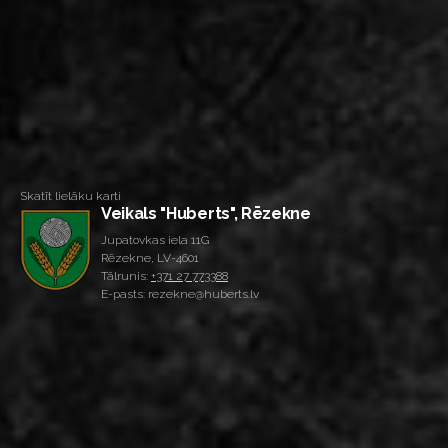
Skatīt lielāku karti
Veikals "Huberts", Rēzekne
Jupatovkas iela 11G
Rēzekne, LV-4601
Tālrunis:
+371 27 773388
E-pasts: rezekne@huberts.lv