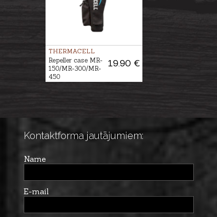
THERMACELL
Repeller case MR-
19.90 €
150/MR-300/MR-
450
Kontaktforma jautājumiem:
Name
E-mail