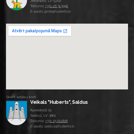
Jēkabpils, LV-5202
Tālrunis:
+371 26 313996
E-pasts: gmb@huberts.lv
Skatīt lielāku karti
Veikals "Huberts", Saldus
Apvedceļš 15
Saldus, LV-3801
Tālrunis:
+371 25 611808
E-pasts: saldus@huberts.lv