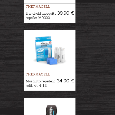
THERMACELL
39.90 €
Handheld mosquito
repeller MR300
THERMACELL
34.90 €
Mosquito repellent
refill kit 4+12