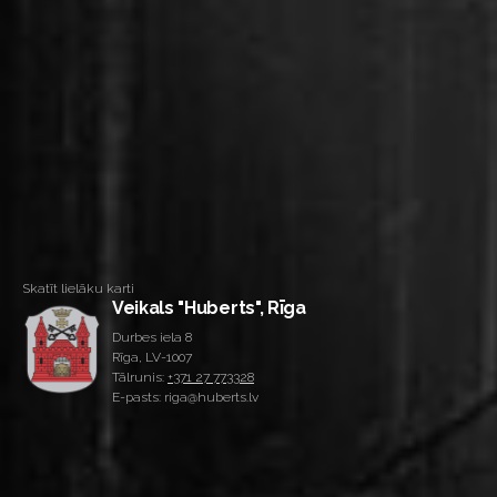
Skatīt lielāku karti
Veikals "Huberts", Rīga
Durbes iela 8
Rīga, LV-1007
Tālrunis:
+371 27 773328
E-pasts: riga@huberts.lv