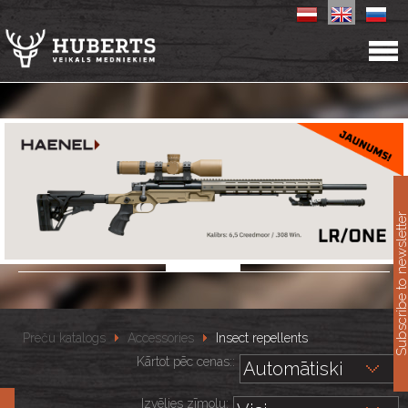
11
Subscribe to newslet
Preču katalogs
Accessories
Insect repellents
Kārtot pēc cenas::
Izvēlies zīmolu: