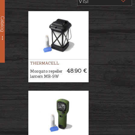
Catalog
THERMACELL
48.90 €
Mosquito repeller
lantern MR-9W