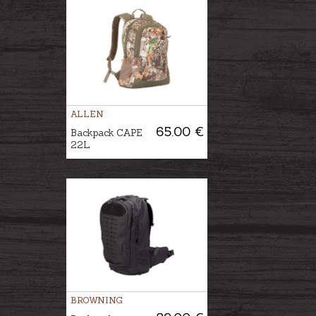
ALLEN
65.00 €
Backpack CAPE
22L
BROWNING