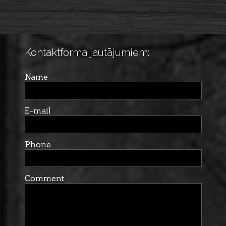
Kontaktforma jautājumiem:
Name
E-mail
Phone
Comment