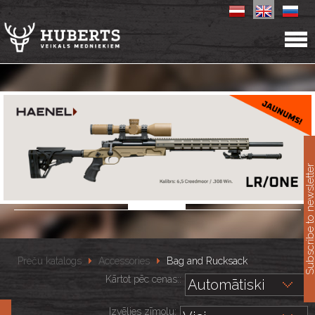
11
Subscribe to newslet
Preču katalogs
Accessories
Bag and Rucksack
Kārtot pēc cenas::
Izvēlies zīmolu: