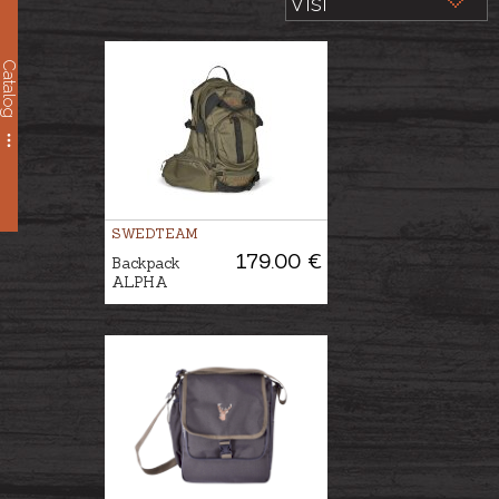
Catalog
SWEDTEAM
179.00 €
Backpack
ALPHA