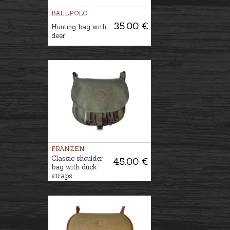
BALLPOLO
35.00 €
Hunting bag with
deer
FRANZEN
Classic shoulder
45.00 €
bag with duck
straps