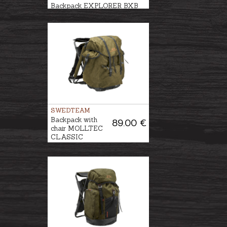
Backpack EXPLORER BXB
41L
SWEDTEAM
Backpack with
89.00 €
chair MOLLTEC
CLASSIC