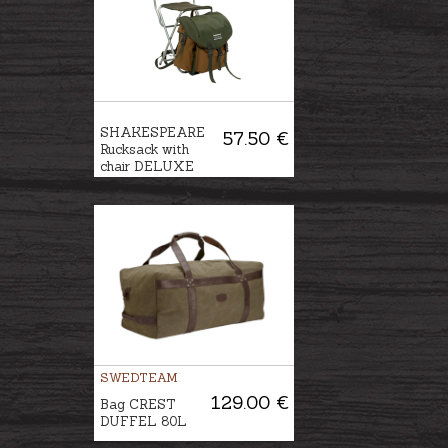
SHAKESPEARE
57.50 €
Rucksack with
chair DELUXE
SWEDTEAM
129.00 €
Bag CREST
DUFFEL 80L