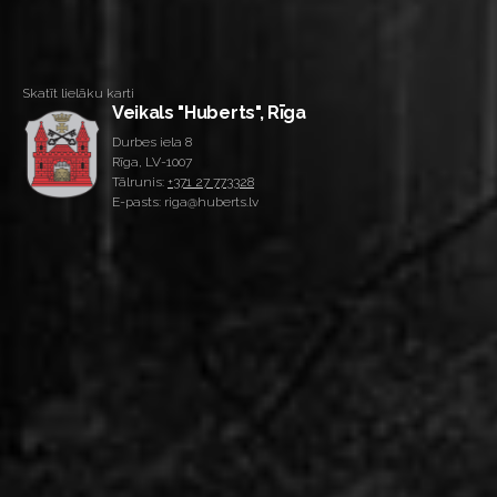
Skatīt lielāku karti
Veikals "Huberts", Rīga
Durbes iela 8
Rīga, LV-1007
Tālrunis:
+371 27 773328
E-pasts: riga@huberts.lv