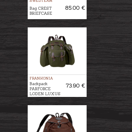
SWEDTEAM
85.00 €
Bag CREST
BRIEFCASE
FRANKONIA
Backpack
73.90 €
PARFORCE
LODEN LUXUS