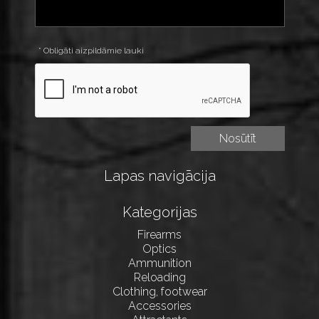
* Obligāti aizpildāmie lauki
Lapas navigācija
Kategorijas
Firearms
Optics
Ammunition
Reloading
Clothing, footwear
Accessories