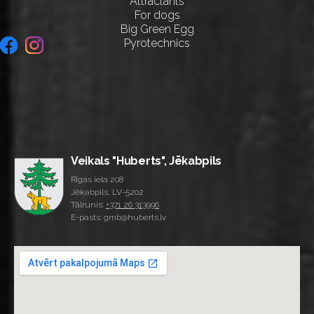
Attractants
For dogs
Big Green Egg
Pyrotechnics
Veikals "Huberts", Jēkabpils
Rīgas iela 208
Jēkabpils, LV-5202
Tālrunis:
+371 26 313996
E-pasts: gmb@huberts.lv