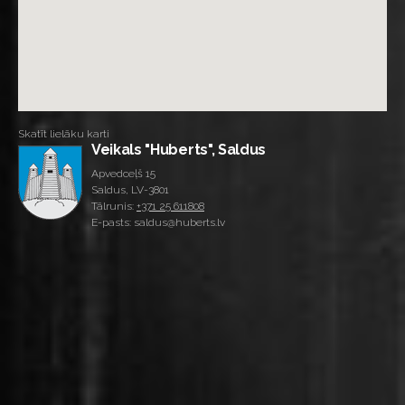
Skatīt lielāku karti
Veikals "Huberts", Saldus
Apvedceļš 15
Saldus, LV-3801
Tālrunis:
+371 25 611808
E-pasts: saldus@huberts.lv