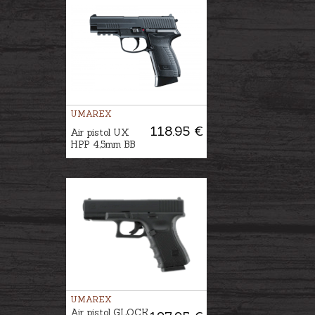
UMAREX
118.95 €
Air pistol UX
HPP 4,5mm BB
UMAREX
Air pistol GLOCK