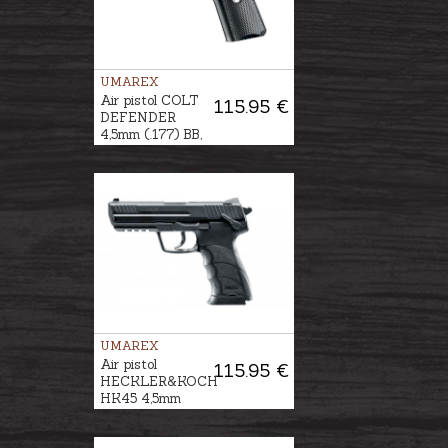
UMAREX
Air pistol COLT
115.95 €
DEFENDER
4,5mm (.177) BB,
CO2
UMAREX
Air pistol
115.95 €
HECKLER&KOCH
HK45 4,5mm
(.177) BB, CO2