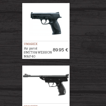
UMAREX
Air pistol
89.95 €
SMITH&WESSON
M&P40