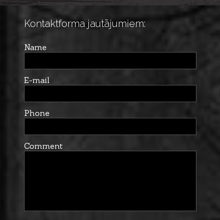
Kontaktforma jautājumiem:
Name
E-mail
Phone
Comment