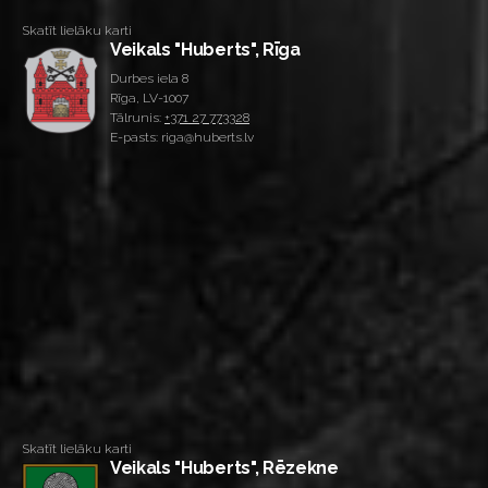
Skatīt lielāku karti
Veikals "Huberts", Rīga
Durbes iela 8
Rīga, LV-1007
Tālrunis:
+371 27 773328
E-pasts: riga@huberts.lv
Skatīt lielāku karti
Veikals "Huberts", Rēzekne