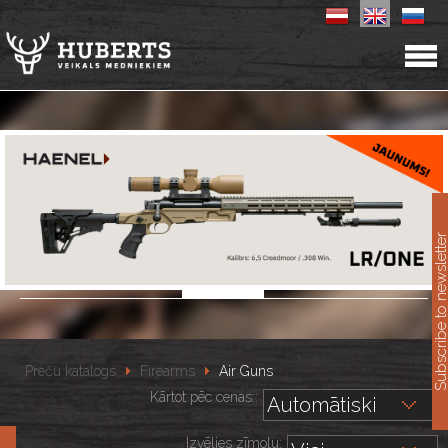
11
Subscribe to newslet
Preču katalogs
Firearms
Air Guns
Kārtot pēc cenas::
Izvēlies zīmolu: