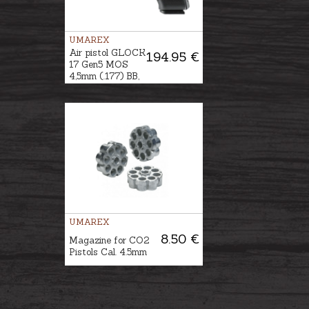
UMAREX
Air pistol GLOCK
194.95 €
17 Gen5 MOS
4,5mm (.177) BB,
CO2
UMAREX
8.50 €
Magazine for CO2
Pistols Cal. 4.5mm