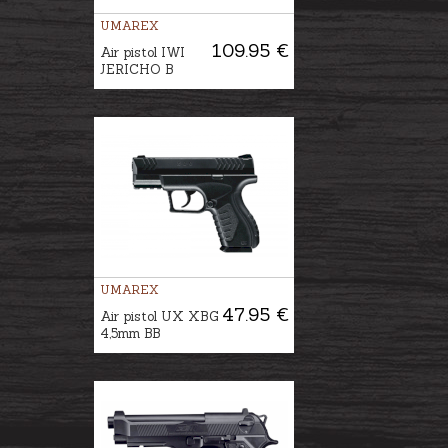
UMAREX
109.95 €
Air pistol IWI
JERICHO B
UMAREX
47.95 €
Air pistol UX XBG
4,5mm BB