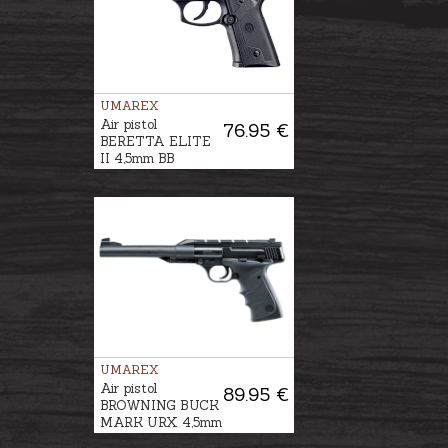
UMAREX
Air pistol
76.95 €
BERETTA ELITE
II 4,5mm BB
UMAREX
Air pistol
89.95 €
BROWNING BUCK
MARK URX 4,5mm
BB