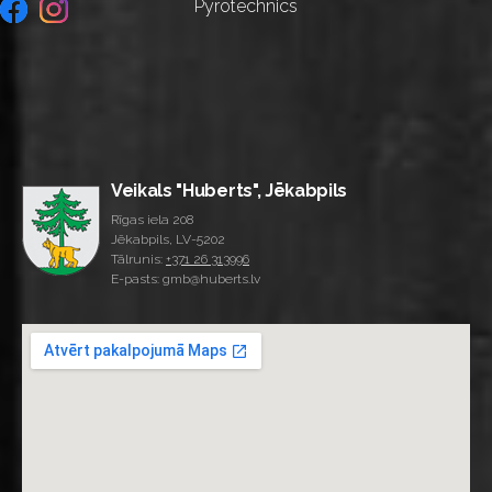
Pyrotechnics
Veikals "Huberts", Jēkabpils
Rīgas iela 208
Jēkabpils, LV-5202
Tālrunis:
+371 26 313996
E-pasts: gmb@huberts.lv