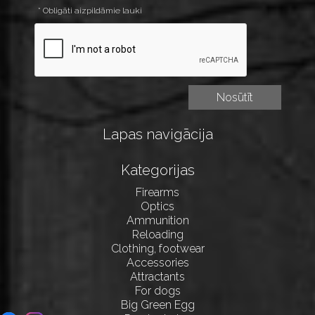
* Obligāti aizpildāmie lauki
Lapas navigācija
Kategorijas
Firearms
Optics
Ammunition
Reloading
Clothing, footwear
Accessories
Attractants
For dogs
Big Green Egg