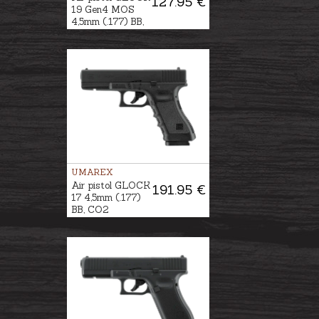
127.95 €
19 Gen4 MOS
4,5mm (.177) BB,
CO2
UMAREX
Air pistol GLOCK
191.95 €
17 4,5mm (.177)
BB, CO2