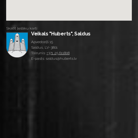
Skatīt lielāku karti
Veikals "Huberts", Saldus
Apvedceļš 15
Saldus, LV-3801
Tālrunis:
+371 25 611808
E-pasts: saldus@huberts.lv