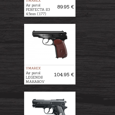
UMAREX
Air pistol
89.95 €
PERFECTA S3
4,5mm (.177)
UMAREX
Air pistol
104.95 €
LEGENDS
MAKAROV
4,5mm BB