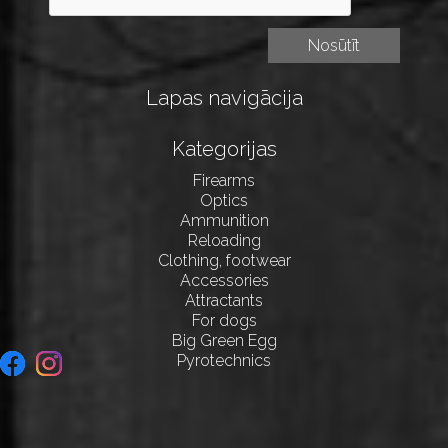
Lapas navigācija
Kategorijas
Firearms
Optics
Ammunition
Reloading
Clothing, footwear
Accessories
Attractants
For dogs
Big Green Egg
Pyrotechnics