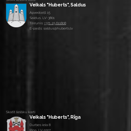
Veikals "Huberts", Saldus
Apvedceļš 15
Saldus, LV-3801
Tālrunis:
+371 25 611808
E-pasts: saldus@huberts.lv
Skatīt lielāku karti
Veikals "Huberts", Rīga
Durbes iela 8
Rīga, LV-1007