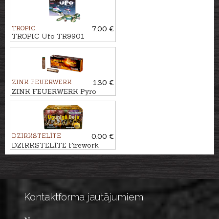
TROPIC
7.00 €
TROPIC Ufo TR9901
ZINK FEUERWERK
1.30 €
ZINK FEUERWERK Pyro
flash-bang cartridges DESERT
GOLD, 15mm
DZIRKSTELĪTE
0.00 €
DZIRKSTELĪTE Firework
UGUNĪGĀ DEJA, 100 - shots
Kontaktforma jautājumiem: