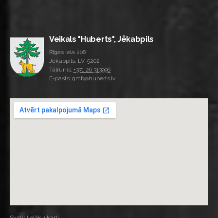
Veikals "Huberts", Jēkabpils
Rīgas iela 208
Jēkabpils, LV-5202
Tālrunis:
+371 26 313996
E-pasts: gmb@huberts.lv
Skatīt lielāku karti