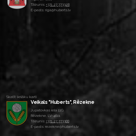
Tālrunis:
+371 27 773328
E-pasts: riga@huberts.lv
Skatīt lielāku karti
Veikals "Huberts", Rēzekne
Jupatovkas iela 11G
Rēzekne, LV-4601
Tālrunis:
+371 27 773388
E-pasts: rezekne@huberts.lv