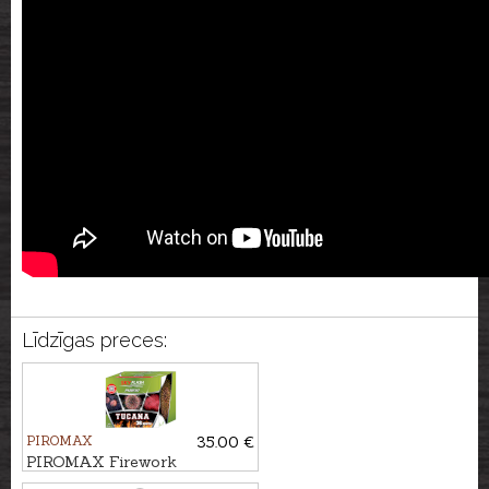
Līdzīgas preces:
PIROMAX
35.00 €
PIROMAX Firework
TUCANA, 36 - shots