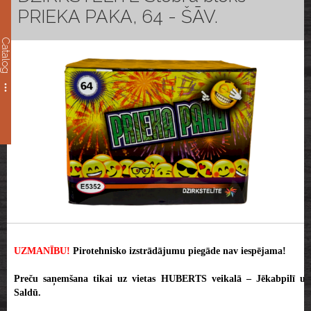
PRIEKA PAKA, 64 - ŠĀV.
Catalog
UZMANĪBU!
Pirotehnisko izstrādājumu piegāde nav iespējama!
Preču saņemšana tikai uz vietas HUBERTS veikalā – Jēkabpilī un
Saldū.