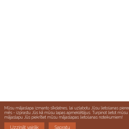
Mūsu mājaslapa izmanto sīkdatnes, lai uzlabotu Jūsu lietošanas piere
mēs - izprastu Jūs kā mūsu lapas apmeklētājus. Turpinot lietot mūsu
mājaslapu Jūs piekrītiet mūsu mājaslapas lietošanas noteikumiem!
Uzzināt vairāk
Sapratu