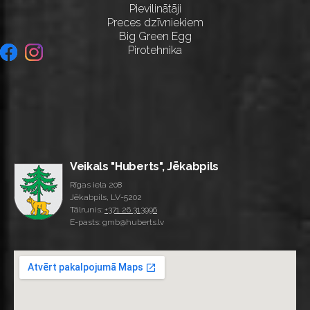
Pievilinātāji
Preces dzīvniekiem
Big Green Egg
Pirotehnika
Veikals "Huberts", Jēkabpils
Rīgas iela 208
Jēkabpils, LV-5202
Tālrunis:
+371 26 313996
E-pasts: gmb@huberts.lv