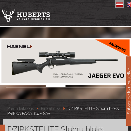
11
Subscribe to newslet
Preču katalogs
Pirotehnika
DZIRKSTELĪTE Stobru bloks
PRIEKA PAKA, 64 - ŠĀV.
DZIRKSTELĪTE Stobru bloks