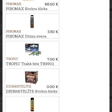
PIROMAX
66.00 €
PIROMAX Stobru bloks
PHOENIX, 64 - ŠĀV.
PIROMAX
3.50 €
PIROMAX Dūmu svece,
melna PXM30
TROPIC
7.00 €
TROPIC Trakā bite TR9901
DZIRKSTELĪTE
0.00 €
DZIRKSTELĪTE Stobru bloks
PUSNAKTS, 25 - ŠĀV.