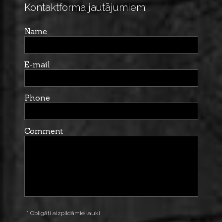
Kontaktforma jautājumiem:
Name
E-mail
Phone
Comment
* Obligāti aizpildāmie lauki