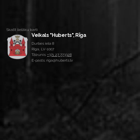
Skatīt lielāku karti
Veikals "Huberts", Rīga
Durbes iela 8
Rīga, LV-1007
Tālrunis:
+371 27 773328
E-pasts: riga@huberts.lv