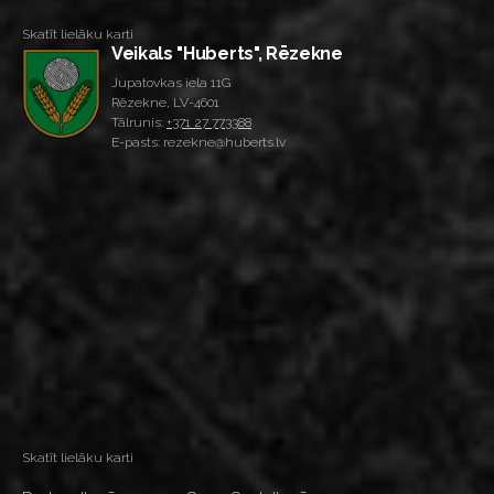
Skatīt lielāku karti
Veikals "Huberts", Rēzekne
Jupatovkas iela 11G
Rēzekne, LV-4601
Tālrunis:
+371 27 773388
E-pasts: rezekne@huberts.lv
Skatīt lielāku karti