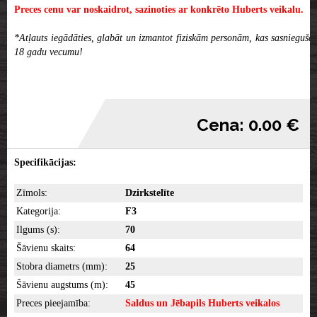
Preces cenu var noskaidrot, sazinoties ar konkrēto Huberts veikalu.
*Atļauts iegādāties, glabāt un izmantot fiziskām personām, kas sasniegušas
18 gadu vecumu!
Cena: 0.00 €
Specifikācijas:
Zīmols:
Dzirkstelīte
Kategorija:
F3
Ilgums (s):
70
Šāvienu skaits:
64
Stobra diametrs (mm):
25
Šāvienu augstums (m):
45
Preces pieejamība:
Saldus un Jēbapils Huberts veikalos