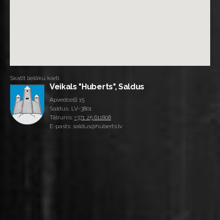
Skatīt lielāku karti
Veikals "Huberts", Saldus
Apvedceļš 15
Saldus, LV-3801
Tālrunis:
+371 25 611808
E-pasts: saldus@huberts.lv