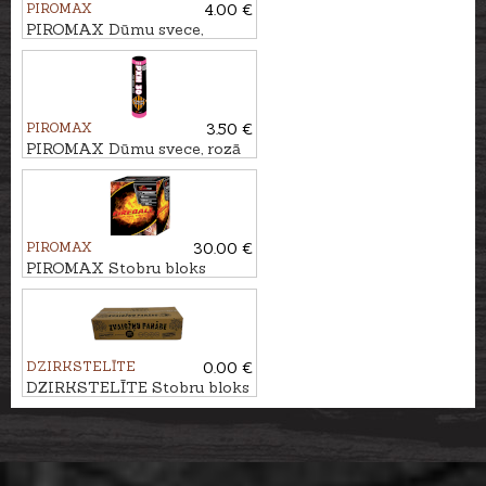
PIROMAX
4.00 €
PIROMAX Dūmu svece,
dzeltena PXM40
PIROMAX
3.50 €
PIROMAX Dūmu svece, rozā
PXM30
PIROMAX
30.00 €
PIROMAX Stobru bloks
FIREBALL, 16 - ŠĀV.
DZIRKSTELĪTE
0.00 €
DZIRKSTELĪTE Stobru bloks
ZVAIGŽŅU PARĀDE, 200 -
ŠĀV.