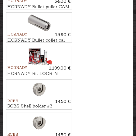
HORNADY
54.00 €
HORNADY Bullet puller CAM
LOCK
HORNADY
19.90 €
HORNADY Bullet collet cal.
.284 #6
HORNADY
1,199.00 €
HORNADY Kit LOCK-N-
LOAD IRON AP
RCBS
14.50 €
RCBS Shell holder #3
RCBS
14.50 €