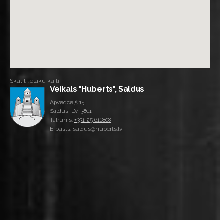
Skatīt lielāku karti
Veikals "Huberts", Saldus
Apvedceļš 15
Saldus, LV-3801
Tālrunis:
+371 25 611808
E-pasts: saldus@huberts.lv