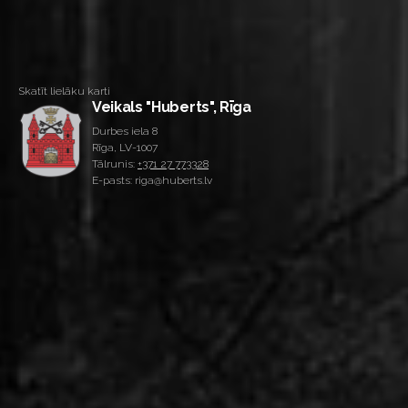
Skatīt lielāku karti
Veikals "Huberts", Rīga
Durbes iela 8
Rīga, LV-1007
Tālrunis:
+371 27 773328
E-pasts: riga@huberts.lv