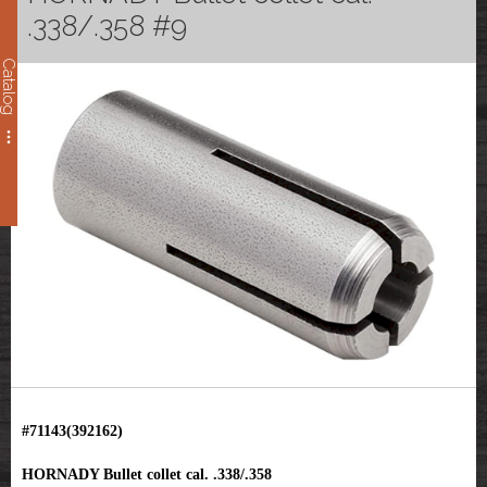
.338/.358 #9
Catalog
#71143(392162)
HORNADY Bullet collet cal. .338/.358