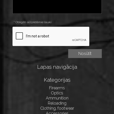
* Obligāti aizpildāmie lauki
Lapas navigācija
Kategorijas
Firearms
Optics
Ammunition
Reloading
Clothing, footwear
Accessories