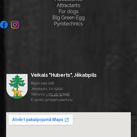
Attractants
For dogs
Big Green Egg
Pyrotechnics
Veikals "Huberts", Jēkabpils
Rīgas iela 208
Jēkabpils, LV-5202
Tālrunis:
+371 26 313996
E-pasts: gmb@huberts.lv