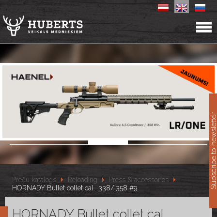
11
Subscribe to newslet
Preču katalogs
Reloading
Press & accessories
HORNADY Bullet collet cal. .338/.358 #9
HORNADY Bullet collet cal.