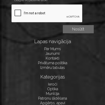
* Obligāti aizpildāmie lauki
Lapas navigācija
Par Mums
Jaunumi
Kontakti
Privātuma politika
Izmēru tabulas
Kategorijas
Ieroči
Optika
Munīcija
Patronu lādēšana
Apģērbs, apavi