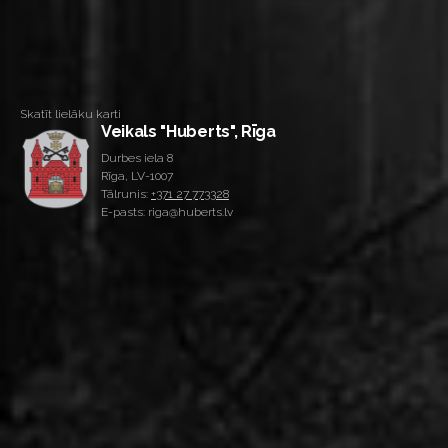
Skatīt lielāku karti
Veikals "Huberts", Rīga
Durbes iela 8
Rīga, LV-1007
Tālrunis:
+371 27 773328
E-pasts: riga@huberts.lv