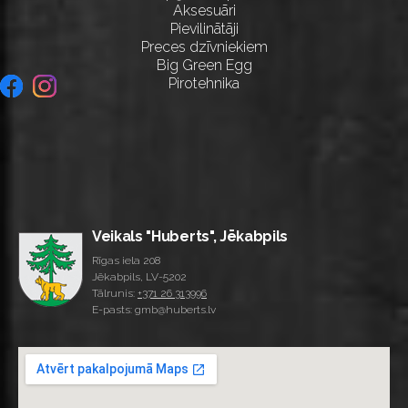
Aksesuāri
Pievilinātāji
Preces dzīvniekiem
Big Green Egg
Pirotehnika
Veikals "Huberts", Jēkabpils
Rīgas iela 208
Jēkabpils, LV-5202
Tālrunis:
+371 26 313996
E-pasts: gmb@huberts.lv