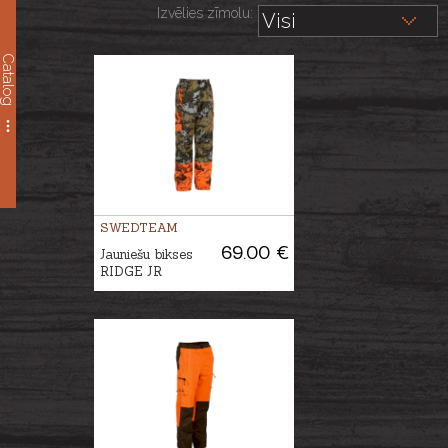
Izvēlies zīmolu:
Catalog
SWEDTEAM
69.00 €
Jauniešu bikses
RIDGE JR