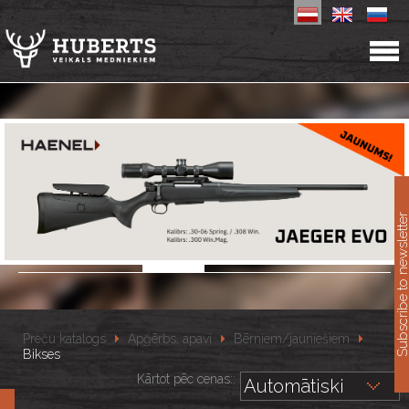
11
Subscribe to newslet
Preču katalogs
Apģērbs, apavi
Bērniem/jauniešiem
Bikses
Kārtot pēc cenas::