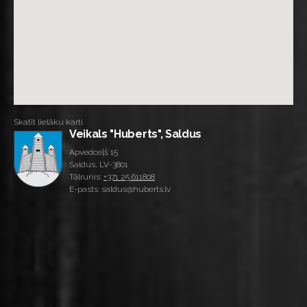
Skatīt lielāku karti
Veikals "Huberts", Saldus
Apvedceļš 15
Saldus, LV-3801
Tālrunis:
+371 25 611808
E-pasts: saldus@huberts.lv