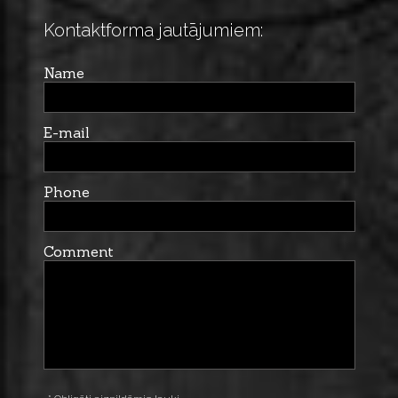
Kontaktforma jautājumiem:
Name
E-mail
Phone
Comment