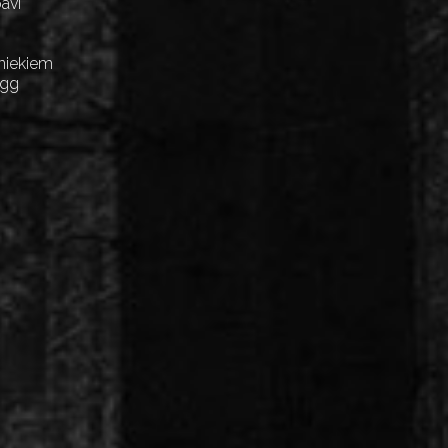
avi
niekiem
Egg