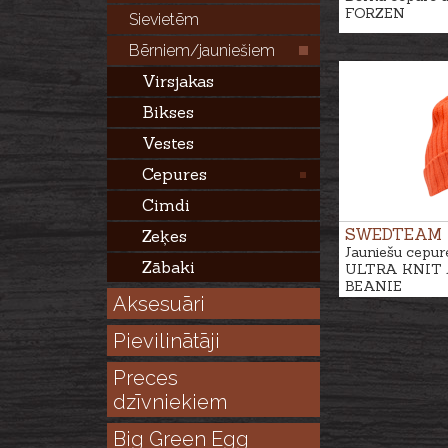
FORZEN
Sievietēm
Bērniem/jauniešiem
Virsjakas
Bikses
Vestes
Cepures
Cimdi
SWEDTEAM
Zeķes
Jauniešu cepur
Zābaki
ULTRA KNIT 
BEANIE
Aksesuāri
Pievilinātāji
Preces
dzīvniekiem
Big Green Egg