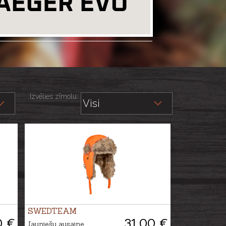
Izvēlies zīmolu:
SWEDTEAM
0 €
31.00 €
Jauniešu ausaine