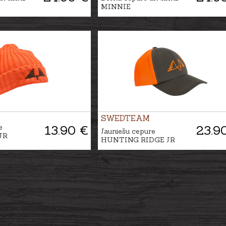
MINNIE
SWEDTEAM
e
13.90 €
23.9
Jauniešu cepure
JR
HUNTING RIDGE JR