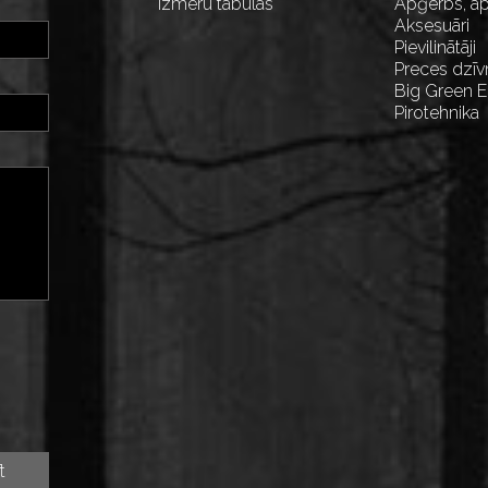
Izmēru tabulas
Apģērbs, ap
Aksesuāri
Pievilinātāji
Preces dzīv
Big Green 
Pirotehnika