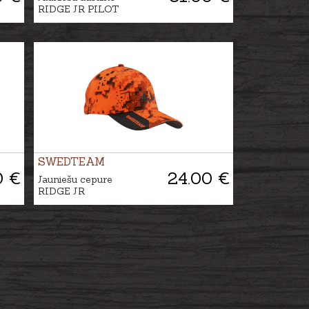
RIDGE JR PILOT
SWEDTEAM
0 €
24.00 €
Jauniešu cepure
RIDGE JR