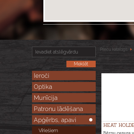
Preču katalogs
Ieroči
Optika
Munīcija
Patronu lādēšana
Apģērbs, apavi
HEAT HOLD
Vīriešiem
Bērnu cepure u