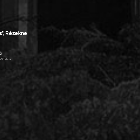
s", Rēzekne
8
erts.lv