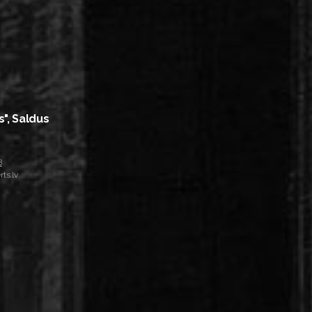
s", Saldus
8
ts.lv