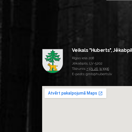
Veikals "Huberts", Jēkabpi
Rīgas iela 208
Jēkabpils, LV-5202
Tālrunis:
+371 26 313996
E-pasts: gmb@huberts.lv