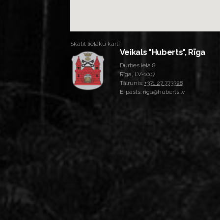
Skatīt lielāku karti
Veikals "Huberts", Rīga
Durbes iela 8
Rīga, LV-1007
Tālrunis:
+371 27 773328
E-pasts: riga@huberts.lv