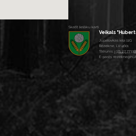
Skatīt lielāku karti
Veikals "Hubert
Jupatovkas iela 11G
Rēzekne, LV-4601
Tālrunis:
+371 27 77338
E-pasts: rezekne@hub