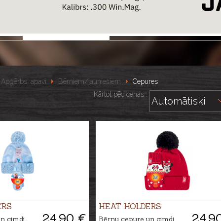
Apģērbs, apavi
Bērniem/jauniešiem
Cepures
Kārtot pēc cenas::
ERS
HEAT HOLDERS
24.90 €
24.9
n cimdi
Bērnu cepure un cimdi