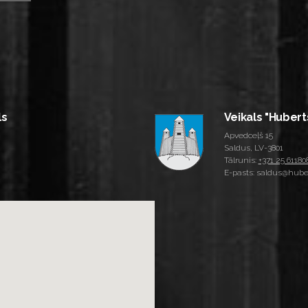
ls
Veikals "Hubert
Apvedceļš 15
Saldus, LV-3801
Tālrunis:
+371 25 61180
E-pasts: saldus@huber