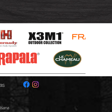
as
ēšana