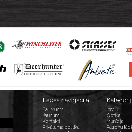
Lapas navigācija
Kategorij
Par Mums
Ieroči
Jaunumi
Optika
Kontakti
Munīcija
Privātuma politika
Patronu lād