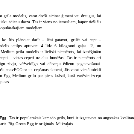
 grila modelis, varat droši aicināt ģimeni vai draugus, lai
lisku ēdienu dārzā. Tas ir viens no iemesliem, kāpēc tieši šis
populārākajiem modeļiem.
 ko Jūs plānojat darīt – lēni gatavot, grilēt vai cept –
elis ietilps aptuveni 4 līdz 6 kilogrami gaļas. Jā, un
 Medium grila modelis ir lieliski piemērots, lai izmēģinātu
epti – vistas cepeti uz alus bundžas! Tas ir piemērots arī
igu zivju, vēžveidīgo vai dārzeņu ēdienu pagatavošanai.
tošu convEGGtor un cepšanas akmeni, Jūs varat vienā mirklī
n Egg Medium grilu par picas krāsnī, kurā varēsiet izcept
picas.
 Egg.
Tas ir populārākais kamado grils, kurš ir izgatavots no augstākās kvalit
arīt. Big Green Egg ir oriģināls. Mūžzaļais.