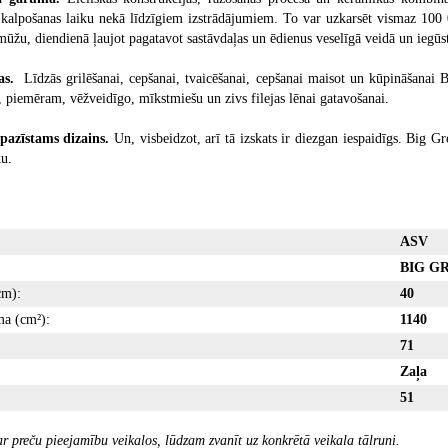
 kalpošanas laiku nekā līdzīgiem izstrādājumiem. To var uzkarsēt vismaz 100 00
ūžu, diendienā ļaujot pagatavot sastāvdaļas un ēdienus veselīgā veidā un iegūsto
jas.
Līdzās grilēšanai, cepšanai, tvaicēšanai, cepšanai maisot un kūpināšanai B
 piemēram, vēžveidīgo, mīkstmiešu un zivs filejas lēnai gatavošanai.
azīstams dizains.
Un, visbeidzot, arī tā izskats ir diezgan iespaidīgs. Big G
ku.
ASV
BIG G
cm):
40
ma (cm²):
1140
71
Zaļa
51
r preču pieejamību veikalos, lūdzam zvanīt uz konkrētā veikala tālruni.