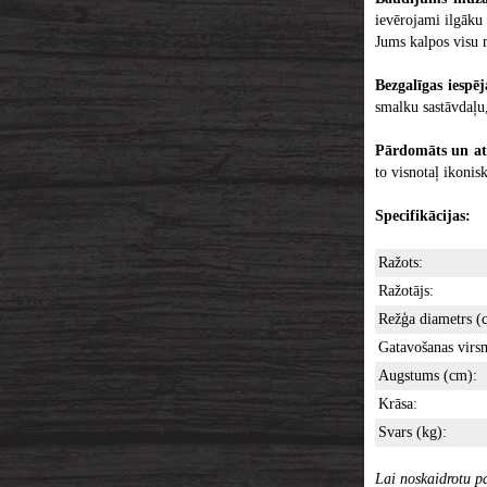
ievērojami ilgāku
Jums kalpos visu m
Bezgalīgas iespē
smalku sastāvdaļu,
Pārdomāts un atp
to visnotaļ ikonis
Specifikācijas:
Ražots:
Ražotājs:
Režģa diametrs (
Gatavošanas virs
Augstums (cm):
Krāsa:
Svars (kg):
Lai noskaidrotu pa