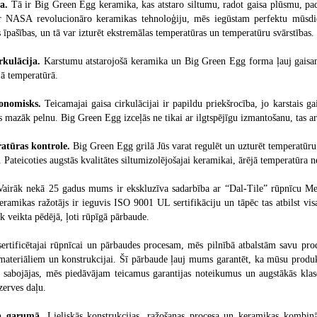
a.
Tā ir Big Green Egg keramika, kas atstaro siltumu, radot gaisa plūsmu, pad
 NASA revolucionāro keramikas tehnoloģiju, mēs iegūstam perfektu mūsdie
s īpašības, un tā var izturēt ekstremālas temperatūras un temperatūru svārstības.
rkulācija.
Karstumu atstarojošā keramika un Big Green Egg forma ļauj gaisam i
jā temperatūrā.
konomisks.
Teicamajai gaisa cirkulācijai ir papildu priekšrocība, jo karstais g
s mazāk pelnu. Big Green Egg izceļās ne tikai ar ilgtspējīgu izmantošanu, tas ar
atūras kontrole.
Big Green Egg grilā Jūs varat regulēt un uzturēt temperatūru 
. Pateicoties augstās kvalitātes siltumizolējošajai keramikai, ārējā temperatūra 
airāk nekā 25 gadus mums ir ekskluzīva sadarbība ar “Dal-Tile” rūpnīcu Mek
keramikas ražotājs ir ieguvis ISO 9001 UL sertifikāciju un tāpēc tas atbilst v
k veikta pēdējā, ļoti rūpīgā pārbaude.
sertificētajai rūpnīcai un pārbaudes procesam, mēs pilnībā atbalstām savu pr
materiāliem un konstrukcijai. Šī pārbaude ļauj mums garantēt, ka mūsu produkt
 sabojājas, mēs piedāvājam teicamus garantijas noteikumus un augstākās klase
zerves daļu.
a garumā.
Lieliskās konstrukcijas, ražošanas procesa un keramikas kombin