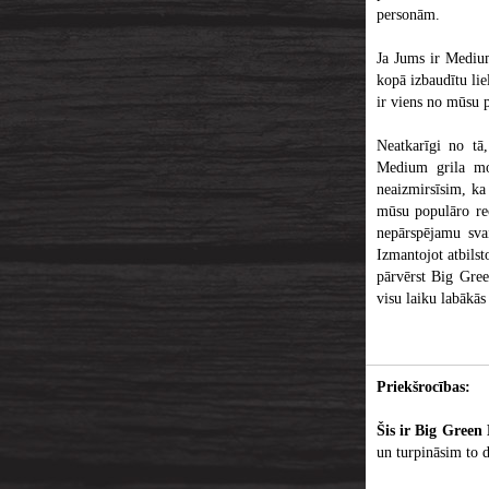
personām.
Ja Jums ir Medium
kopā izbaudītu lie
ir viens no mūsu 
Neatkarīgi no tā,
Medium grila mod
neaizmirsīsim, ka
mūsu populāro rec
nepārspējamu sva
Izmantojot atbils
pārvērst Big Gree
visu laiku labākās 
Priekšrocības:
Šis ir Big Green
un turpināsim to d