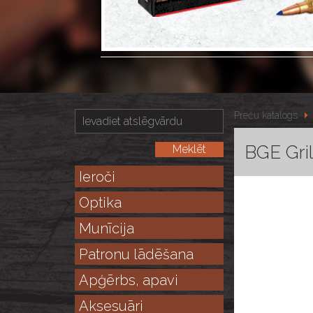
Preču katalogs
BGE Gri
Ieroči
Optika
Munīcija
Patronu lādēšana
Apģērbs, apavi
Aksesuāri