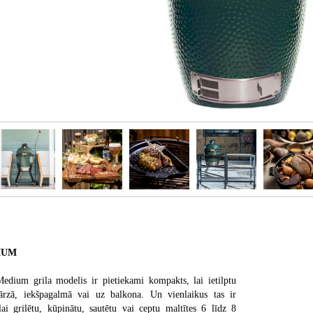
IUM
dium grila modelis ir pietiekami kompakts, lai ietilptu
 dārzā, iekšpagalmā vai uz balkona. Un vienlaikus tas ir
 lai grilētu, kūpinātu, sautētu vai ceptu maltītes 6 līdz 8