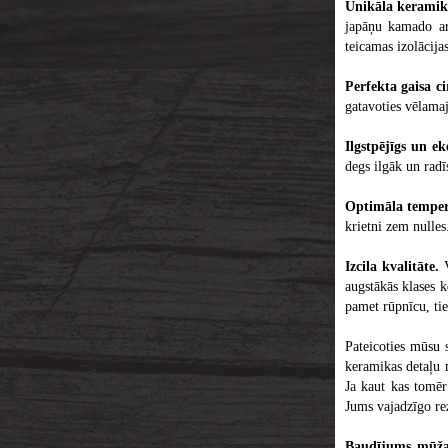
Unikāla keramik
japāņu kamado ar
teicamas izolācija
Perfekta gaisa ci
gatavoties vēlama
Ilgstpējīgs un e
degs ilgāk un radī
Optimāla temper
krietni zem nulles
Izcila kvalitāte.
V
augstākās klases 
pamet rūpnīcu, tie
Pateicoties mūsu 
keramikas detaļu 
Ja kaut kas tomēr
Jums vajadzīgo re
Baudījums mūž