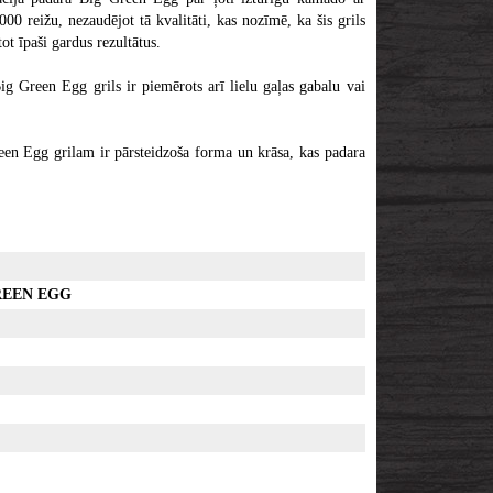
0 reižu, nezaudējot tā kvalitāti, kas nozīmē, ka šis grils
t īpaši gardus rezultātus.
ig Green Egg grils ir piemērots arī lielu gaļas gabalu vai
reen Egg grilam ir pārsteidzoša forma un krāsa, kas padara
REEN EGG