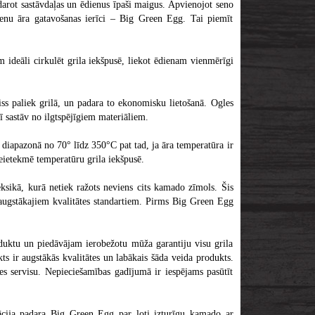
arot sastāvdaļas un ēdienus īpaši maigus. Apvienojot seno
nu āra gatavošanas ierīci – Big Green Egg. Tai piemīt
deāli cirkulēt grila iekšpusē, liekot ēdienam vienmērīgi
aiss paliek grilā, un padara to ekonomisku lietošanā. Ogles
ī sastāv no ilgtspējīgiem materiāliem.
diapazonā no 70° līdz 350°C pat tad, ja āra temperatūra ir
neietekmē temperatūru grila iekšpusē.
sikā, kurā netiek ražots neviens cits kamado zīmols. Šis
isaugstākajiem kvalitātes standartiem. Pirms Big Green Egg
oduktu un piedāvājam ierobežotu mūža garantiju visu grila
s ir augstākās kvalitātes un labākais šāda veida produkts.
s servisu. Nepieciešamības gadījumā ir iespējams pasūtīt
ācija padara Big Green Egg par ļoti izturīgu kamado ar