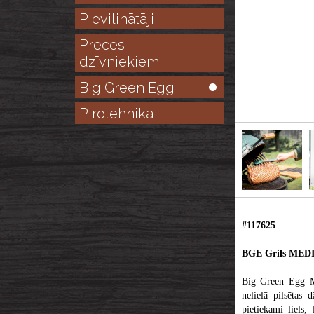
Pievilinātāji
Preces
dzīvniekiem
Big Green Egg
Pirotehnika
#117625
BGE Grils MED
Big Green Egg Me
nelielā pilsētas
pietiekami liels,