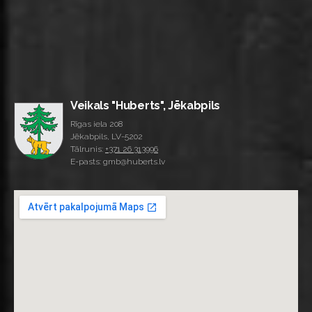
Veikals "Huberts", Jēkabpils
Rīgas iela 208
Jēkabpils, LV-5202
Tālrunis:
+371 26 313996
E-pasts: gmb@huberts.lv