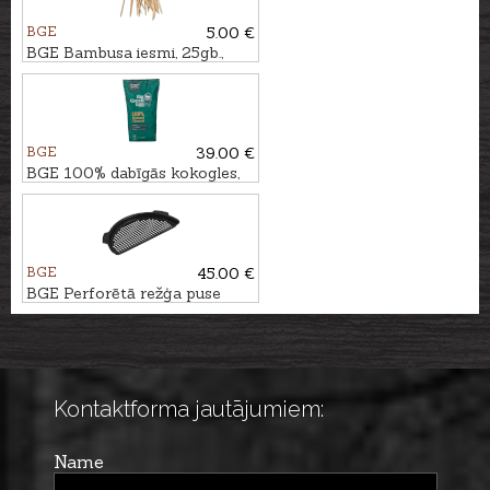
BGE
5.00 €
BGE Bambusa iesmi, 25gb.,
25cm
BGE
39.00 €
BGE 100% dabīgās kokogles,
9kg
BGE
45.00 €
BGE Perforētā režģa puse
priekš Large grila
Kontaktforma jautājumiem:
Name