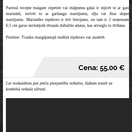
Pareizā recepte maigam cepetim vai mājputnu gaļai ir injicēt to ar gardu
marinādi, ierīvēt to ar garšaugu maisījumu, eļļu vai Jūsu slepeno
maisījumu. Marinādes injektors ir ērti lietojams, un tam ir 2 noņemamas
6,5 cm garas nerūsējošā tērauda dubultās adatas, kas atvieglo to tīrīšanu.
Piezīme: Trauku mazgājamajā mašīnā injektors var aizsērēt.
Cena: 55.00 €
Lai noskaidrotu par preču pieejamību veikalos, lūdzam zvanīt uz
konkrētā veikala tālruni.