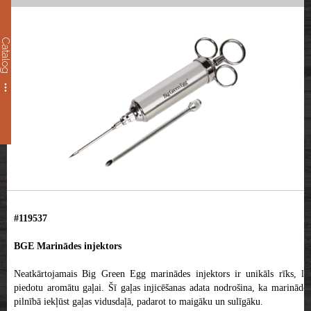
Catalog
#119537
BGE Marinādes injektors
Neatkārtojamais Big Green Egg marinādes injektors ir unikāls rīks, lai
piedotu aromātu gaļai. Šī gaļas injicēšanas adata nodrošina, ka marinādes
pilnībā iekļūst gaļas vidusdaļā, padarot to maigāku un sulīgāku.