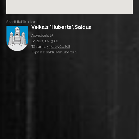
Skatīt lielāku karti
Veikals "Huberts", Saldus
Apvedceļš 15
Saldus, LV-3801
Tālrunis:
+371 25 611808
E-pasts: saldus@huberts.lv