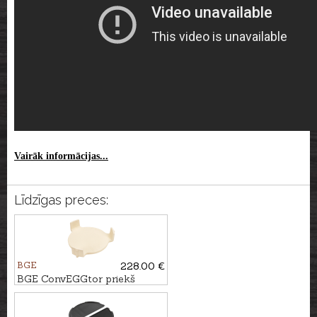
Vairāk informācijas...
Līdzīgas preces:
BGE
228.00 €
BGE ConvEGGtor priekš
XLarge grila