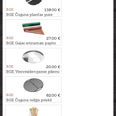
BGE
138.00 €
BGE Čuguna plančas puse
priekš XLarge un 2XL grila
BGE
27.00 €
BGE Gaļas ietinamais papīrs
BGE
20.00 €
BGE Vienreizlietojamie pilienu
uztveršanas trauki, 5gb.,
Ø33,5cm
BGE
82.00 €
BGE Čuguna režģis priekš
MiniMax un Small grila