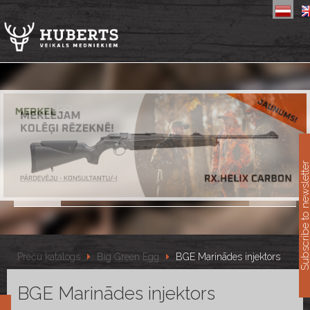
11
Subscribe to newslet
Preču katalogs
Big Green Egg
BGE Marinādes injektors
BGE Marinādes injektors