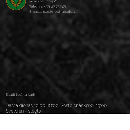
Rēzekne, LV-4601
Tālrunis:
+371 27 773388
E-pasts: rezekne@huberts.lv
Skatīt lielāku karti
Darba dienās 10:00-18:00, Sestdienās 9:00-15:00,
Svētdien - slēgts