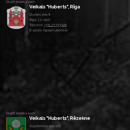
Skatīt lielāku karti
Veikals "Huberts", Rīga
Durbes iela 8
Rīga, LV-1007
Tālrunis:
+371 27 773328
E-pasts: riga@huberts.lv
Skatīt lielāku karti
Veikals "Huberts", Rēzekne
Jupatovkas iela 11G