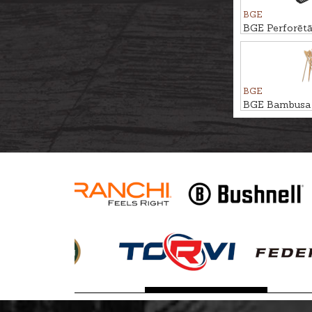
BGE
BGE Perforētā
priekš XLarge 
BGE
BGE Bambusa i
25cm