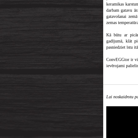
keramikas karstum
darbam gatavu āra
gatavošanai zemā 
zemas temperatūra
Kā būtu ar picām
gadījumā, klāt p
pasniedziet īstu it
ConvEGGtor ir vi
ievērojami palieli
Lai noskaidrotu pa