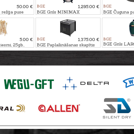
50.00 €
BGE
1,295.00 €
BGE
 režģa puse
BGE Grils MINIMAX
BGE Čuguna pa
grila
rokturiem, Ø3
5.00 €
BGE
1,375.00 €
BGE
BGE Grils LA
esmi, 25gb.,
BGE Paplašināšanas skapītis