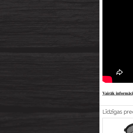
Vairāk informācij
Līdzīgas pre