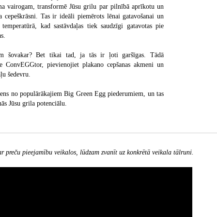
a vairogam, transformē Jūsu grilu par pilnībā aprīkotu un
 cepeškrāsni. Tas ir ideāli piemērots lēnai gatavošanai un
temperatūrā, kad sastāvdaļas tiek saudzīgi gatavotas pie
s.
 šovakar? Bet tikai tad, ja tās ir ļoti garšīgas. Tādā
ie ConvEGGtor, pievienojiet plakano cepšanas akmeni un
āļu šedevru.
ens no populārākajiem Big Green Egg piederumiem, un tas
nās Jūsu grila potenciālu.
r preču pieejamību veikalos, lūdzam zvanīt uz konkrētā veikala tālruni.