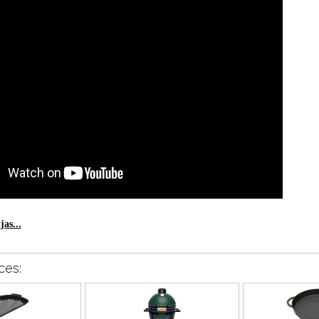
as...
ces: