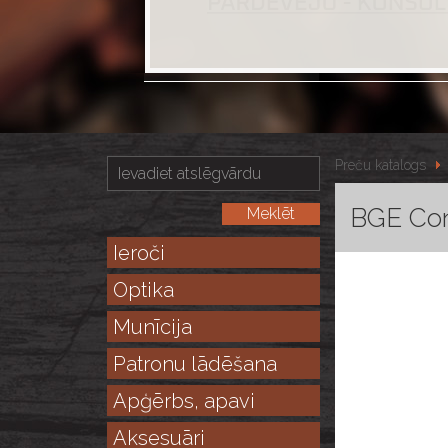
Preču katalogs
BGE Con
Ieroči
Optika
Munīcija
Patronu lādēšana
Apģērbs, apavi
Aksesuāri