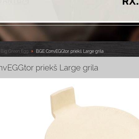
Big Green Egg
BGE ConvEGGtor priekš Large grila
vEGGtor priekš Large grila