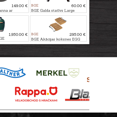
149.00 €
BGE
60.00 €
nna ar
BGE Galda statīvs Large
6m
grilam
1,950.00 €
BGE
295.00 €
RGE
BGE Akācijas koksnes EGG
Mates sānu galdiņi priekš
Large grila