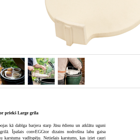
priekš Large grila
jas kā dabīga barjera starp Jūsu ēdienu un atklātu uguni
rilā. Īpašais convEGGtor dizains nodrošina labu gaisa
 karstuma vadītspēju. Netiešais karstums, kas iziet cauri