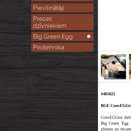
Pievilinātāji
Preces
dzīvniekiem
Big Green Egg
Pirotehnika
#401021
BGE ConvEGGtor 
ConvEGGtor darbo
Big Green Egg g
plūsmu un teicamu