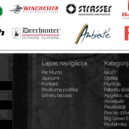
Lapas navigācija
Kategorij
Par Mums
Ieroči
Jaunumi
Optika
Kontakti
Munīcija
Privātuma politika
Patronu lād
Izmēru tabulas
Apģērbs, ap
Aksesuāri
Pievilinātāji
Preces dzīv
Big Green 
Pirotehnika