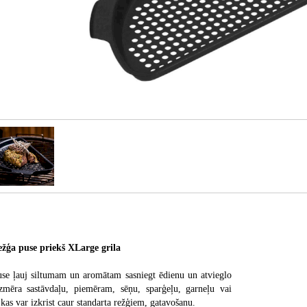
žģa puse priekš XLarge grila
use ļauj siltumam un aromātam sasniegt ēdienu un atvieglo
zmēra sastāvdaļu, piemēram, sēņu, sparģeļu, garneļu vai
as var izkrist caur standarta režģiem, gatavošanu.