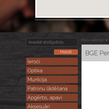
Preču katalogs
BGE Perf
Ieroči
Optika
Munīcija
Patronu lādēšana
Apģērbs, apavi
Aksesuāri