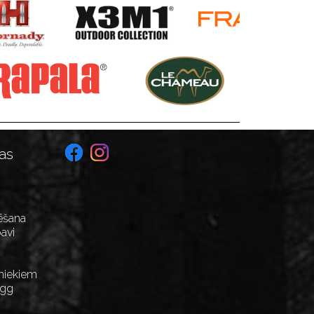
as
ēšana
avi
niekiem
Egg