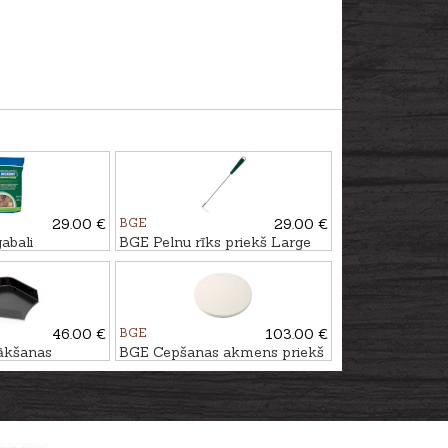
29.00 €
BGE
29.00 €
abali
BGE Pelnu rīks priekš Large
KS, 9L
un Medium griliem
46.00 €
BGE
103.00 €
ākšanas
BGE Cepšanas akmens priekš
Large grila