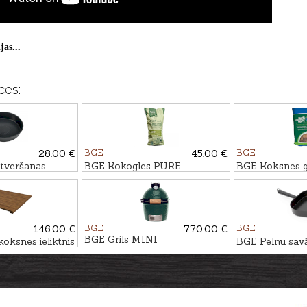
as...
ces:
28.00 €
BGE
45.00 €
BGE
ztveršanas
BGE Kokogles PURE
BGE Koksnes g
as formas
CHARCOAL, 9kg
VALRIEKSTKO
146.00 €
BGE
770.00 €
BGE
BGE Grils MINI
oksnes ieliktnis
BGE Pelnu sav
liekšķere