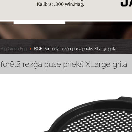
Big Green Egg
BGE Perforētā režģa puse priekš XLarge grila
orētā režģa puse priekš XLarge grila