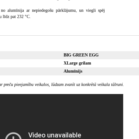
s no alumīnija ar nepiedegošu pārklājumu, un viegli spēj
u līdz pat 232 °C.
BIG GREEN EGG
XLarge grilam
Alumīnijs
r preču pieejamību veikalos, lūdzam zvanīt uz konkrētā veikala tālruni.