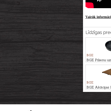
Vairāk informācij
Līdzīgas pre
BGE
BGE Pilienu u
trauks - apaļ
BGE
BGE Akācijas k