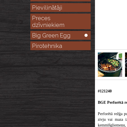
Pievilinātāji
Preces
dzīvniekiem
Big Green Egg
Pirotehnika
#121240
BGE Perforētā re
Perforētā režģa p
zivju vai maza i
ķemmīšgliemeņu, k