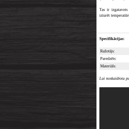
Tas ir izgatavot
izturēt temperatūr
Specifikācijas:
Ražotājs:
Paredzēts:
Materiāls:
Lai noskaidrotu pa