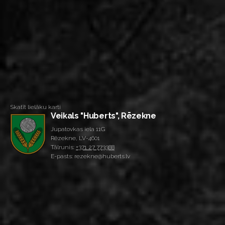
Skatīt lielāku karti
Veikals "Huberts", Rēzekne
Jupatovkas iela 11G
Rēzekne, LV-4601
Tālrunis:
+371 27 773388
E-pasts: rezekne@huberts.lv