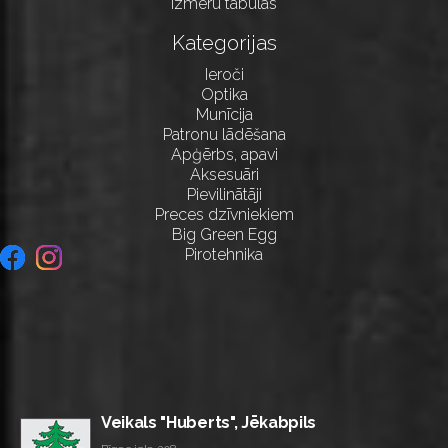
Izmēru tabulas
Kategorijas
Ieroči
Optika
Munīcija
Patronu lādēšana
Apģērbs, apavi
Aksesuāri
Pievilinātāji
Preces dzīvniekiem
Big Green Egg
Pirotehnika
Veikals "Huberts", Jēkabpils