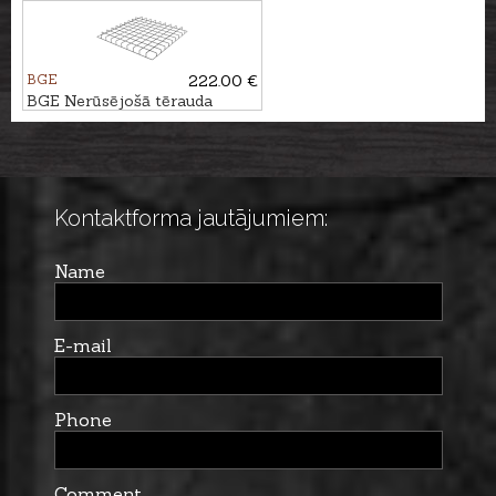
BGE
222.00 €
BGE Nerūsējošā tērauda
režģa ieliktnis
Kontaktforma jautājumiem:
Name
E-mail
Phone
Comment