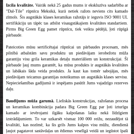
Izcila kvalitāte.
Vairāk nekā 25 gadus mums ir ekskluzīva sadarbība ar
“Dal-Tile” rūpnīcu Meksikā, kurā netiek ražots neviens cits kamado
zīmols. Šis augstākās klases keramikas ražotājs ir ieguvis ISO 9001 UL
sertifikāciju un tāpēc tas atbilst visaugstākajiem kvalitātes standartiem.
Pirms Big Green Egg pamet rūpnīcu, tiek veikta pēdējā, ļoti rūpīgā
pārbaude.
Pateicoties mūsu sertificētajai rūpnīcai un pārbaudes procesam, mēs
pilnībā atbalstām savu produktu un piedāvājam ierobežotu mūža
garantiju visu grila keramikas detaļu materiāliem un konstrukcijai. Šī
pārbaude ļauj mums garantēt, ka mūsu produkts ir augstākās kvalitātes
un labākais šāda veida produkts. Ja kaut kas tomēr sabojājas, mēs
piedāvājam teicamus garantijas noteikumus un augstākās klases servisu.
Nepieciešamības gadījumā ir iespējams pasūtīt Jums vajadzīgo rezerves
daļu.
Baudījums mūža garumā.
Lieliskās konstrukcijas, ražošanas procesa
un keramikas kombinācija padara Big Green Egg par ļoti izturīgu
kamado ar ievērojami ilgāku kalpošanas laiku nekā līdzīgiem
izstrādājumiem. To var uzkarsēt vismaz 100 000 reižu, nezaudējot tā
kvalitāti, kas nozīmē, ka šis grils Jums kalpos visu mūžu, diendienā
ļaujot pagatavot sastāvdaļas un ēdienus veselīgā veidā un iegūstot īpaši