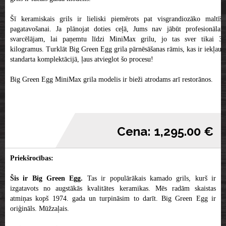
Šī keramiskais grils ir lieliski piemērots pat visgrandiozāko maltīšu
pagatavošanai. Ja plānojat doties ceļā, Jums nav jābūt profesionālam
svarcēlājam, lai paņemtu līdzi MiniMax grilu, jo tas sver tikai 35
kilogramus. Turklāt Big Green Egg grila pārnēsāšanas rāmis, kas ir iekļauts
standarta komplektācijā, ļaus atvieglot šo procesu!
Big Green Egg MiniMax grila modelis ir bieži atrodams arī restorānos.
Cena: 1,295.00 €
Priekšrocības:
Šis ir Big Green Egg.
Tas ir populārākais kamado grils, kurš ir
izgatavots no augstākās kvalitātes keramikas. Mēs radām skaistas
atmiņas kopš 1974. gada un turpināsim to darīt. Big Green Egg ir
oriģināls. Mūžzaļais.