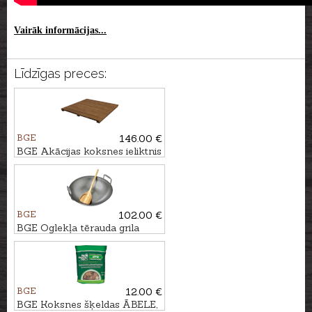
Vairāk informācijas...
Līdzīgas preces:
BGE
146.00 €
BGE Akācijas koksnes ieliktnis
BGE
102.00 €
BGE Oglekļa tērauda grila
vokpanna priekš Large un
XLarge griliem
BGE
12.00 €
BGE Koksnes šķeldas ĀBELE,