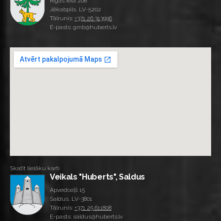
Rīgas iela 208
Jēkabpils, LV-5202
Tālrunis:
+371 26 313996
E-pasts: gmb@huberts.lv
Skatīt lielāku karti
Veikals "Huberts", Saldus
Apvedceļš 15
Saldus, LV-3801
Tālrunis:
+371 25 611808
E-pasts: saldus@huberts.lv