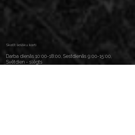
Skatīt lielāku karti
Darba dienās 10:00-18:00, Sestdienās 9:00-15:00,
Svētdien - slēgts