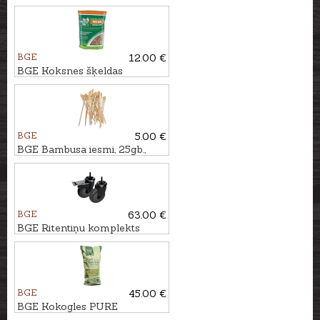
2,9L
BGE
12.00 €
BGE Koksnes šķeldas
PEKANKOKS, 2,9L
BGE
5.00 €
BGE Bambusa iesmi, 25gb.,
25cm
BGE
63.00 €
BGE Ritentiņu komplekts
BGE
45.00 €
BGE Kokogles PURE
CHARCOAL, 9kg