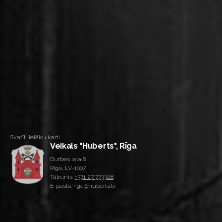
Skatīt lielāku karti
Veikals "Huberts", Rīga
Durbes iela 8
Rīga, LV-1007
Tālrunis:
+371 27 773328
E-pasts: riga@huberts.lv