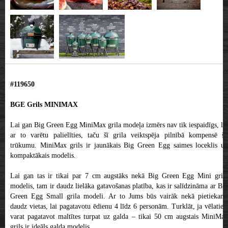
#119650
BGE Grils MINIMAX
Lai gan Big Green Egg MiniMax grila modeļa izmērs nav tik iespaidīgs, lai
ar to varētu palielīties, taču šī grila veiktspēja pilnībā kompensē šo
trūkumu. MiniMax grils ir jaunākais Big Green Egg saimes loceklis un
kompaktākais modelis.
Lai gan tas ir tikai par 7 cm augstāks nekā Big Green Egg Mini grila
modelis, tam ir daudz lielāka gatavošanas platība, kas ir salīdzināma ar Big
Green Egg Small grila modeli. Ar to Jums būs vairāk nekā pietiekami
daudz vietas, lai pagatavotu ēdienu 4 līdz 6 personām. Turklāt, ja vēlaties,
varat pagatavot maltītes turpat uz galda – tikai 50 cm augstais MiniMax
grils ir ideāls galda modelis.