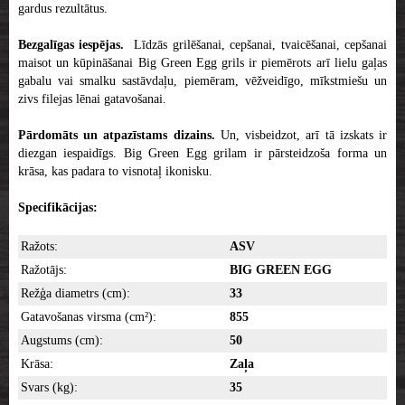
gardus rezultātus.
Bezgalīgas iespējas.
Līdzās grilēšanai, cepšanai, tvaicēšanai, cepšanai
maisot un kūpināšanai Big Green Egg grils ir piemērots arī lielu gaļas
gabalu vai smalku sastāvdaļu, piemēram, vēžveidīgo, mīkstmiešu un
zivs filejas lēnai gatavošanai.
Pārdomāts un atpazīstams dizains.
Un, visbeidzot, arī tā izskats ir
diezgan iespaidīgs. Big Green Egg grilam ir pārsteidzoša forma un
krāsa, kas padara to visnotaļ ikonisku.
Specifikācijas:
Ražots:
ASV
Ražotājs:
BIG GREEN EGG
Režģa diametrs (cm):
33
Gatavošanas virsma (cm²):
855
Augstums (cm):
50
Krāsa:
Zaļa
Svars (kg):
35