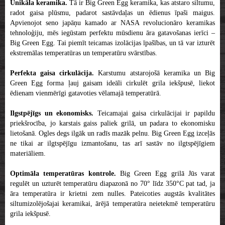
Unikāla keramika.
Tā ir Big Green Egg keramika, kas atstaro siltumu,
radot gaisa plūsmu, padarot sastāvdaļas un ēdienus īpaši maigus.
Apvienojot seno japāņu kamado ar NASA revolucionāro keramikas
tehnoloģiju, mēs iegūstam perfektu mūsdienu āra gatavošanas ierīci –
Big Green Egg. Tai piemīt teicamas izolācijas īpašības, un tā var izturēt
ekstremālas temperatūras un temperatūru svārstības.
Perfekta gaisa cirkulācija.
Karstumu atstarojošā keramika un Big
Green Egg forma ļauj gaisam ideāli cirkulēt grila iekšpusē, liekot
ēdienam vienmērīgi gatavoties vēlamajā temperatūrā.
Ilgstpējīgs un ekonomisks.
Teicamajai gaisa cirkulācijai ir papildu
priekšrocība, jo karstais gaiss paliek grilā, un padara to ekonomisku
lietošanā. Ogles degs ilgāk un radīs mazāk pelnu. Big Green Egg izceļās
ne tikai ar ilgtspējīgu izmantošanu, tas arī sastāv no ilgtspējīgiem
materiāliem.
Optimāla temperatūras kontrole.
Big Green Egg grilā Jūs varat
regulēt un uzturēt temperatūru diapazonā no 70° līdz 350°C pat tad, ja
āra temperatūra ir krietni zem nulles. Pateicoties augstās kvalitātes
siltumizolējošajai keramikai, ārējā temperatūra neietekmē temperatūru
grila iekšpusē.