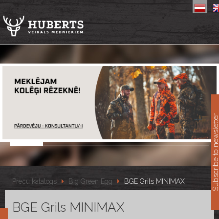
11
Subscribe to newslet
Preču katalogs
Big Green Egg
BGE Grils MINIMAX
BGE Grils MINIMAX