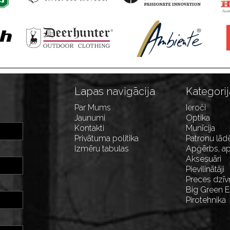
Lapas navigācija
Kategorij
Par Mums
Ieroči
Jaunumi
Optika
Kontakti
Munīcija
Privātuma politika
Patronu lād
Izmēru tabulas
Apģērbs, ap
Aksesuāri
Pievilinātāji
Preces dzīv
Big Green 
Pirotehnika