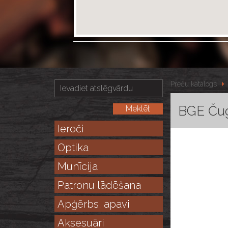
Preču katalogs
BGE Čug
Ieroči
Optika
Munīcija
Patronu lādēšana
Apģērbs, apavi
Aksesuāri