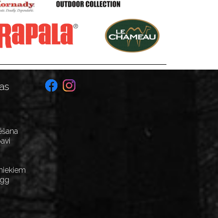
as
ēšana
avi
niekiem
Egg