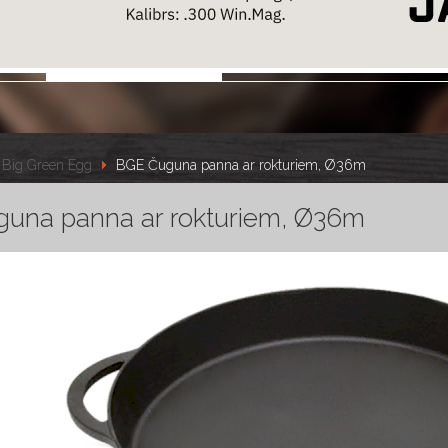
Big Green Egg
BGE Čuguna panna ar rokturiem, Ø36m
una panna ar rokturiem, Ø36m