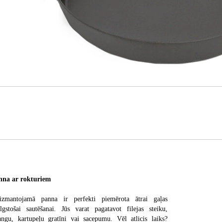
na ar rokturiem
izmantojamā panna ir perfekti piemērota ātrai gaļas
lgstošai sautēšanai. Jūs varat pagatavot filejas steiku,
angu, kartupeļu gratīni vai sacepumu. Vēl atlicis laiks?