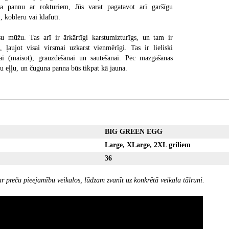
a pannu ar rokturiem, Jūs varat pagatavot arī garšīgu
 kobleru vai klafutī.
u mūžu. Tas arī ir ārkārtīgi karstumizturīgs, un tam ir
a, ļaujot visai virsmai uzkarst vienmērīgi. Tas ir lieliski
ai (maisot), grauzdēšanai un sautēšanai. Pēc mazgāšanas
ugu eļļu, un čuguna panna būs tikpat kā jauna.
BIG GREEN EGG
Large, XLarge, 2XL griliem
36
r preču pieejamību veikalos, lūdzam zvanīt uz konkrētā veikala tālruni.