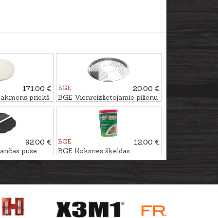
171.00 €
BGE
20.00 €
akmens priekš
BGE Vienreizlietojamie pilienu
uztveršanas trauki, 5gb.,
Ø33,5cm
92.00 €
BGE
12.00 €
ančas puse
BGE Koksnes šķeldas
ila
ĶIRŠKOKS, 2,9L