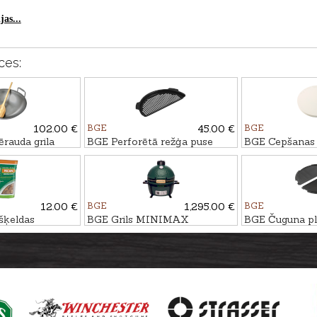
as...
ces:
102.00 €
BGE
45.00 €
BGE
rauda grila
BGE Perforētā režģa puse
BGE Cepšanas 
kš Large un
priekš Large grila
XLarge grila
m
12.00 €
BGE
1,295.00 €
BGE
šķeldas
BGE Grils MINIMAX
BGE Čuguna pl
2,9L
priekš Large gr