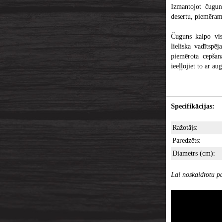
Izmantojot čugun
desertu, piemēram,
Čuguns kalpo vis
lieliska vadītspēj
piemērota cepšan
ieeļļojiet to ar a
Specifikācijas:
Ražotājs:
Paredzēts:
Diametrs (cm):
Lai noskaidrotu pa