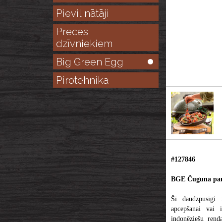
Pievilinātāji
Preces
dzīvniekiem
Big Green Egg
Pirotehnika
#127846
BGE Čuguna pan
Šī daudzpusīgi 
apcepšanai vai i
indonēziešu rend