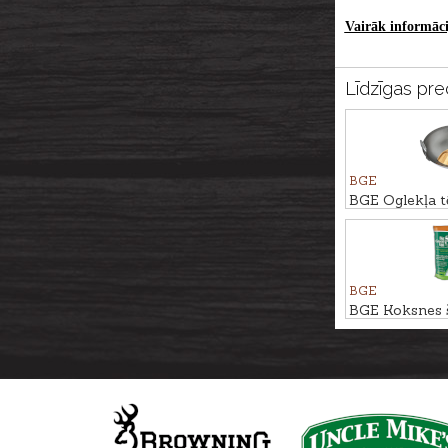
Vairāk informācij
Līdzīgas pre
BGE
BGE Oglekļa tē
vokpanna prie
XLarge grilie
BGE
BGE Koksnes 
PEKANKOKS, 