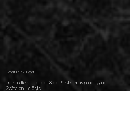
Skatīt lielāku karti
Darba dienās 10:00-18:00, Sestdienās 9:00-15:00,
Svētdien - slēgts