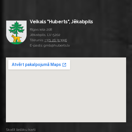
Veikals "Huberts", Jēkabpils
Rīgas iela 208
Jēkabpils, LV-5202
Tālrunis:
+371 26 313996
E-pasts: gmb@huberts.lv
Skatīt lielāku karti