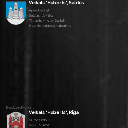
Veikals "Huberts", Saldus
Apvedceļš 15
Saldus, LV-3801
Tālrunis:
+371 25 611808
E-pasts: saldus@huberts.lv
Skatīt lielāku karti
Veikals "Huberts", Rīga
Durbes iela 8
Rīga, LV-1007