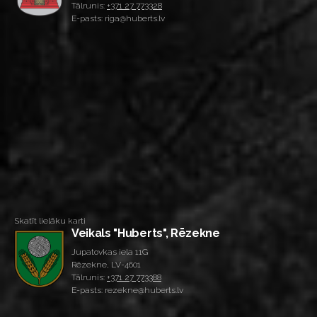
Tālrunis:
+371 27 773328
E-pasts: riga@huberts.lv
Skatīt lielāku karti
Veikals "Huberts", Rēzekne
Jupatovkas iela 11G
Rēzekne, LV-4601
Tālrunis:
+371 27 773388
E-pasts: rezekne@huberts.lv