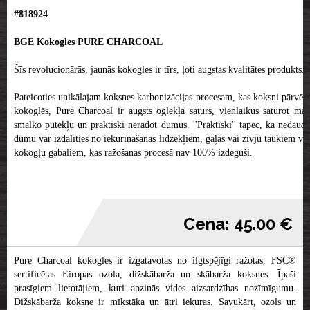
#818924
BGE Kokogles PURE CHARCOAL
Šīs revolucionārās, jaunās kokogles ir tīrs, ļoti augstas kvalitātes produkts.
Pateicoties unikālajam koksnes karbonizācijas procesam, kas koksni pārvērš
kokoglēs, Pure Charcoal ir augsts oglekļa saturs, vienlaikus saturot maz
smalko putekļu un praktiski neradot dūmus. ''Praktiski'' tāpēc, ka nedaudz
dūmu var izdalīties no iekurināšanas līdzekļiem, gaļas vai zivju taukiem vai
kokogļu gabaliem, kas ražošanas procesā nav 100% izdeguši.
Cena: 45.00 €
Pure Charcoal kokogles ir izgatavotas no ilgtspējīgi ražotas, FSC®
sertificētas Eiropas ozola, dižskābarža un skābarža koksnes. Īpaši
prasīgiem lietotājiem, kuri apzinās vides aizsardzības nozīmīgumu.
Dižskābarža koksne ir mīkstāka un ātri iekuras. Savukārt, ozols un