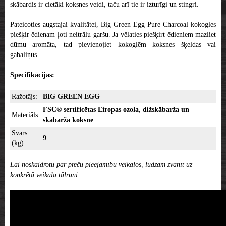
skābardis ir cietāki koksnes veidi, taču arī tie ir izturīgi un stingri.
Pateicoties augstajai kvalitātei, Big Green Egg Pure Charcoal kokogles
piešķir ēdienam ļoti neitrālu garšu. Ja vēlaties piešķirt ēdieniem mazliet
dūmu aromāta, tad pievienojiet kokoglēm koksnes šķeldas vai
gabaliņus.
Specifikācijas:
Ražotājs:
BIG GREEN EGG
FSC® sertificētas Eiropas ozola, dižskābarža un
Materiāls:
skābarža koksne
Svars
9
(kg):
Lai noskaidrotu par preču pieejamību veikalos, lūdzam zvanīt uz
konkrētā veikala tālruni.