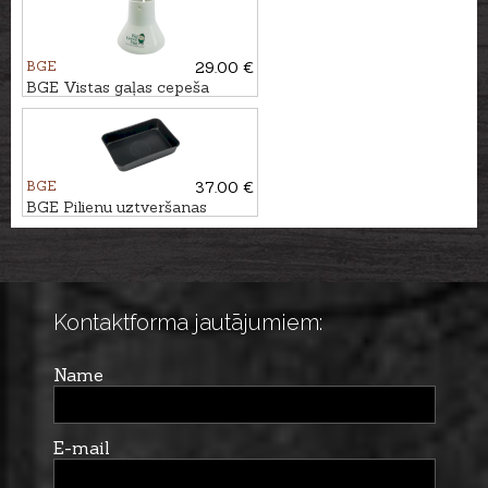
BGE
29.00 €
BGE Vistas gaļas cepeša
keramikas statīvs
BGE
37.00 €
BGE Pilienu uztveršanas
trauks - taisnstūra formas
Kontaktforma jautājumiem:
Name
E-mail