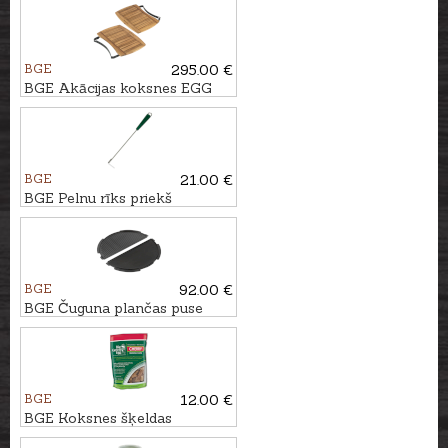
BGE
295.00 €
BGE Akācijas koksnes EGG
Mates sānu galdiņi priekš
Large grila
BGE
21.00 €
BGE Pelnu rīks priekš
MiniMax, Small un Mini griliem
BGE
92.00 €
BGE Čuguna plančas puse
priekš Large grila
BGE
12.00 €
BGE Koksnes šķeldas
ĶIRŠKOKS, 2,9L