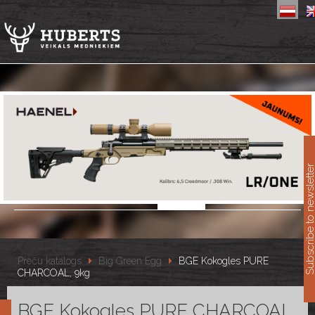
11
Subscribe to newslet
Preču katalogs
Big Green Egg
BGE Kokogles PURE
CHARCOAL, 9kg
BGE Kokogles PURE CHARCOAL,