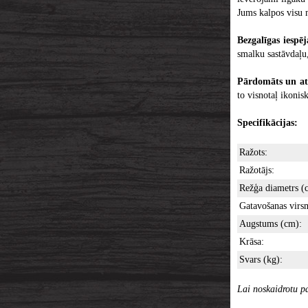
Jums kalpos visu m
Bezgalīgas iespē
smalku sastāvdaļu,
Pārdomāts un atp
to visnotaļ ikonis
Specifikācijas:
Ražots:
Ražotājs:
Režģa diametrs (
Gatavošanas virs
Augstums (cm):
Krāsa:
Svars (kg):
Lai noskaidrotu pa