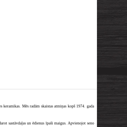
ātes keramikas. Mēs radām skaistas atmiņas kopš 1974. gada
arot sastāvdaļas un ēdienus īpaši maigus. Apvienojot seno