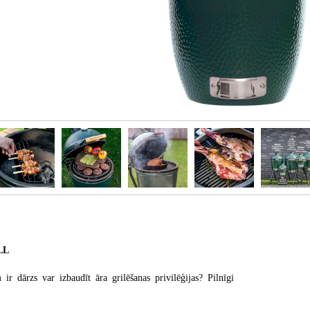
LL
 ir dārzs var izbaudīt āra grilēšanas privilēģijas? Pilnīgi