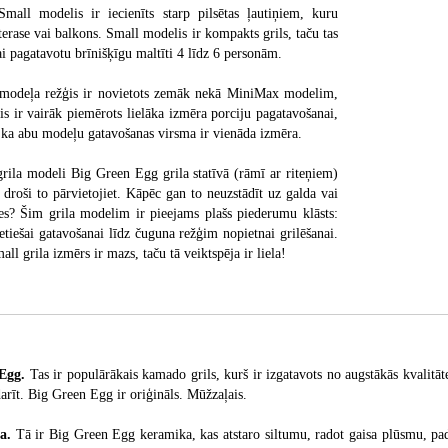
all modelis ir iecienīts starp pilsētas ļautiņiem, kuru
 terase vai balkons. Small modelis ir kompakts grils, taču tas
lai pagatavotu brīnišķīgu maltīti 4 līdz 6 personām.
 modeļa režģis ir novietots zemāk nekā MiniMax modelim,
s ir vairāk piemērots lielāka izmēra porciju pagatavošanai,
, ka abu modeļu gatavošanas virsma ir vienāda izmēra.
grila modeli Big Green Egg grila statīvā (rāmī ar riteņiem)
 droši to pārvietojiet. Kāpēc gan to neuzstādīt uz galda vai
es? Šim grila modelim ir pieejams plašs piederumu klāsts:
iešai gatavošanai līdz čuguna režģim nopietnai grilēšanai.
l grila izmērs ir mazs, taču tā veiktspēja ir liela!
 Egg.
Tas ir populārākais kamado grils, kurš ir izgatavots no augstākās kvalit
arīt. Big Green Egg ir oriģināls. Mūžzaļais.
a.
Tā ir Big Green Egg keramika, kas atstaro siltumu, radot gaisa plūsmu, pad