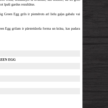
t īpaši gardus rezultātus.
ig Green Egg grils ir piemērots arī lielu gaļas gabalu vai
reen Egg grilam ir pārsteidzoša forma un krāsa, kas padara
REEN EGG