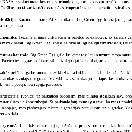
 NASA revolucionāro keramikas tehnoloģiju, mēs iegūstam perfektu mūsdie
s īpašības, un tā var izturēt ekstremālas temperatūras un temperatūru svārstības.
rkulācija.
Karstumu atstarojošā keramika un Big Green Egg forma ļauj gaisam i
jā temperatūrā.
konomisks.
Teicamajai gaisa cirkulācijai ir papildu priekšrocība, jo karstais g
s mazāk pelnu. Big Green Egg izceļās ne tikai ar ilgtspējīgu izmantošanu, tas ar
atūras kontrole.
Big Green Egg grilā Jūs varat regulēt un uzturēt temperatūru 
. Pateicoties augstās kvalitātes siltumizolējošajai keramikai, ārējā temperatūra 
airāk nekā 25 gadus mums ir ekskluzīva sadarbība ar “Dal-Tile” rūpnīcu Mek
keramikas ražotājs ir ieguvis ISO 9001 UL sertifikāciju un tāpēc tas atbilst v
k veikta pēdējā, ļoti rūpīgā pārbaude.
sertificētajai rūpnīcai un pārbaudes procesam, mēs pilnībā atbalstām savu pr
materiāliem un konstrukcijai. Šī pārbaude ļauj mums garantēt, ka mūsu produkt
 sabojājas, mēs piedāvājam teicamus garantijas noteikumus un augstākās klase
zerves daļu.
a garumā.
Lieliskās konstrukcijas, ražošanas procesa un keramikas kombin
 kalpošanas laiku nekā līdzīgiem izstrādājumiem. To var uzkarsēt vismaz 100 00