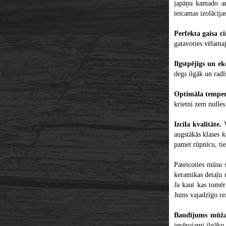
japāņu kamado ar
teicamas izolācija
Perfekta gaisa ci
gatavoties vēlama
Ilgstpējīgs un e
degs ilgāk un radī
Optimāla temper
krietni zem nulles
Izcila kvalitāte.
V
augstākās klases 
pamet rūpnīcu, tie
Pateicoties mūsu 
keramikas detaļu 
Ja kaut kas tomēr
Jums vajadzīgo re
Baudījums mūž
ievērojami ilgāku