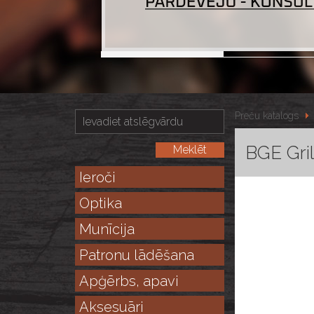
Preču katalogs
BGE Gri
Ieroči
Optika
Munīcija
Patronu lādēšana
Apģērbs, apavi
Aksesuāri