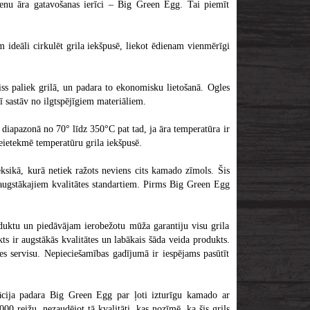
nu āra gatavošanas ierīci – Big Green Egg. Tai piemīt
deāli cirkulēt grila iekšpusē, liekot ēdienam vienmērīgi
aiss paliek grilā, un padara to ekonomisku lietošanā. Ogles
ī sastāv no ilgtspējīgiem materiāliem.
diapazonā no 70° līdz 350°C pat tad, ja āra temperatūra ir
neietekmē temperatūru grila iekšpusē.
sikā, kurā netiek ražots neviens cits kamado zīmols. Šis
isaugstākajiem kvalitātes standartiem. Pirms Big Green Egg
oduktu un piedāvājam ierobežotu mūža garantiju visu grila
s ir augstākās kvalitātes un labākais šāda veida produkts.
s servisu. Nepieciešamības gadījumā ir iespējams pasūtīt
ācija padara Big Green Egg par ļoti izturīgu kamado ar
0 reižu, nezaudējot tā kvalitāti, kas nozīmē, ka šis grils