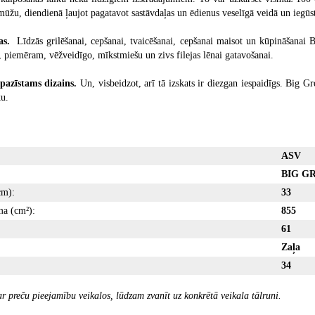
ūžu, diendienā ļaujot pagatavot sastāvdaļas un ēdienus veselīgā veidā un iegūsto
jas.
Līdzās grilēšanai, cepšanai, tvaicēšanai, cepšanai maisot un kūpināšanai B
 piemēram, vēžveidīgo, mīkstmiešu un zivs filejas lēnai gatavošanai.
azīstams dizains.
Un, visbeidzot, arī tā izskats ir diezgan iespaidīgs. Big G
ku.
ASV
BIG G
cm):
33
ma (cm²):
855
61
Zaļa
34
r preču pieejamību veikalos, lūdzam zvanīt uz konkrētā veikala tālruni.