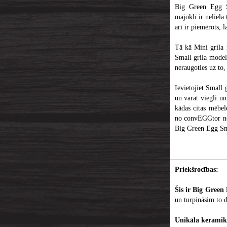
Big Green Egg Sm
mājoklī ir neliela
arī ir piemērots, 
Tā kā Mini grila
Small grila modeli
neraugoties uz to
Ievietojiet Small 
un varat viegli un
kādas citas mēbel
no convEGGtor net
Big Green Egg Smal
Priekšrocības:
Šis ir Big Green
un turpināsim to d
Unikāla keramik