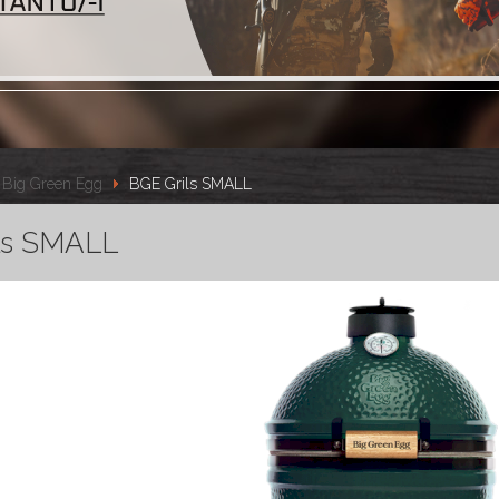
Big Green Egg
BGE Grils SMALL
ls SMALL