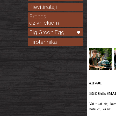
Pievilinātāji
Preces
dzīvniekiem
Big Green Egg
Pirotehnika
#117601
BGE Grils SMA
Vai tikai tie, kam
noteikti, ka nē!