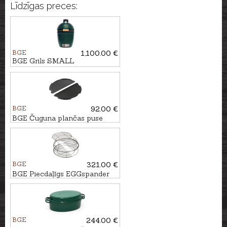
Līdzīgas preces:
BGE
1,100.00 €
BGE Grils SMALL
BGE
92.00 €
BGE Čuguna plančas puse
priekš Large grila
BGE
321.00 €
BGE Piecdaļīgs EGGspander
komplekts priekš Large grila
BGE
244.00 €