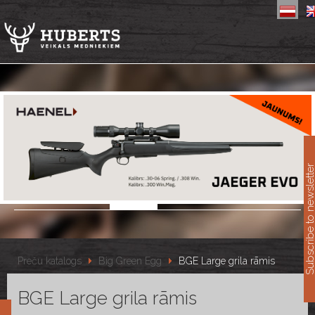
11
Subscribe to newslet
Preču katalogs
Big Green Egg
BGE Large grila rāmis
BGE Large grila rāmis