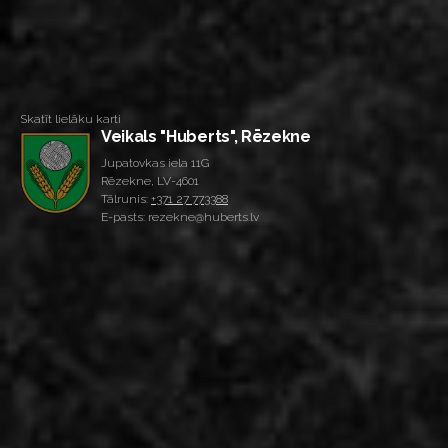
Skatīt lielāku karti
Veikals "Huberts", Rēzekne
Jupatovkas iela 11G
Rēzekne, LV-4601
Tālrunis:
+371 27 773388
E-pasts: rezekne@huberts.lv