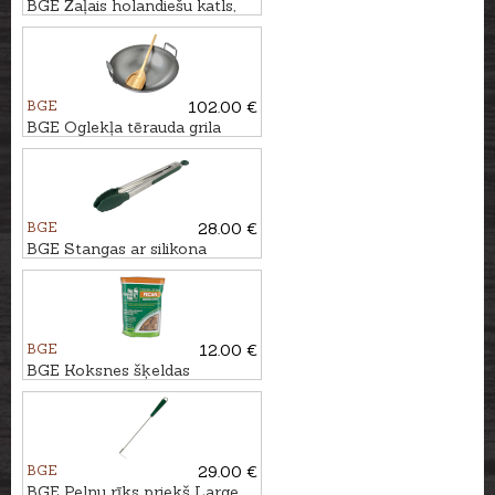
BGE Zaļais holandiešu katls,
5,2L
BGE
102.00 €
BGE Oglekļa tērauda grila
vokpanna priekš Large un
XLarge griliem
BGE
28.00 €
BGE Stangas ar silikona
galiem, 30cm
BGE
12.00 €
BGE Koksnes šķeldas
PEKANKOKS, 2,9L
BGE
29.00 €
BGE Pelnu rīks priekš Large