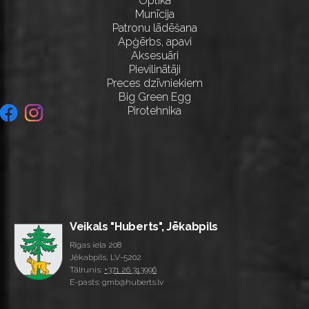
Optika
Munīcija
Patronu lādēšana
Apģērbs, apavi
Aksesuāri
Pievilinātāji
Preces dzīvniekiem
Big Green Egg
Pirotehnika
Veikals "Huberts", Jēkabpils
Rīgas iela 208
Jēkabpils, LV-5202
Tālrunis:
+371 26 313996
E-pasts: gmb@huberts.lv