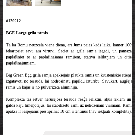
#120212
BGE Large grila rāmis
Tā kā Romu neuzcēla vienā dienā, arī Jums paies kāds laiks, kamēr 100%
iekārtosiet savu āra virtuvi. Sāciet ar grila rāmja iegādi, un pamazām
paplašiniet to ar paplašināšanas rāmjiem, statīva ieliktņiem un citiem
paplašinājumiem.
Big Green Egg grila rāmja apakšējais plaukta rāmis un krusteniskie stieņi ir
izgatavoti no tērauda, lai nodrošinātu papildu izturību. Savukārt, augšējais
rāmis un kājas ir no pulverizēta alumīnija.
Komplektā tas ietver nerūsējošā tērauda režģa ieliktni, āķus rīkiem un 4
galda kāju līmeņotājus, lai stabilizētu rāmi uz nelīdzenām virsmām. Rāmim
apakšā ir iespējams piestiprināt 10 cm ritentiņus (nav iekļauti komplektā).