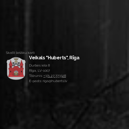
Skatīt lielāku karti
Veikals "Huberts", Rīga
Durbes iela 8
Rīga, LV-1007
Tālrunis:
+371 27 773328
E-pasts: riga@huberts.lv