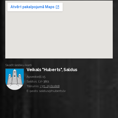
Skatīt lielāku karti
Veikals "Huberts", Saldus
Apvedceļš 15
Saldus, LV-3801
Tālrunis:
+371 25 611808
E-pasts: saldus@huberts.lv