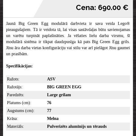
Cena: 690.00 €
Jaunā Big Green Egg modulārā darbvieta ir sava veida Lego®
pieaugušajiem. Tā ir veidota tā, lai visas sastāvdaļas būtu savienojamas
un varētu turpināt paplašināties. Ja vēlaties lielu darba virsmu, šī
modulārā sistēma ir tikpat daudzpusīga kā pats Big Green Egg grils.
Jūsu āra darba vietas konfigurāciju vai stilu var arī pielāgot Jūsu gaumei
un prasībām.
Specifikācijas:
Ražots:
ASV
Ražotājs:
BIG GREEN EGG
Paredzēts:
Large grilam
Platums (cm):
76
Augstums (cm):
77
Krāsa:
Melna
Materiāls:
Pulverizēts alumīnijs un tērauds