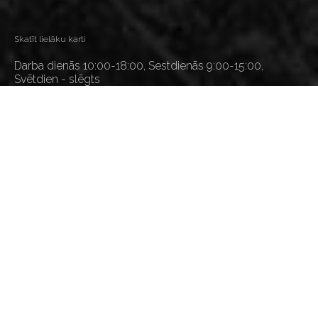
Skatīt lielāku karti
Darba dienās 10:00-18:00, Sestdienās 9:00-15:00,
Svētdien - slēgts