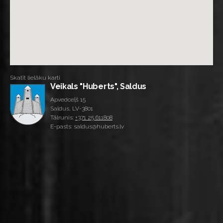
Skatīt lielāku karti
Veikals "Huberts", Saldus
Apvedceļš 15
Saldus, LV-3801
Tālrunis:
+371 25 611808
E-pasts: saldus@huberts.lv