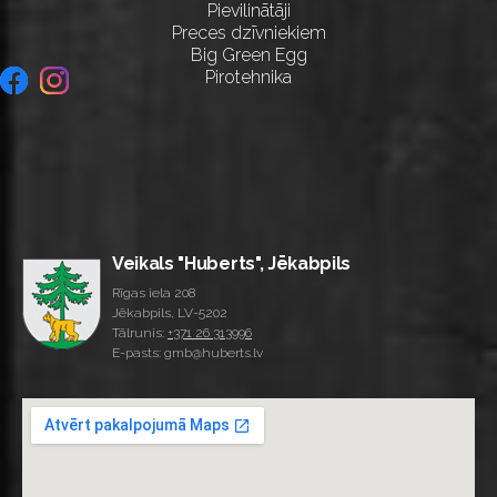
Pievilinātāji
Preces dzīvniekiem
Big Green Egg
Pirotehnika
Veikals "Huberts", Jēkabpils
Rīgas iela 208
Jēkabpils, LV-5202
Tālrunis:
+371 26 313996
E-pasts: gmb@huberts.lv