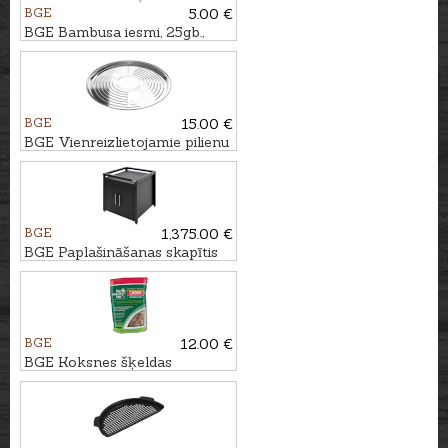
BGE
5.00 €
BGE Bambusa iesmi, 25gb.,
25cm
BGE
15.00 €
BGE Vienreizlietojamie pilienu
uztveršanas trauki, 5gb.,
Ø28cm
BGE
1,375.00 €
BGE Paplašināšanas skapītis
BGE
12.00 €
BGE Koksnes šķeldas
ĶIRŠKOKS, 2,9L