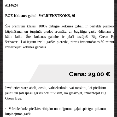
#114624
BGE Koksnes gabali VALRIEKSTKOKS, 9L
Šie premium klases, 100% dabīgie koksnes gabali ir perfekti piemēroti
kūpināšanai un turpinās piedot aromātu un bagātīgu garšu ēdienam vēl
kādu laiku. Šos koksnes gabalus ir plaši testējuši Big Green Egg
šefpavāri. Lai iegūtu izcilu garšas pieredzi, pirms izmantošanas 30 minūtes
izmērcējiet koksnes gabalus.
Cena: 29.00 €
Izvēlieties starp ābeli, ozolu, valriekstkoku vai meskītu, lai piešķirtu
jaunu un ļoti īpašu garšas noti it visam, ko gatavojat, izmantojot Big
Green Egg.
• Valriekstkoks piešķirs ribiņām un mājputnu gaļai spēcīgu, pikantu,
kūpinājuma garšu.