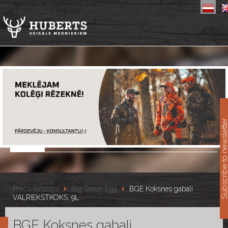
11
Subscribe to newslet
Preču katalogs
Big Green Egg
BGE Koksnes gabali
VALRIEKSTKOKS, 9L
BGE Koksnes gabali