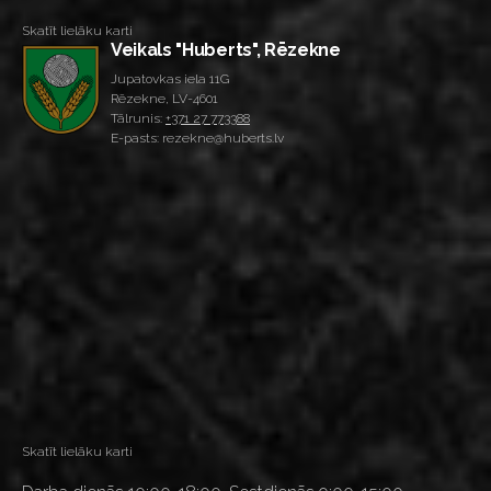
Skatīt lielāku karti
Veikals "Huberts", Rēzekne
Jupatovkas iela 11G
Rēzekne, LV-4601
Tālrunis:
+371 27 773388
E-pasts: rezekne@huberts.lv
Skatīt lielāku karti