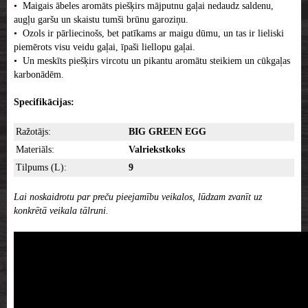
• Maigais ābeles aromāts piešķirs mājputnu gaļai nedaudz saldenu,
augļu garšu un skaistu tumši brūnu garoziņu.
• Ozols ir pārliecinošs, bet patīkams ar maigu dūmu, un tas ir lieliski
piemērots visu veidu gaļai, īpaši liellopu gaļai.
• Un meskīts piešķirs vircotu un pikantu aromātu steikiem un cūkgaļas
karbonādēm.
Specifikācijas:
Ražotājs:
BIG GREEN EGG
Materiāls:
Valriekstkoks
Tilpums (L):
9
Lai noskaidrotu par preču pieejamību veikalos, lūdzam zvanīt uz
konkrētā veikala tālruni.