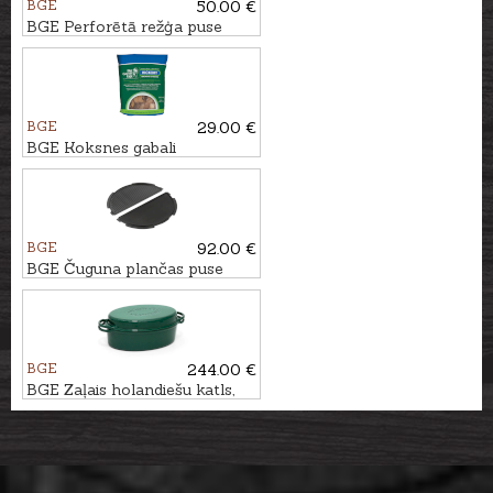
BGE
50.00 €
BGE Perforētā režģa puse
priekš XLarge grila
BGE
29.00 €
BGE Koksnes gabali
VALRIEKSTKOKS, 9L
BGE
92.00 €
BGE Čuguna plančas puse
priekš Large grila
BGE
244.00 €
BGE Zaļais holandiešu katls,
5,2L