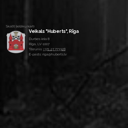
Skatīt lielāku karti
Veikals "Huberts", Rīga
Durbes iela 8
Rīga, LV-1007
Tālrunis:
+371 27 773328
E-pasts: riga@huberts.lv