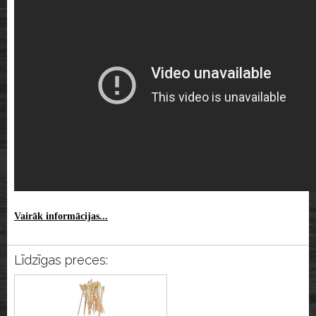
Vairāk informācijas...
Līdzīgas preces: