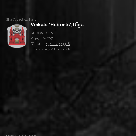
Skatīt lielāku karti
Veikals "Huberts", Rīga
Durbes iela 8
Rīga, LV-1007
Tālrunis:
+371 27 773328
E-pasts: riga@huberts.lv