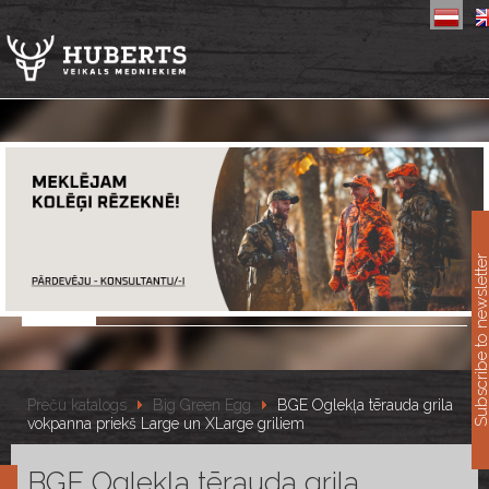
11
Subscribe to newslet
Preču katalogs
Big Green Egg
BGE Oglekļa tērauda grila
vokpanna priekš Large un XLarge griliem
BGE Oglekļa tērauda grila