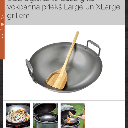
vokpanna priekš Large un XLarge
griliem
Catalog