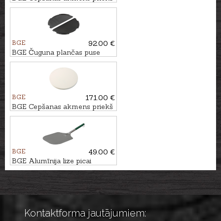
Large grila
BGE
92.00 €
BGE Čuguna plančas puse
priekš Large grila
BGE
171.00 €
BGE Cepšanas akmens priekš
XLarge grila
BGE
49.00 €
BGE Alumīnija lize picai
Kontaktforma jautājumiem: