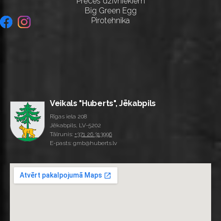
Preces dzīvniekiem
Big Green Egg
Pirotehnika
Veikals "Huberts", Jēkabpils
Rīgas iela 208
Jēkabpils, LV-5202
Tālrunis:
+371 26 313996
E-pasts: gmb@huberts.lv