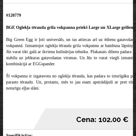
#120779
BGE Oglekļa tērauda grila vokpanna priekš Large un XLarge griliem
Big Green Egg ir ļoti universāls, un tas attiecas arī uz ēdienu gatavošanu
vokpannā. Izmantojot oglekļa tērauda grila vokpannu ar bambusa lāpstiņu,
Jūs varat tikt galā ar ikvienu kulinārijas tehniku. Plakanais dibens padara to
stabilu uz jebkuras gatavošanas virsmas. Un Jūs to varat viegli izmantot
kombinācijā ar EGGspander.
Šī vokpanna ir izgatavota no oglekļa tērauda, kas padara to izturīgāku par
parasto tēraudu. Un, protams, mēs to jau esam apstrādājuši ar pret rūsu
noturīgu eļļas slāni.
Cena: 102.00 €
Specifikācijas: