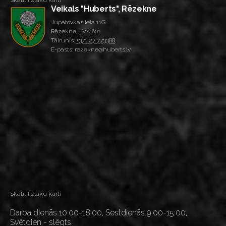
Skatīt lielāku karti
Veikals "Huberts", Rēzekne
Jupatovkas iela 11G
Rēzekne, LV-4601
Tālrunis:
+371 27 773388
E-pasts: rezekne@huberts.lv
Skatīt lielāku karti
Darba dienās 10:00-18:00, Sestdienās 9:00-15:00,
Svētdien - slēgts