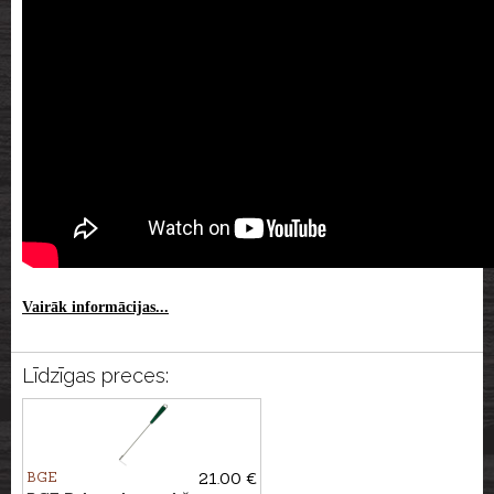
Vairāk informācijas...
Līdzīgas preces:
BGE
21.00 €