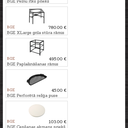
BGE Pelnu rīks priekš
MiniMax, Small un Mini griliem
BGE
780.00 €
BGE XLarge grila stūra rāmis
BGE
495.00 €
BGE Paplašināšanas rāmis
BGE
45.00 €
BGE Perforētā režģa puse
priekš Large grila
BGE
103.00 €
BGE Cepšanas akmens priekš