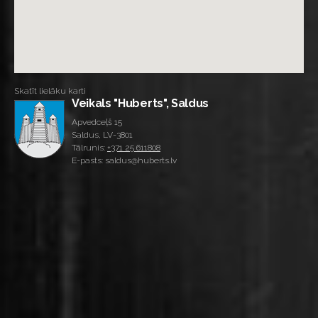
Skatīt lielāku karti
Veikals "Huberts", Saldus
Apvedceļš 15
Saldus, LV-3801
Tālrunis:
+371 25 611808
E-pasts: saldus@huberts.lv