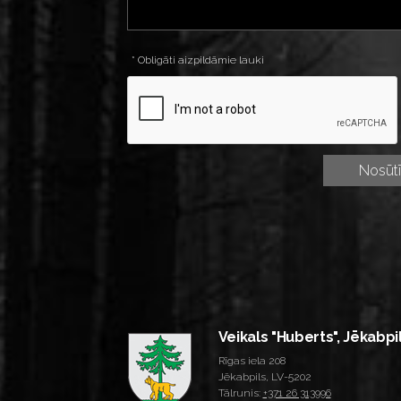
* Obligāti aizpildāmie lauki
Veikals "Huberts", Jēkabpi
Rīgas iela 208
Jēkabpils, LV-5202
Tālrunis:
+371 26 313996