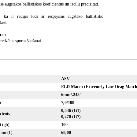
sē augstākos ballistiskos koeficientus un izcilu precizitāti.
, ka ir radījis lodi ar iespējams augstāko ballistisko
lasē.
tch
redzētas sporta šaušanai
ASV
ELD Match
(Extremely Low Drag 
6mm/.243"
):
7,0/108
0,536 (G1)
cients:
0,270 (G7)
 (gb):
100
umu (€):
68,00