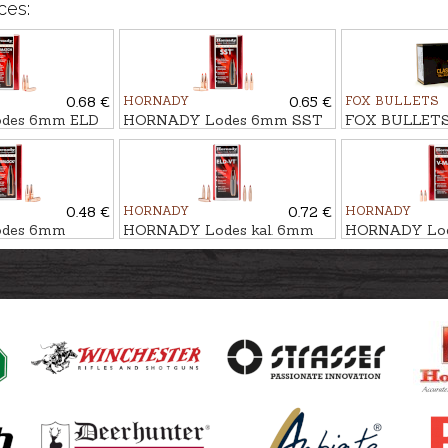
ces:
0.68 €
HORNADY
0.65 €
FOX BULLETS
des 6mm ELD
HORNADY Lodes 6mm SST
FOX BULLETS
108gr
6,2g/95gr
FCH 5,2g/80gr 
0.48 €
HORNADY
0.72 €
HORNADY
des 6mm
HORNADY Lodes kal. 6mm
HORNADY Lod
/100gr
ELD-VT 5,2g/80gr
MAX 5,6g/87g