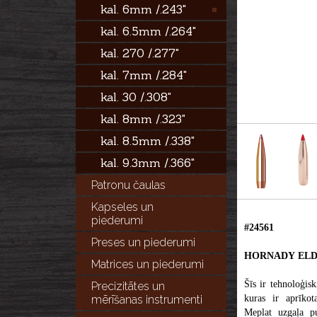
kal. 6mm /.243"
kal. 6.5mm /.264"
kal. 270 /.277"
kal. 7mm /.284"
kal. 30 /.308"
kal. 8mm /.323"
kal. 8.5mm /.338"
kal. 9.3mm /.366"
Patronu čaulas
Kapseles un
piederumi
#24561
Preses un piederumi
HORNADY ELD 
Matrices un piederumi
Šīs ir tehnoloģisk
Precizitātes un
mērīšanas instrumenti
kuras ir aprīko
Meplat uzgaļa p