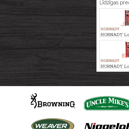
Līdzīgas pre
HORNADY
HORNADY Lo
MATCH 7,0g/
HORNADY
HORNADY Lo
BTSP IL 6,5g