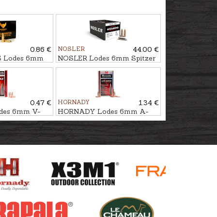
0.86 €
NOSLER
44.00 €
 Lodes 6mm
NOSLER Lodes 6mm Spitzer
- bezsvina
AccuBond 5,8g/90gr
0.47 €
HORNADY
1.34 €
es 6mm V-
HORNADY Lodes 6mm A-
r
TIP MATCH 7,13g/110gr