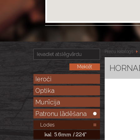
Preču katalogs
HORNAD
Ieroči
Optika
Munīcija
Patronu lādēšana
Lodes
kal. 5.6mm /.224"