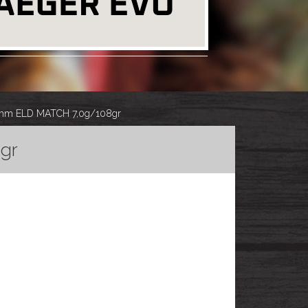
m ELD MATCH 7,0g/108gr
gr