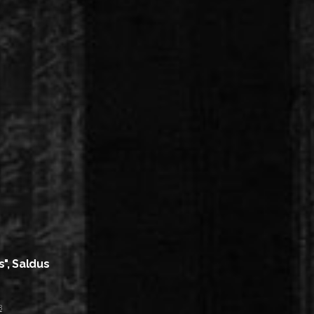
s", Saldus
8