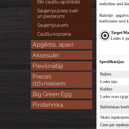
Rīki čaulīšu apstrādei
nodrošina savā kla
Šaujampulvera svari
Ražotājs apgalvo
un piederumi
koeficientu savā k
Šaujampulveris
Target/Ma
Čaulīšu kopšana
Lodes ir pa
Apģērbs, apavi
Aksesuāri
Specifikācijas:
Pievilinātāji
Ražots:
Preces
Lodes tips:
dzīvniekiem
Kalibrs:
Big Green Egg
Lodes svars (g/gr
Pirotehnika
Ballistiskais koefi
Skaits iepakojumā
Cena par iepakoj