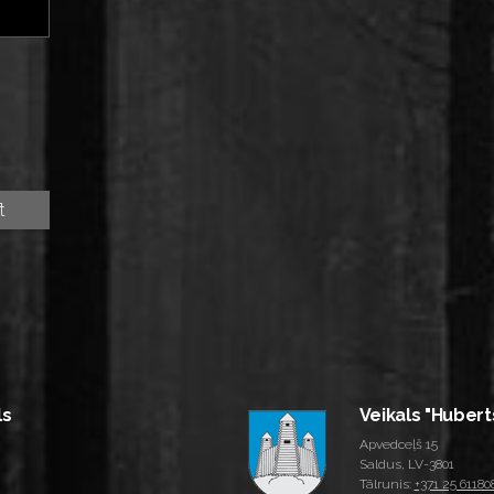
ls
Veikals "Hubert
Apvedceļš 15
Saldus, LV-3801
Tālrunis:
+371 25 61180