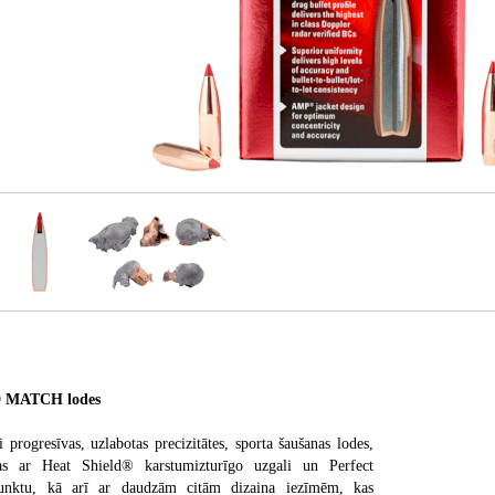
MATCH lodes
i progresīvas, uzlabotas precizitātes, sporta šaušanas lodes,
tas ar Heat Shield® karstumizturīgo uzgali un Perfect
unktu, kā arī ar daudzām citām dizaina iezīmēm, kas