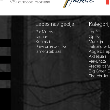
Lapas navigācija
Kategorij
Par Mums
Ieroči
Jaunumi
Optika
Kontakti
Munīcija
Privātuma politika
Patronu lād
Izmēru tabulas
Apģērbs, ap
Aksesuāri
Pievilinātāji
Preces dzīv
Big Green 
Pirotehnika