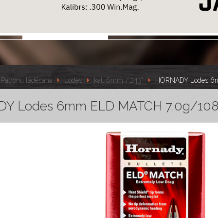
Patronu lādēšana
Lodes
kal. 6mm /.243"
HORNADY Lodes 6m
Y Lodes 6mm ELD MATCH 7,0g/108