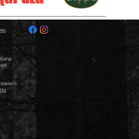
as
ēšana
avi
niekiem
Egg