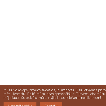
Mūsu mājaslapa izmanto sīkdatnes, lai uzlabotu Jūsu lietošanas piere
mēs - izprastu Jūs kā mūsu lapas apmeklētājus. Turpinot lietot mūsu
mājaslapu Jūs piekrītiet mūsu mājaslapas lietošanas noteikumiem!