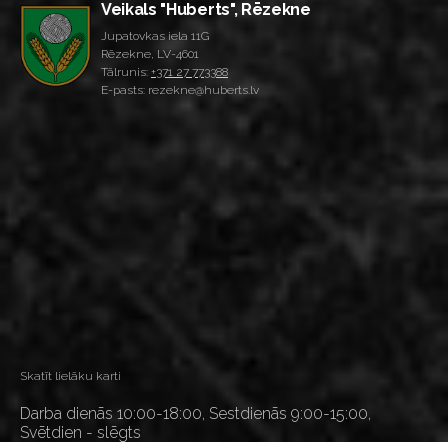
Veikals "Huberts", Rēzekne
Jupatovkas iela 11G
Rēzekne, LV-4601
Tālrunis:
+371 27 773388
E-pasts: rezekne@huberts.lv
Skatīt lielāku karti
Darba dienās 10:00-18:00, Sestdienās 9:00-15:00,
Svētdien - slēgts