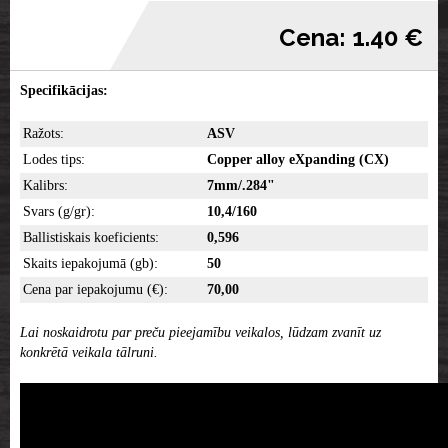
Cena: 1.40 €
Specifikācijas:
Ražots:
ASV
Lodes tips:
Copper alloy eXpanding
(CX)
Kalibrs:
7mm/.284"
Svars (g/gr):
10,4/160
Ballistiskais koeficients:
0,596
Skaits iepakojumā (gb):
50
Cena par iepakojumu (€):
70,00
Lai noskaidrotu par preču pieejamību veikalos, lūdzam zvanīt uz
konkrētā veikala tālruni.