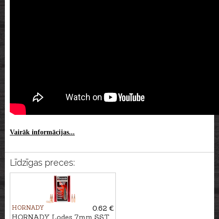
Vairāk informācijas...
Līdzīgas preces:
HORNADY
0.62 €
HORNADY Lodes 7mm SST