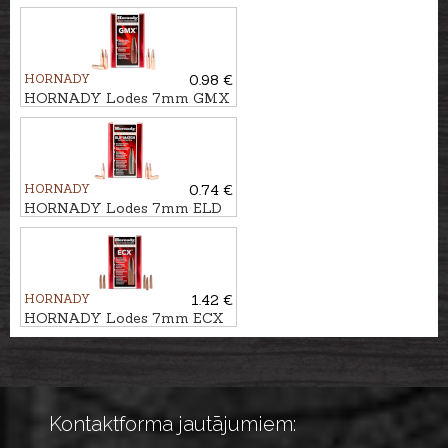
10,5g/162gr
HORNADY
0.98 €
HORNADY Lodes 7mm GMX
9,0g/139gr - bezsvina
HORNADY
0.74 €
HORNADY Lodes 7mm ELD
MATCH 11,7g/180gr
HORNADY
1.42 €
HORNADY Lodes 7mm ECX
9,7g/150gr - bezsvina
Kontaktforma jautājumiem: