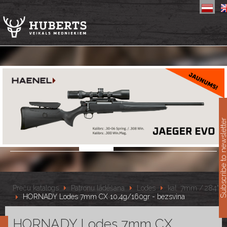
11
Subscribe to newslet
Preču katalogs
Patronu lādēšana
Lodes
kal. 7mm /.284"
HORNADY Lodes 7mm CX 10,4g/160gr - bezsvina
HORNADY Lodes 7mm CX