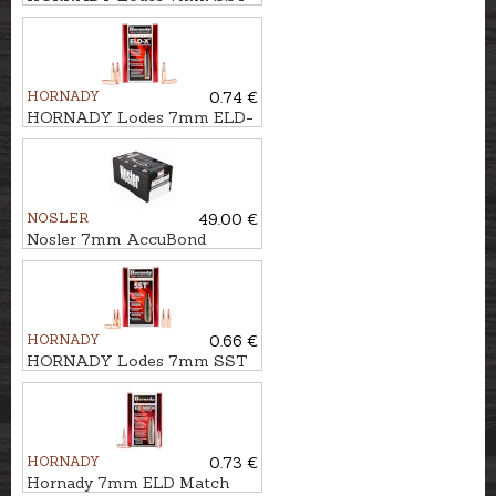
9,0g/139gr
HORNADY
0.74 €
HORNADY Lodes 7mm ELD-
X HUNTING 11,3g/175gr
NOSLER
49.00 €
Nosler 7mm AccuBond
9,1g/140gr
HORNADY
0.66 €
HORNADY Lodes 7mm SST
10,0g/154gr
HORNADY
0.73 €
Hornady 7mm ELD Match