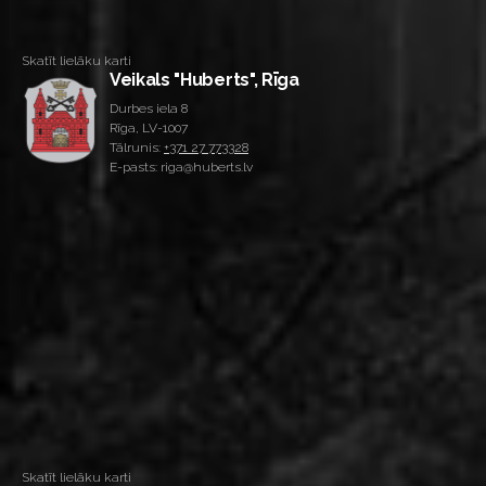
Skatīt lielāku karti
Veikals "Huberts", Rīga
Durbes iela 8
Rīga, LV-1007
Tālrunis:
+371 27 773328
E-pasts: riga@huberts.lv
Skatīt lielāku karti