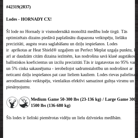
#42319(2837)
Lodes - HORNADY CX!
Šī
lode no Hornady ir vismodernākā monolītā medību lode tirgū. Tās
optimizētais dizains piedāvā paplašinātu diapazona veiktspēju, lielāku
precizitāti, augstu svara saglabāšanu un dziļu iespiešanos. Lodes
ir aprīkotas ar Heat Shield® uzgaļiem un Perfect Meplat uzgaļa punktu, kā
arī ar daudzām citām dizaina iezīmēm, kas nodrošina savā klasē augstākos
ballistiskos koeficientus un izcilu precizitāti.Tās ir izgatavotas no 95% vara
un 5% cinka sakausējuma - ierobežojot sadrumstalotību un nodrošinot ar
neticami dziļu iespiešanos pat caur lieliem kauliem. Lodes rievas palielina
aerodinamisko veiktspēju, vienlaikus efektīvi samazinot gultņa virsmu un
piesārņojumu.
Medium Game 50-300 lbs (23-136 kg) / Large Game 300-
1500 lbs (136-680 kg)
Šīs lodes ir lieliski piemērotas vidēju un lielu dzīvnieku medībām.