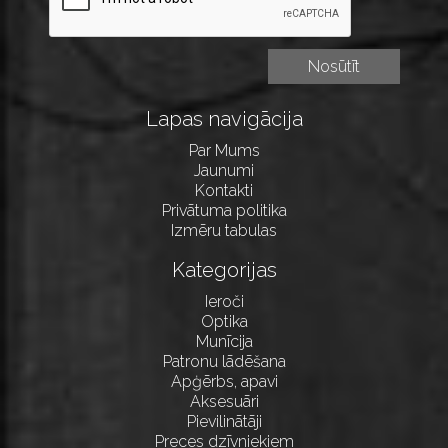
Lapas navigācija
Par Mums
Jaunumi
Kontakti
Privātuma politika
Izmēru tabulas
Kategorijas
Ieroči
Optika
Munīcija
Patronu lādēšana
Apģērbs, apavi
Aksesuāri
Pievilinātāji
Preces dzīvniekiem