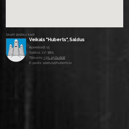
Skatīt lielāku karti
Veikals "Huberts", Saldus
Apvedceļš 15
Saldus, LV-3801
Tālrunis:
+371 25 611808
E-pasts: saldus@huberts.lv