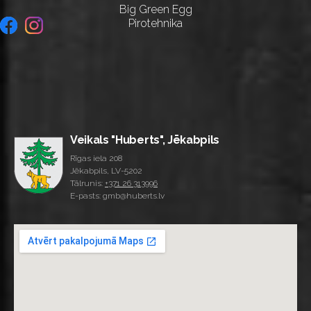
Big Green Egg
Pirotehnika
Veikals "Huberts", Jēkabpils
Rīgas iela 208
Jēkabpils, LV-5202
Tālrunis:
+371 26 313996
E-pasts: gmb@huberts.lv