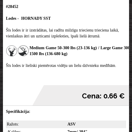
#28452
Lodes - HORNADY SST
Šīs lodes ir ir izstrādātas, lai radītu milzīgu triecienu trieciena laikā,
vienlaikus ātri un uzticami izplešoties, īpaši lielā ātrumā.
Medium Game 50-300 lbs (23-136 kg) / Large Game 300-
1500 lbs (136-680 kg)
Šīs lodes ir lieliski piemērotas vidēju un lielu dzīvnieku medībām.
Cena: 0.66 €
Specifikācija:
Ražots:
ASV
:Kalibrs:
7mm/.284"