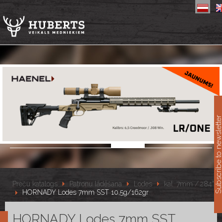
11
Subscribe to newslet
Preču katalogs
Patronu lādēšana
Lodes
kal. 7mm /.284"
HORNADY Lodes 7mm SST 10,5g/162gr
HORNADY Lodes 7mm SST