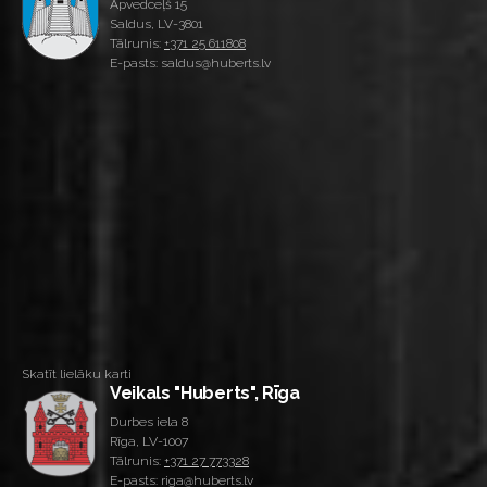
Apvedceļš 15
Saldus, LV-3801
Tālrunis:
+371 25 611808
E-pasts: saldus@huberts.lv
Skatīt lielāku karti
Veikals "Huberts", Rīga
Durbes iela 8
Rīga, LV-1007
Tālrunis:
+371 27 773328
E-pasts: riga@huberts.lv