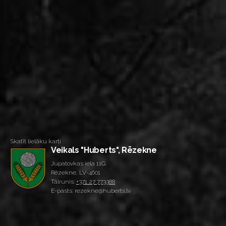
Skatīt lielāku karti
Veikals "Huberts", Rēzekne
Jupatovkas iela 11G
Rēzekne, LV-4601
Tālrunis:
+371 27 773388
E-pasts: rezekne@huberts.lv