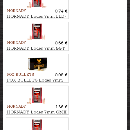
HORNADY
0.74 €
HORNADY Lodes 7mm ELD-
X HUNTING 11,3g/175gr
HORNADY
0.66 €
HORNADY Lodes 7mm SST
10,5g/162gr
FOX BULLETS
0.98 €
FOX BULLETS Lodes 7mm
FCH 9,4g/145gr - bezsvina
HORNADY
1.36 €
HORNADY Lodes 7mm GMX
9,7g/150gr - bezsvina