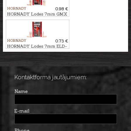
HORNADY
0.98 €
HORNADY Lodes 7mm GMX
9,0g/139gr - bezsvina
HORNADY
0.73 €
HORNADY Lodes 7mm ELD-
X HUNTING 9,7g/150gr
Kontaktforma jautājumiem:
Name
E-mail
Phone