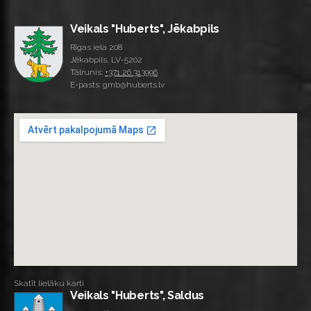
Veikals "Huberts", Jēkabpils
Rīgas iela 208
Jēkabpils, LV-5202
Tālrunis:
+371 26 313996
E-pasts: gmb@huberts.lv
Skatīt lielāku karti
Veikals "Huberts", Saldus