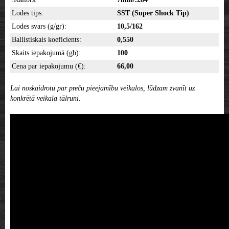
Lodes tips:
SST (Super Shock Tip)
Lodes svars (g/gr):
10,5/162
Ballistiskais koeficients:
0,550
Skaits iepakojumā (gb):
100
Cena par iepakojumu (€):
66,00
Lai noskaidrotu par preču pieejamību veikalos, lūdzam zvanīt uz
konkrētā veikala tālruni.