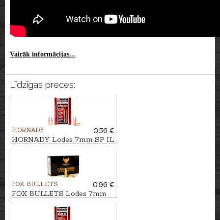
Vairāk informācijas...
Līdzīgas preces:
HORNADY
0.56 €
HORNADY Lodes 7mm SP IL
10,0g/154gr
FOX BULLETS
0.96 €
FOX BULLETS Lodes 7mm
FCH 8,4g/130gr - bezsvina